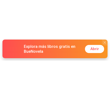
Explora más libros gratis en
Abrir
BueNovela
Hot Genres
Romance
Recursos
Hombre lobo