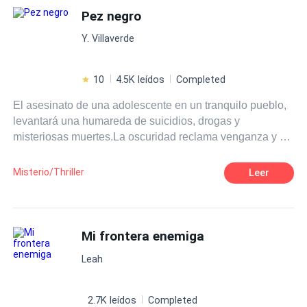
Pez negro
Y. Villaverde
10
4.5K leídos
Completed
El asesinato de una adolescente en un tranquilo pueblo,
levantará una humareda de suicidios, drogas y
misteriosas muertes.La oscuridad reclama venganza y el
pez negro ha despertado.Las pastillas lo llevan a la venta
ilegal en el instituto donde varios jóvenes empezaron a
Misterio/Thriller
Leer
tener muy buenas notas pero con efectos secundarios
irreversibles. La investigación apunta a un grupo de
jóvenes como los autores de la distribución de la
mercancía. Una muerte violenta empieza a llevarse a
Mi frontera enemiga
cada uno de ellos, señalando una leyenda del lugar: El
Leah
pez negro.
2.7K leídos
Completed