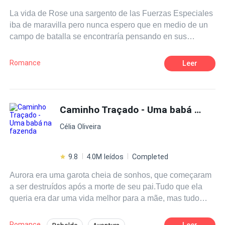
La vida de Rose una sargento de las Fuerzas Especiales
iba de maravilla pero nunca espero que en medio de un
campo de batalla se encontraría pensando en sus
sentimientos por Ivanrok, el sargento que más odiaba.
¿Al final será capaz de aceptar sus propios sentimientos?
Romance
Leer
¿Podrán sobrevivir a las batallas que están por llegar?
Caminho Traçado - Uma babá na fazenda
Célia Oliveira
9.8
4.0M leídos
Completed
Aurora era uma garota cheia de sonhos, que começaram
a ser destruídos após a morte de seu pai.Tudo que ela
queria era dar uma vida melhor para a mãe, mas tudo
mudou, quando sua mãe conhece um homem e se casa
novamente, se transformando praticamente em outra
Romance
Leer