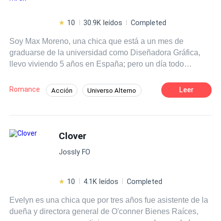
10
30.9K leídos
Completed
Soy Max Moreno, una chica que está a un mes de
graduarse de la universidad como Diseñadora Gráfica,
llevo viviendo 5 años en España; pero un día todo
cambió, cuando desperté en una cama de un extraño y lo
más es que no me acosté con un "extraño" si no con mi
Romance
Leer
Acción
Universo Alterno
EX, el con el que rompí hace 5 años exacto; ¿Razón?,
Independiente
Adolescente
porque me engaño e igual que a todos los novios o
posibles relaciones que tuve después de él... Ese se
Primer Amor
Diferencia de Edad
llama Raúl Owen's, un hombre muy reconocido en todo
Clover
Comedia
CEO
España, un arquitecto con honores y fama, y para rematar
POV en primera persona
Jossly FO
no le gusta los niños, así menos creo que se haga cargo
si un pequeño alíen crece en mi estómago. Si el muy no
usó protección. Segunda parte de ¿Como conocí al de mi
10
4.1K leídos
Completed
ex?
Evelyn es una chica que por tres años fue asistente de la
dueña y directora general de O'conner Bienes Raíces,