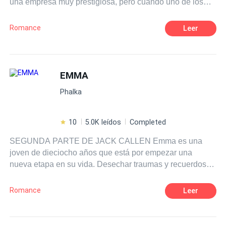
una empresa muy prestigiosa, pero cuando uno de los
agentes estrella sufre un sospechoso y ridí accidente, ella
consigue la oportunidad de su vida para ejercer su
Romance
Leer
profesión como diseñadora de interiores sin saber que lo
único que le espera es conocer a Neal Costello, el hijo de
la clienta más importante para la empresa y que pondrá a
prueba más de una vez la paciencia de Evelyn.
EMMA
Phalka
10
5.0K leídos
Completed
SEGUNDA PARTE DE JACK CALLEN Emma es una
joven de dieciocho años que está por empezar una
nueva etapa en su vida. Desechar traumas y recuerdos
nunca es fácil. Sobretodo cuando aquel boxeador
profesional aparece de nuevo en su vida con una
Romance
Leer
propuesta que cambiará todos sus planes del futuro.