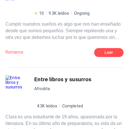
10
9.3K leídos
Ongoing
Cumplir nuestros sueños es algo que nos han enseñado
desde que somos pequeños. Siempre repitiendo una y
otra vez que debemos luchar por lo que queremos sin
importar lo que cueste. Eso era justo lo que Isla Harper
tenía en mente cuando se subió a un avión para ir al otro
Romance
Leer
extremo del país, para perseguir eso que tanto anhelaba.
Lo que no se imaginó jamás era que, junto con los logros
de su naciente carrera como escritora vendrían muchas
cosas más, nuevas amistades, nuevos gustos, pero sobre
Entre libros y susurros
todo, algo sobre lo que solamente había escrito y leído: el
Afrodita
amor. ¿Es posible que los sueños se cumplan? Pero,
sobre todo, ¿puede ir el amor de la mano de nuestros
deseos?
4.3K leídos
Completed
Clara es una estudiante de 19 años, apasionada por la
literatura. En su último año de preparatoria, su vida da un