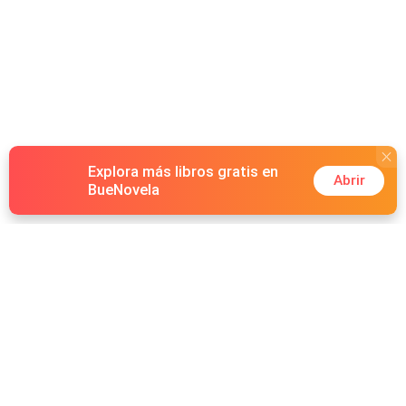
Explora más libros gratis en
Abrir
BueNovela
Hot Genres
Romance
Recursos
Hombre lobo