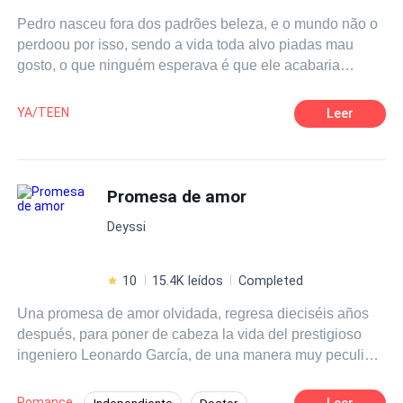
Pedro nasceu fora dos padrões beleza, e o mundo não o
perdoou por isso, sendo a vida toda alvo piadas mau
gosto, o que ninguém esperava é que ele acabaria
conquistando o coração Júlia, a mais bela e popular da
escola, contudo ficar ele significa abrir mão toda sua
YA/TEEN
Leer
popularidade, a colocando em um dilema entre seguir
seu coração ou continuar sendo a rainha da escola. Para
complicar ainda mais a história há Tulio e Tiago, dois
gêmeos idênticos, no qual o primeiro se apaixona
Promesa de amor
perdidamente por Pedro e o segundo por Júlia. Um
Deyssi
romance ágil, divertido e sobretudo emocionante, o qual
te fará pensar porquê a opinião dos outros nos afeta
tanto?
10
15.4K leídos
Completed
Una promesa de amor olvidada, regresa dieciséis años
después, para poner de cabeza la vida del prestigioso
ingeniero Leonardo García, de una manera muy peculiar;
el fantasma de su ex novia ha empezado a asecharlo.
Con un matrimonio cercano, Leonardo descubrirá que lo
Romance
Leer