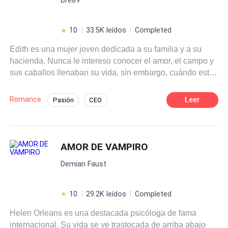
10
33.5K leídos
Completed
Edith es una mujer joven dedicada a su familia y a su
hacienda. Nunca le intereso conocer el amor, el campo y
sus caballos llenaban su vida, sin embargo, cuándo este
toca su puerta no imaginó que su mundo se convertiría en
un torbellino. Armando es un médico prodigio y
Romance
Leer
Pasión
CEO
millonario, pero el amor ha sido escaso en su vida, al
POV en primera persona
encontrar a su abuela todo su mundo da un giro
inesperado. Reservados todos los derechos. No se
Heredero / Heredera
Primer Amor
permite la reproducción total o parcial de esta obra, ni su
AMOR DE VAMPIRO
Poder Femenino
incorporación a un sistema informático, ni su transmisión
Demian Faust
en cualquier forma o por cualquier medio (electrónico,
mecánico, fotocopia, grabación u otros) sin autorización
previa y por escrito de los titulares del copyright. La
10
29.2K leídos
Completed
infracción de dichos derechos puede constituir un delito
Helen Orleans es una destacada psicóloga de fama
contra la propiedad intelectual.
internacional. Su vida se ve trastocada de arriba abajo