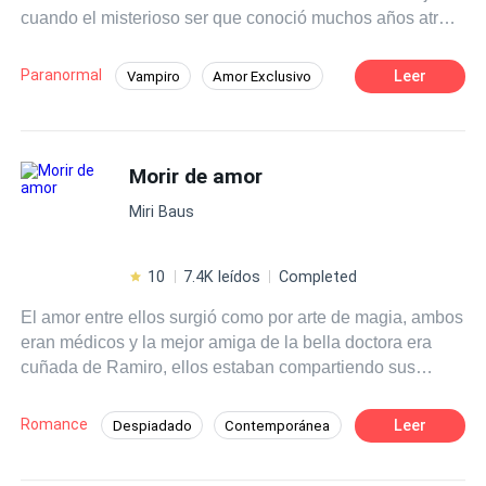
cuando el misterioso ser que conoció muchos años atrás
y que creía muerto regresa a buscarla despertando el
incontrolable deseo que siente por él...
Paranormal
Leer
Vampiro
Amor Exclusivo
Amor Prohibido
Morir de amor
Miri Baus
10
7.4K leídos
Completed
El amor entre ellos surgió como por arte de magia, ambos
eran médicos y la mejor amiga de la bella doctora era
cuñada de Ramiro, ellos estaban compartiendo sus
vacaciones. Era tan profundo lo que ellos sentían, que
pensaban que al volver a su país, estaban en una
Romance
Leer
Despiadado
Contemporánea
pequeña ciudad cerca de la frontera, pronto se casarían y
Rebelde
Ritmo Rápido
estarían unidos para siempre. De pronto el mundo