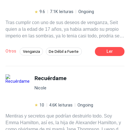
9.6
7.1K leituras
Ongoing
Tras cumplir con uno de sus deseos de venganza, Seit
quien a la edad de 17 años, ya habia armado su propio
imperio en las sombras, ya lo tenia casi todo, prodria ser
considerado el adolescente más rico y poderoso. Pero
ninguna de las familias conocidas como poderosas,
Otros
Ler
Venganza
De Débil a Fuerte
conocia cosa alguna sobre él, y ahora era el momento de
Acción
Contemporánea
Drama
salir a la luz, para tratar de realizar el sueño que tuvo
desde que quedo huérfano..... Este joven encontro
Chico malo
muchas dificultades desde pequeño, pero ahora era uno
Recuérdame
de los más poderosos del país, pero ¿cómo termino en el
Nicole
orfanato?. ¿ cuál es el sueño de este joven?...y lo más
interesante como hizo este joven para levantar todo un
imperio a una edad tan temprana sin que nadie conociera
10
4.6K leituras
Ongoing
cosa alguna sobre el?.....
Mentiras y secretos que podrían destruirlo todo. Soy
Emma Hamilton, así es, la hija de Alexander Hamilton, y
como olvidarme de mi mamá Jane Thompson. Luego de