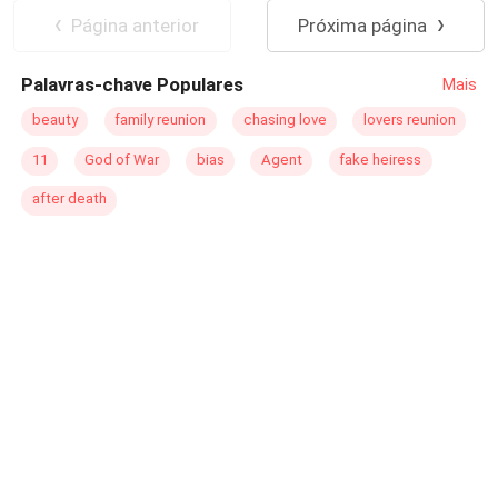
Página anterior
Próxima página
Palavras-chave Populares
Mais
beauty
family reunion
chasing love
lovers reunion
11
God of War
bias
Agent
fake heiress
after death