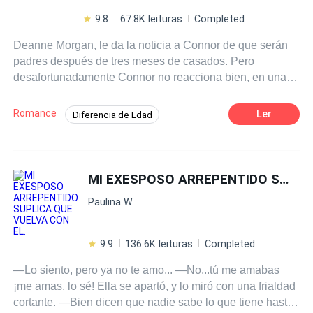
9.8
67.8K leituras
Completed
Deanne Morgan, le da la noticia a Connor de que serán
padres después de tres meses de casados. Pero
desafortunadamente Connor no reacciona bien, en una
acalorada discusión y en estado de shock, él le propone
practicar el aborto. Deanne decepcionada, decide criar a
Romance
Ler
Diferencia de Edad
su bebé ella misma y decide pedir el divorcio. Han
Romance oscuro
Traición
pasado cinco años desde entonces y Deanne es
propietaria de un restaurante Italiano que es la sensación
Matrimonio por Contrato
Contemporánea
de la ciudad. Un día Ellen, la hermana menor de Connor,
MI EXESPOSO ARREPENTIDO SUPLICA QUE VUELVA CON EL.
Ritmo Rápido
se da cuenta de que tiene una sobrina y enfrenta a su
Paulina W
hermano amenazando con decirle a su familia si no lo
hace él mismo. Pero hay alguien que no está contenta
con la noticia e intenta arremeter contra lo más preciado
9.9
136.6K leituras
Completed
de Connor Morgan: ...La mujer que siempre ha amado y a
—Lo siento, pero ya no te amo... —No...tú me amabas
su pequeña hija que ha cuidado desde las sombras.
¡me amas, lo sé! Ella se apartó, y lo miró con una frialdad
cortante. —Bien dicen que nadie sabe lo que tiene hasta