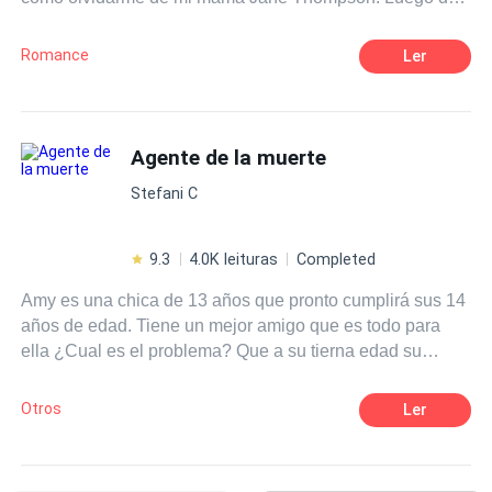
años de estar separada de mi familia y amigos decidimos
volver, pero ¿qué pasará cuando la familia esconde
Romance
Ler
secretos?, ¿cuándo te das cuenta que todo es una
mentira? Dicen que debes confiar en la persona que
amas, pero ¿cómo lo haces cuando son ellos mismos los
que te traicionan?
Agente de la muerte
Stefani C
9.3
4.0K leituras
Completed
Amy es una chica de 13 años que pronto cumplirá sus 14
años de edad. Tiene un mejor amigo que es todo para
ella ¿Cual es el problema? Que a su tierna edad su
corazón fue roto. Entonces ahí empieza el nuevo camino
de Amy Wood.
Otros
Ler