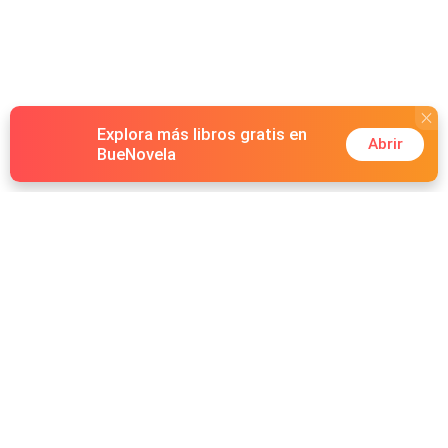
Explora más libros gratis en
Abrir
BueNovela
Hot Genres
Romance
Recursos
Hombre lobo
Palabras clave
Redes Sociales
Mafia
Búsquedas calientes