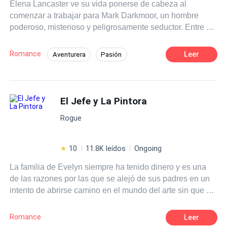
Elena Lancaster ve su vida ponerse de cabeza al
comenzar a trabajar para Mark Darkmoor, un hombre
poderoso, misterioso y peligrosamente seductor. Entre un
compromiso fracasado y sensaciones que no logra
explicar, se acerca a un secreto sobrenatural que puede
Romance
Leer
Aventurera
Pasión
cambiar su destino para siempre.
Amor dulce
CEO
Diferencia de Edad
El Jefe y La Pintora
Rogue
10
11.8K leídos
Ongoing
La familia de Evelyn siempre ha tenido dinero y es una
de las razones por las que se alejó de sus padres en un
intento de abrirse camino en el mundo del arte sin que su
apellido fuera impedimento. Sin embargo, cuando su
padre entra en bancarrota, no le queda más que suplicar
Romance
Leer
por la ayuda de Evelyn: necesita que su hija acepte la