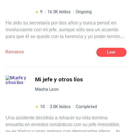
9
16.3K leídos
Ongoing
He sido su secretaria por dos años y nunca pensé en
involucrarme con mi jefe, aunque sólo sea un acuerdo
para que él se quede con la herencia y yo poder terminar
de pagar el tratamiento de mi hermano Siempre he sido
muy fría, no me gusta el amor, soy muy reservada, no me
Romance
Leer
caía bien mi jefe, asique quien iba a pensar que
terminaría casada con el de un día para otro.
Mi jefe y otros líos
Masha Leon
10
3.0K leídos
Completed
Una asistente decidida a rehacer su vida termina
envuelta en enredos románticos con su jefe irresistible,
su ex tóxico y unas amigas con demasiadas ideas… todo