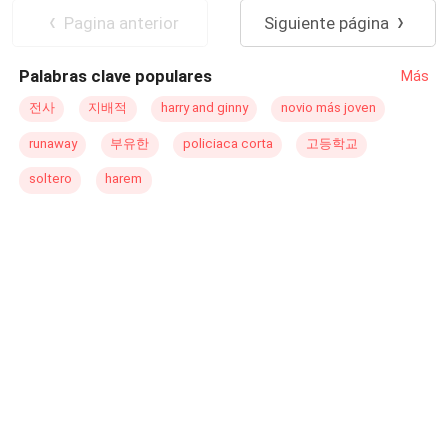
manejar a Adrian, quien ha sido una fuente constante de
Amor Secreto
Primer Amor
Pagina anterior
Siguiente página
conflictos. Sin embargo, Ava y Ethan chocan desde el
principio. Ethan, devastado por el engaño de su esposa,
Palabras clave populares
Más
quien lo abandonó por su dinero y poder, dejó atrás una
carta cruel que lo despojó de todo amor, insinuando que
전사
지배적
harry and ginny
novio más joven
Adrian ni siquiera era su hijo. El dolor que arrastra de la
runaway
부유한
policiaca corta
고등학교
traición lo ha convertido en una persona incapaz de
confiar, especialmente en mujeres. A pesar de la tensión
soltero
harem
entre ellos, Ava pronto descubrirá que, detrás de la
fachada de Ethan, hay un hombre roto que aún guarda
secretos oscuros sobre su pasado y su hijo. Ella será
quien le de luz a esa familia y en especial el amor que el
pequeño necesita.