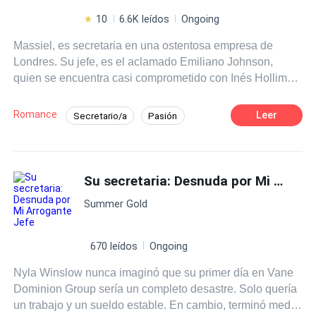
10
6.6K leídos
Ongoing
Massiel, es secretaria en una ostentosa empresa de
Londres. Su jefe, es el aclamado Emiliano Johnson,
quien se encuentra casi comprometido con Inés Hollims,
una mujer que no lo ama y que solo busca su fortuna.
Massiel, perdidamente enamorada de su jefe, intenta
Romance
Leer
Secretario/a
Pasión
ayudarlo a darse cuenta de que la mujer con la que va a
Amor Secreto
POV en primera persona
casarse solo quiere su dinero, pero aquello solo
desencadenará unos hechos que jugarán con las
Malentendido
Diferencia de Edad
emociones de todos, especialmente de ella, llevándola a
Su secretaria: Desnuda por Mi Arrogante Jefe
Ritmo Rápido
Independiente
CEO
la orilla de un precipicio de amor, sufrimiento e
Summer Gold
incertidumbre, ¿logrará la secretaria favorita del jefe ser
más que una simple secretaria para él? ¿O los hechos
desencadenados por sus intentos solo conseguirán
670 leídos
Ongoing
destruir todo, incluso su propia vida?
Nyla Winslow nunca imaginó que su primer día en Vane
Dominion Group sería un completo desastre. Solo quería
un trabajo y un sueldo estable. En cambio, terminó medio