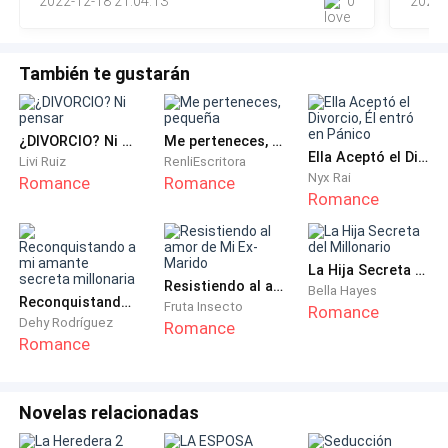
2022-12-18 21:04:13
0
2022-
Amy esp
También te gustarán
¿DIVORCIO? Ni pensar
Me perteneces, pequeña
Ella Aceptó el Divorcio, Él entró en Pánico
Livi Ruiz
RenliEscritora
Nyx Rai
Romance
Romance
Romance
La Hija Secreta del Millonario
Resistiendo al amor de Mi Ex-Marido
Bella Hayes
Reconquistando a mi amante secreta millonaria
Fruta Insecto
Romance
Dehy Rodríguez
Romance
Romance
Novelas relacionadas