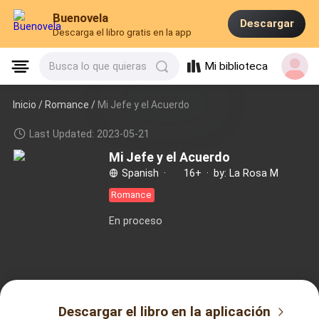
Buenovela
Descargar
Descarga el libro gratis en la app
Mi biblioteca
Busca lo que quieras
Inicio /
Romance
/
Mi Jefe y el Acuerdo
Last Updated: 2023-05-21
Mi Jefe y el Acuerdo
Spanish
·
16+
·
by: La Rosa M
Romance
En proceso
Descargar el libro en la aplicación