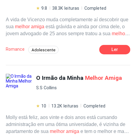
9.8
38.3K leituras
Completed
A vida de Vicenzo muda completamente aí descobrir que
sua
melhor amiga
está grávida e ainda por cima dele, o
jovem advogado de 25 anos sempre tratou a sua
melhor
amiga
Melinda como irmã afinal eles se conhecem a 10
anos e sempre foram muito próximos, mas uma noite
Romance
Ler
Adolescente
pode muda completamente a vida de ambos, uma noite a
Segunda Chance
Comédia
qual ambos fizeram de tudo para esquecer a final a vida
já não estava fácil saindo de uma pandemia e tendo uma
Enredo Acelerado
Médico/Médica
guerra acontecendo tudo que eles não queriam era ter
O Irmão da Minha
Melhor Amiga
Primeiro Amor
Gravidez
Aventura
um filho. Mas o que fazer quando ele vem, como explicar
S.S Collins
para sua namorada que sua
melhor amiga
está grávida
de um filho seu a cabeça do Vincenzo da inúmeras
voltas. Afinal sua amizade é forte o suficiente para
10
13.2K leituras
Completed
enfrentar tantas mudanças? E como saber se está indo
Molly está feliz, aos vinte e dois anos está cursando
pelo caminho certo?
administração em uma ótima universidade, é vizinha de
apartamento de sua
melhor amiga
e tem o melhor e mais