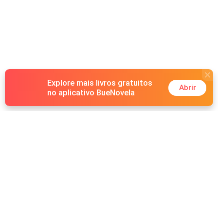
Explore mais livros gratuitos
Abrir
no aplicativo BueNovela
Hot Genres
Romance
Recursos
Lobisomem
Palavras-chave
Redes sociais