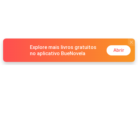
Explore mais livros gratuitos
Abrir
no aplicativo BueNovela
Hot Genres
Romance
Recursos
Lobisomem
Palavras-chave
Redes sociais
Máfia