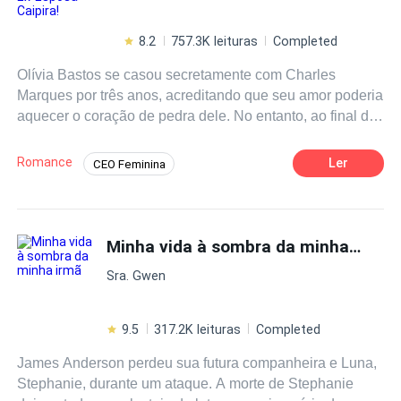
8.2
757.3K leituras
Completed
Olívia Bastos se casou secretamente com Charles
Marques por três anos, acreditando que seu amor poderia
aquecer o coração de pedra dele. No entanto, ao final do
contrato de casamento de três anos, Charles não hesitou
em lhe entregar um acordo de divórcio. Desiludida, Olívia
Romance
Ler
CEO Feminina
aceitou o divórcio e retornou à sua verdadeira identidade
Poder Feminino
Drama
como a herdeira da prestigiada família Bastos!A partir daí,
sua misteriosa identidade emergiu gradualmente:
Independente
Identidade Oculta
bilionária CEO, habilidosa médica, hacker de elite e
Minha vida à sombra da minha irmã
Traição
campeã de esgrima! Em um leilão, ela gastou uma
Sra. Gwen
fortuna para se vingar da amante traiçoeira de Charles,
Rafaela Silveira. Nos negócios, ela tomou a frente,
conquistando os empreendimentos de seu ex-marido
9.5
317.2K leituras
Completed
Charles.- Olívia! Você realmente precisa ser tão cruel? -
James Anderson perdeu sua futura companheira e Luna,
Perguntou Charles.- O que eu faço agora mal chega aos
Stephanie, durante um ataque. A morte de Stephanie
pés do que você fez comigo na época! - Olívia sorriu