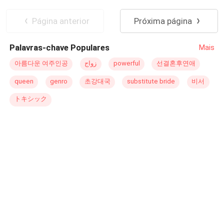
de conquistá-la, Vinícius está à beira de perder tudo…
Romance Sombrio
Segundo Casamento
até que ela aparece... Lucia Bianchi— e basta um único
Protagonista feminina forte
Traição
Página anterior
Próxima página
olhar para que algo nele se desfaça. Sem pensar duas
Noiva/Noivo Fugitiva
vezes, decide: ela será sua esposa. Mas Lucia não é a
Palavras-chave Populares
Mais
solução perfeita. Ela não é pura como deveria ser, e já é
casada. Agora, entre poder, obsessão e um segredo
아름다운 여주인공
زواج
powerful
선결혼후연애
capaz de destruir tudo, Vinícius terá que decidir até onde
queen
genro
초강대국
substitute bride
비서
vai para tomar para si uma mulher que já pertence a outro
homem. — “Eu perdi o controle no momento em que te vi,
トキシック
Lucia… e agora não importa quem você seja ou a quem
pertença. Você vai ser minha.”