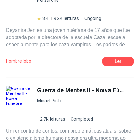
8.4
9.2K leituras
Ongoing
Deyanira Jen es una joven huérfana de 17 años que fue
adoptada por la directora de la escuela Caza, escuela
especialmente para los caza vampiros. Los padres de
Deyanira murieron a manos de estos malvados seres.
Aquella joven prometió que sería la mejor caza vampiros,
Hombre lobo
Ler
como le habían dicho que eran sus padres. Sin saber que
esa escuela guardaba muchos más secretos de los que
ella se pudiera imaginar.
Guerra de Mentes II - Noiva Fúnebre
Micael Pinto
2.7K leituras
Completed
Um encontro de contos, com problemáticas atuais, sobre
o existencialismo humano nessa era ultra moderna ao