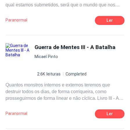
qual estamos submetidos, será que o mundo que nos
cerca és real? será que existe Seres Superiores a nós?
Estamos a sós em um universo dito como infinito? Qual o
Paranormal
Ler
Mistério da Morte? Livro II da Saga Guerra de Mentes
Guerra de Mentes III - A Batalha
Micael Pinto
2.6K leituras
Completed
Quantos monstros internos e externos teremos que
destruir todos os dias, de forma corriqueira, como
prosseguirmos de forma linear e não cíclica. Livro III - A
Batalha - Da Saga Guerra de Mentes
Paranormal
Ler