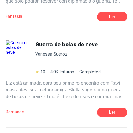
que solo podrán resolver con diplomacia o guerra. Te
adentraras en el mundo de nuestros héroes y conocerás
desde reyes hasta guerreros salvajes, pues es a través
Fantasía
Ler
de ellos que conocerás la historia de este fantástico
mundo
Guerra de bolas de neve
Vanessa Sueroz
10
4.0K leituras
Completed
Liz está animada para seu primeiro encontro com Ravi,
mas antes, sua melhor amiga Stella sugere uma guerra
de bolas de neve. O dia é cheio de risos e correria, mas
Liz acaba ficando doente devido ao frio. Ravi,
decepcionado pelo encontro adiado, decide cuidar de Liz
Romance
Ler
com chá quente e cobertores. Enquanto ela se recupera,
eles relembram a diversão da guerra de bolas de neve e
compartilham momentos de proximidade. Cada gesto