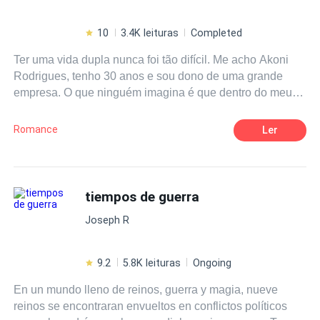
10
3.4K leituras
Completed
Ter uma vida dupla nunca foi tão difícil. Me acho Akoni
Rodrigues, tenho 30 anos e sou dono de uma grande
empresa. O que ninguém imagina é que dentro do meu
escritório eu não comando somente a minha empresa,
comando também um morro. As coisas mudam quando
Romance
Ler
Kalena resolve testar os meus limites, despertando em
mim coisas que eu achei que não seria capaz de sentir
nunca.
tiempos de guerra
Joseph R
9.2
5.8K leituras
Ongoing
En un mundo lleno de reinos, guerra y magia, nueve
reinos se encontraran envueltos en conflictos políticos