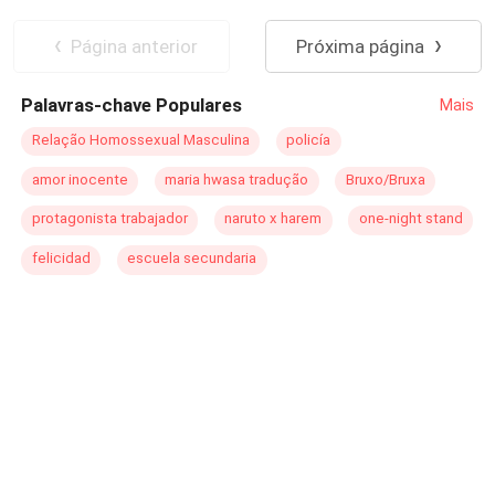
Página anterior
Próxima página
Palavras-chave Populares
Mais
Relação Homossexual Masculina
policía
amor inocente
maria hwasa tradução
Bruxo/Bruxa
protagonista trabajador
naruto x harem
one-night stand
felicidad
escuela secundaria