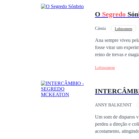
O
Segredo
Són
Cássia
Lobisomem
Ana sempre viveu pela
fosse virar um experi
reino de trevas e mag
sob leis sangrentas. Lá, ela é considerada uma “forasteira marcada”. E o mais perigoso de todos os predadores,
Lobisomem
o lorde lobo Kael, jura que ela pertence a ele. Enq
corpo guarda um
segr
proibidas, alianças mo
INTERCÂMBI
se render ao monstro 
ANNY BALKENNT
Identidade Oculta
Um som de disparos vi
perdeu a direção e col
acostamento, atingind
da ponte. Imediatament