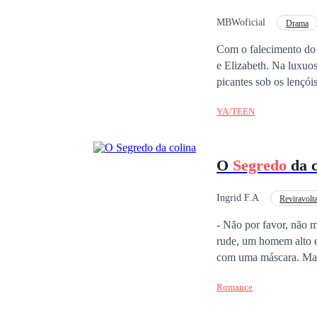
quiséssemos nós dois 
MBWoficial
Drama
Identidade Oculta
Com o falecimento do p
e Elizabeth. Na luxuos
picantes sob os lençói
irmãos conhecerão seu
YA/TEEN
patriarca em seu leito
Sob a condição de cas
todas as libras." Agor
O
Segredo
da c
conhecerão seus prete
dois.
Ingrid F.A
Reviravolt
Amor Proibido
D
- Não por favor, não m
rude, um homem alto e muitooo forte seus músculo o deixavam ainda mais aterrorizante, estava encapuzado e
com uma máscara. Mais eu n
e o que ela fez ? Sim
Romance
mostro... E a chance d
um coração bater novamente. Ela não 