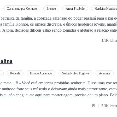
ou não.
Casamento por Contrato
Intenso
Amor Proibido
Herdeiro/Herdeira
Aventura
atriarca da família, a cobiçada ascensão do poder passará para o pai 
a família Konnor, os irmãos discretos, e únicos herdeiros jovens, man
s. Agora, decisões difíceis estão sendo tomadas e afetarão a relação entr
s pretendentes a fim de cumprirem com a cláusula ofensiva do testamen
4.1K leitu
 de morte: "todo o controle da fábrica de café ficará no poder de Walter
ar meus netos antes de ascensão. Então, tudo lhes será herdado, desde 
a, pressionados pelo pai ambicioso e pela família gananciosa, Elizabeth 
olina
ndentes a contragosto enquanto enfrentam as desventuras de um amor pr
a
Rebelde
Enredo Acelerado
Noiva/Noivo Fugitiva
Aventura
rama
e mate...!!! - Você está em terras proibidas senhorita. Disse uma voz r
ão cheguei ate aqui para morrer agora, preciso de um plano. Bela é uma fugitiva ,
plismente não aceitou seu "destino" . uma sonhadora nata. Após o enco
10
5.3K leitu
e sair viva, sem ter para onde ir ela vai parar em um castelo cheio de
se
sabe mais sua rebeldia vai trazer um motivo para viver não só a dela