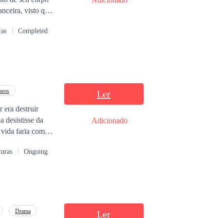
anceira, visto que
ada a se casar
ras
Completed
seguranças
s pela sociedade
ntudo,
 uma dimensão
tes a unir o
eos
Ler
 era destruir
vegar por esses
a desistisse da
Adicionado
s mistérios que
 vida faria com
turas
Ongoing
Drama
Ler