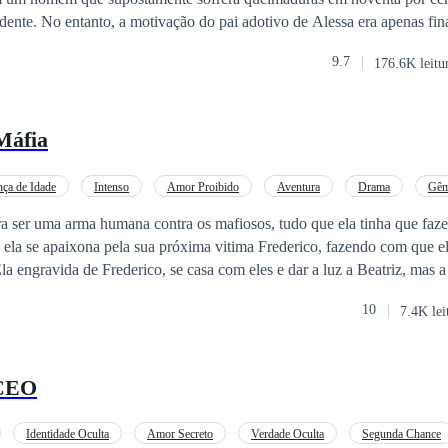
idente. No entanto, a motivação do pai adotivo de Alessa era apenas fin
r a fortuna que o homem deformado possuía. Assim, Alessa foi pression
9.7
176.6K leitu
esafio diário, já que ela
m marido superficial e obcecado pela aparência, enquanto enfrentava in
 próprio corpo. A pressão de corresponder aos padrões físicos imposto
Máfia
, especialmente por não se enquadrar nos padrões tradicionais de beleza. Co
 bilionário havia um
segredo
que escapava ao conhecimento de todos:
gia toda a linhagem de sua família. Esse
segredo
misterioso estava pres
nça de Idade
Intenso
Amor Proibido
Aventura
Drama
Gêm
ormas inimagináveis. Assim, a vida de Alessa tornou-se um labirinto
a
ra ser uma arma humana contra os mafiosos, tudo que ela tinha que fazer
 relações, aparências superficiais e
segredo
s ocultos. Ela teria que na
 ela se apaixona pela sua próxima vitima Frederico, fazendo com que el
ir o verdadeiro significado desse relacionamento incomum e desvendar o
Ela engravida de Frederico, se casa com eles e dar a luz a Beatriz, mas a
omem que se tornou seu marido.
m uma roleta russa na cabeça!
10
7.4K lei
CEO
Identidade Oculta
Amor Secreto
Verdade Oculta
Segunda Chance