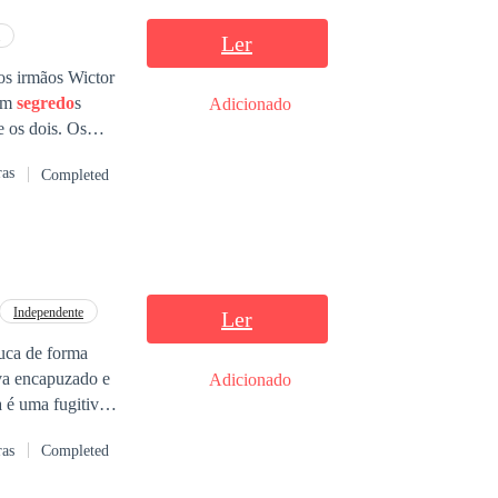
Ler
dos irmãos Wictor
tém
segredo
s
Adicionado
e os dois. Os
to, deixado pelo
ras
Completed
, meu primogênito.
meu poder até
e Wictor.
oibido entre os
Independente
Ler
ouca de forma
Adicionado
ntro com o
ras
Completed
gredo
s, onde faz