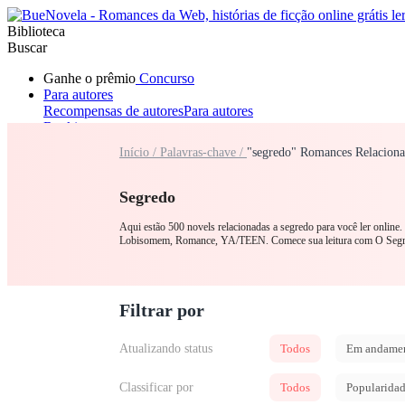
Biblioteca
Buscar
Ganhe o prêmio
Concurso
Para autores
Recompensas de autores
Para autores
Ranking
Navegar
Início /
Palavras-chave /
"segredo" Romances Relacion
Novelas
Contos Curtos
Todos
Romance
Lobisomem
Máfia
Sistema
Fantasia
Urbano
LGB
Segredo
Aqui estão 500 novels relacionadas a segredo para você ler online
Lobisomem, Romance, YA/TEEN. Comece sua leitura com O Seg
Filtrar por
Atualizando status
Todos
Em andame
Classificar por
Todos
Popularida