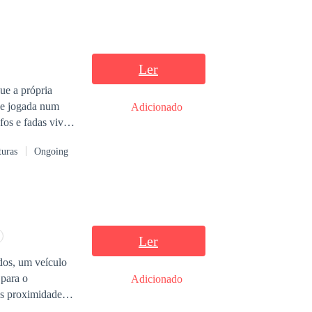
Ler
ue a própria
 e jogada num
Adicionado
fos e fadas vivem
turas
Ongoing
olta por paixões
ia liberdade… ou
Ler
dos, um veículo
 para o
Adicionado
as proximidades
rdeu o controle da