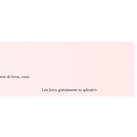
omance
Sci-Fi
Guerra
Outro
eros de livros, como
Leia livros gratuitamente no aplicativo