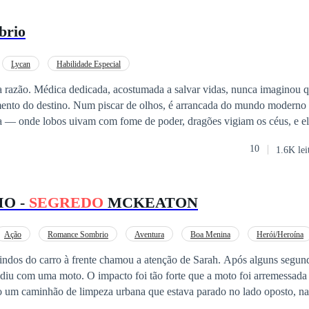
brio
Lycan
Habilidade Especial
 razão. Médica dedicada, acostumada a salvar vidas, nunca imaginou q
mento do destino. Num piscar de olhos, é arrancada do mundo moderno
ia — onde lobos uivam com fome de poder, dragões vigiam os céus, e el
10
1.6K lei
uanto tenta encontrar uma saída, Ana descobre que seu
edo
antigo — uma chave capaz de destruir ou salvar aquele mundo. Env
rtais e magia corrompida, ela vai precisar decidir entre lutar pela própr
O -
SEGREDO
MCKEATON
que jurou nunca amar ninguém.
Ação
Romance Sombrio
Aventura
Boa Menina
Herói/Heroína
Habilidade Especial
Amor Proibido
Primeiro Amor
ndos do carro à frente chamou a atenção de Sarah. Após alguns segun
idiu com uma moto. O impacto foi tão forte que a moto foi arremessada
o um caminhão de limpeza urbana que estava parado no lado oposto, n
e depois, sentiu o carro sendo atingido com força na traseira. Sarah pe