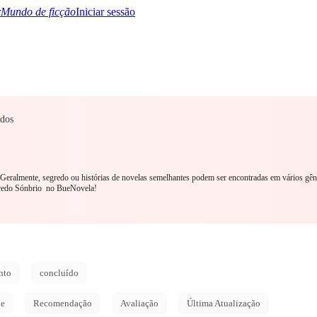
Mundo de ficção
Iniciar sessão
ados
TQ+
YA/TEEN
Paranormal
Mistério/Thriller
Oriental
Jogos
História
MM R
. Geralmente, segredo ou histórias de novelas semelhantes podem ser encontradas em vários gên
redo Sónbrio no BueNovela!
nto
concluído
de
Recomendação
Avaliação
Última Atualização