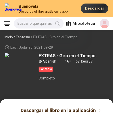
Buenovela
Descargar
Descarga el libro gratis en la app
Mi biblioteca
Busca lo que quieras
Inicio /
Fantasía
/
EXTRAS - Giro en el Tiempo.
Last Updated: 2021-09-29
EXTRAS - Giro en el Tiempo.
Spanish
·
16+
·
by: kesii87
Fantasía
Completo
Descargar el libro en la aplicación