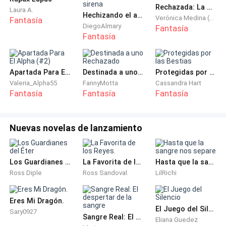
Rechazada: La mujer del alfa
algo, podía recordar todo aquello, incluso podía
Laura A.
Hechizando el amor de una sirena
Verónica Medina (Nashell1D)
Fantasía
recordar a su esposo llamándola, pero eso era todo.
DiegoAlmary
Fantasía
Fantasía
¡Emily! – Exclamó su madre, lanzándose sobre ella
Apartada Para El Alpha (#2)
Destinada a uno Rechazado
Protegidas por las Bestias
para abrazarla, haciendo que esta se sorprendiese de
Valeria_Alpha55
FannyMotta
Cassandra Hart
que todo aquello pareciese tan real - ¡Estás despierta!
Fantasía
Fantasía
Fantasía
¿por qué estoy aquí? – Preguntó, confusa, intentando
comprender que era lo que sucedía, pues a pesar de
Nuevas novelas de lanzamiento
que lo intentaba aún no podía comprenderlo.
Los Guardianes del Éter
La Favorita de los Reyes.
Hasta que la sangre nos separe
Te caíste de la cama mientras dormías, y te
Ross Diple
Ross Sandoval.
LilRichi
golpeaste la cabeza con la mesilla de noche, el golpe
fue tan fuerte, perdiste tanta sangre… que el doctor
Eres Mi Dragón.
dijo que no sabían si podrían salvarte.
El Juego del Silencio
Sary0927
Sangre Real: El despertar de la sangre
Eliana Guedez