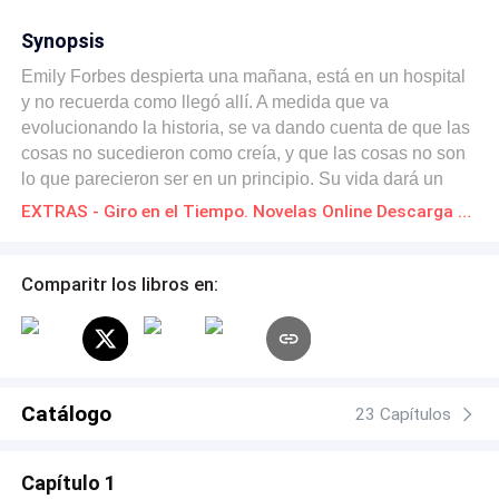
Synopsis
Emily Forbes despierta una mañana, está en un hospital
y no recuerda como llegó allí. A medida que va
evolucionando la historia, se va dando cuenta de que las
cosas no sucedieron como creía, y que las cosas no son
lo que parecieron ser en un principio. Su vida dará un
giro de 180 grados, y deberá aprender a vivirla,
EXTRAS - Giro en el Tiempo. Novelas Online Descarga gratuita de PDF
aprendiendo a separar los sueños de la realidad. ----- La
segunda parte: Narra las aventuras a las que se enfrentó
William durante el tiempo en el que Emily estuvo sin
Comparitr los libros en:
recordarle en el primer libro.
Catálogo
23 Capítulos
Capítulo 1