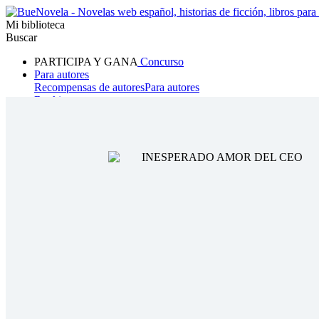
Mi biblioteca
Buscar
PARTICIPA Y GANA
Concurso
Para autores
Recompensas de autores
Para autores
Ranking
Navegar
Novelas
Cuentos Cortos
Todos
Romance
Hombre lobo
Mafia
Sistema
Fantasía
Urbano
LG