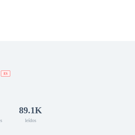
 Romance
Sci-Fi
Guerra
Otros
ES
89.1K
os
leídos