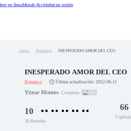
Mundo ficción
Iniciar sesión
Inicio
Romance
INESPERADO AMOR DEL CEO
BTQ+
YA/TEEN
Paranormal
Misterio/Thriller
Oriental
Juegos
Historia
MM
INESPERADO AMOR DEL CEO
Romance
Última actualización: 2022-06-11
Yimar Montes
12
Completo
66
10
Capítul
30 Reseñas