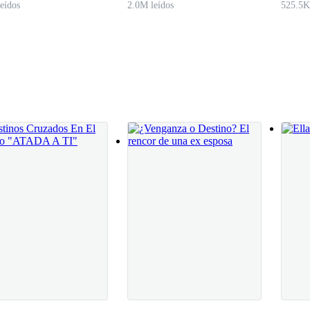
eídos
2.0M leídos
525.5K
 apretando el collar contra su pecho por temor a que lo tomara y le hic
y vine a felicitarte por supuesto – Decía con una sonrisa burlesca y lle
alo que he preparado para ti– susurró cerca de su oído con un tono sarcás
angustia invadieron su cuerpo, no sabía que estaría tramando Lizzy y eso
os demás, siempre actuaba de una manera haciendo que todos creyeran q