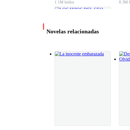
1.1M leídos
8.3M l
–¿Qué haces aquí, Lizzy?– preguntó con voz fría
Novelas relacionadas
–¿Y por qué no puedo estar aquí?, hoy te casas 
Rouss retrocediera un paso.
–Hermana, espero que te guste y disfrutes el reg
dejándola sola.
LOS HIJOS DEL
CEO
La tez de Rouss se tornó pálida, el miedo y la 
Jeda Clavo
585.7K leídos
Lizzy siempre la hacía quedar mal delante de l
al revés.