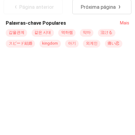
onde seu primeiro amor o abandonou depois que ele
arrependeu-se. Implorou perdão. Tentou reconquistá-la.
Noiva/Noivo Fugitiva
Página anterior
Próxima página
perdeu os movimentos das pernas em um acidente
Mas Beatriz, cansada, exausta de tudo o que viveu,
Casamento Relâmpago
aéreo. Alana é a filha mais velha da família Veronese,
tomou uma decisão surpreendente: publicou nas redes
Palavras-chave Populares
Mais
onde sempre se sentiu o patinho feio, desde muito cedo
sociais que estava à procura de um marido agregado.
sentiu a rejeição do pai e da madrasta, o amor era todo
Gabriel enlouqueceu de ciúmes. Perdeu o controle. Quis
갑을관계
같은 시대
역하렘
악마
泣ける
dedicado a sua irmã Letícia, que tinha como hobby
voltar no tempo, queria mais do que tudo ter uma
スピード結婚
kingdom
아기
외계인
痛い恋
atormentar a vida da irmã mais velha, Alana. Alana
segunda chance... Só que agora… Ele descobriu que
estava noiva, tinha um relacionamento de cinco anos
nem sequer era digno de entrar na disputa.
com Rodrigo Panini. Ele havia se dedicado aos estudos
e à empresa da família, que agora estava emergindo no
mundo dos negócios. Edgard e Alana se casariam no
mesmo dia, uma reviravolta e um mal entendido
acontece. Ela acaba sendo confundida com a noiva de
Edgard, depois de ser abandonada no altar por Rodrigo.
Casada por engano com um estranho, será que isso vai
dar certo?