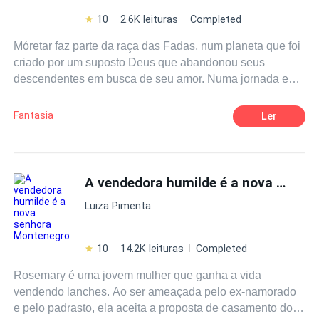
10
2.6K leituras
Completed
Móretar faz parte da raça das Fadas, num planeta que foi
criado por um suposto Deus que abandonou seus
descendentes em busca de seu amor. Numa jornada em
que enfrentará pelo caminho outros deuses, encontrará
personagens incríveis e despertará poderes
Fantasia
Ler
inimagináveis, ele ainda passará por amores e
desilusões. Qual seu papel na saga Universo em Órbita?
Confira e descubra! Esse é o quinto volume do ciclo I da
história que conta com um total de 6 visões diferentes dos
A vendedora humilde é a nova senhora Montenegro
acontecimentos.
Luiza Pimenta
10
14.2K leituras
Completed
Rosemary é uma jovem mulher que ganha a vida
vendendo lanches. Ao ser ameaçada pelo ex-namorado
e pelo padrasto, ela aceita a proposta de casamento do