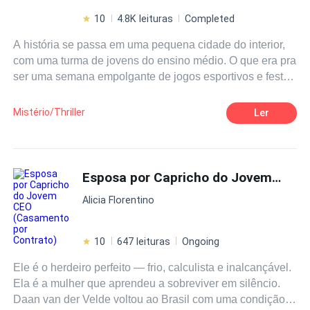
10
4.8K leituras
Completed
A história se passa em uma pequena cidade do interior,
com uma turma de jovens do ensino médio. O que era pra
ser uma semana empolgante de jogos esportivos e festas
noturnas virou uma série de descobertas do passado,
assassinatos sobrenaturais, intensa investigação
Mistério/Thriller
Ler
envolvendo amor, amizade e poder!
Esposa por Capricho do Jovem CEO (Casamento por Contrato)
Alicia Florentino
10
647 leituras
Ongoing
Ele é o herdeiro perfeito — frio, calculista e inalcançável.
Ela é a mulher que aprendeu a sobreviver em silêncio.
Daan van der Velde voltou ao Brasil com uma condição: