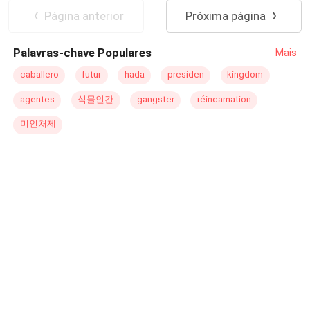
egocêntrico, capaz de fazer qualquer coisa, só para ter
Mãe Solteira
Segunda Chance
Página anterior
Próxima página
tudo o que desejava...
Tapa na Cara
Palavras-chave Populares
Mais
caballero
futur
hada
presiden
kingdom
agentes
식물인간
gangster
réincarnation
미인처제