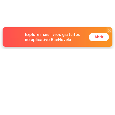
Explore mais livros gratuitos
Abrir
no aplicativo BueNovela
Hot Genres
Romance
Recursos
Lobisomem
Palavras-chave
Redes sociais
Máfia
Pesquisas importantes