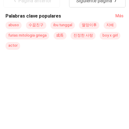
Pagina anterior
Siguiente página
él. Agregar a Neah al contrato nunca fue el plan de Alpha
Danes. Había algo en su extraño olor que lo atraía y
Palabras clave populares
Más
sabía que no podía dejarla atrás, en especial cuando
escuchó las mentiras que salían de la boca de su
abuso
수꿉친구
ibu tunggal
멸망이후
지배
hermano. Pero conocer a Neah fue sólo el comienzo. Si
furias mitologia griega
成長
진정한 사랑
boy x girl
Alpha Dane no está siendo desafiada por ella, entonces
era su antigua manada la que estaba tratando de hacerle
actor
la vida extremadamente difícil manteniendo secretos
enterrados.