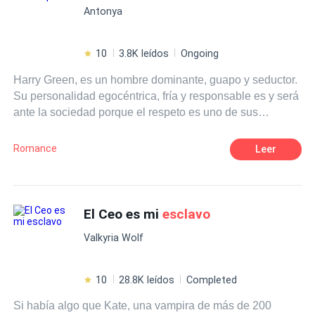
Antonya
penas. Pero, cuando uno de ellos enfrenta sus propios
demonios y sus crecientes sentimientos por Aria, ¿qué
será del destino de la pobre y desgraciada esclava
10
3.8K leídos
Ongoing
Omega y madre?
Harry Green, es un hombre dominante, guapo y seductor.
Su personalidad egocéntrica, fría y responsable es y será
ante la sociedad porque el respeto es uno de sus
atributos, mientras que por las noches su lado atrevido y
oscuro sale a relucir cuando una de las empleadas del
Romance
Leer
centro comercial es la que descubre el gran secreto de su
jefe. Alexandra Morin es la chica que hace enloquecer al
inquebrantable Harry Green.
El Ceo es mi
esclavo
Valkyria Wolf
10
28.8K leídos
Completed
Si había algo que Kate, una vampira de más de 200