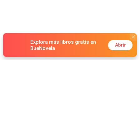
Explora más libros gratis en
Abrir
BueNovela
Hot Genres
Romance
Recursos
Hombre lobo
Palabras clave
Redes Sociales
Mafia
Búsquedas calientes