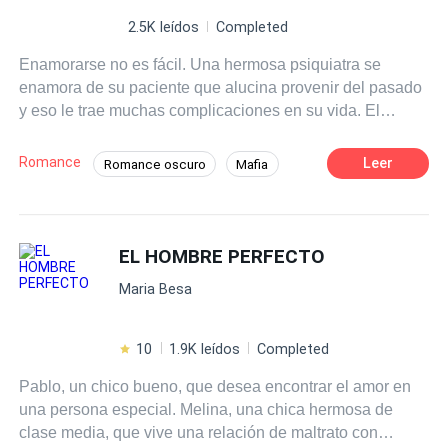
2.5K leídos
Completed
Enamorarse no es fácil. Una hermosa psiquiatra se
enamora de su paciente que alucina provenir del pasado
y eso le trae muchas complicaciones en su vida. El
sujeto, además, es un gran mujeriego, conquistando a
cuanta fémina se le cruza en el camino. Maridos
Romance
Leer
Romance oscuro
Mafia
despechados, entonces, intentarán matar a este Don
Doctor
Matrimonio por Contrato
Juan empedernido. La doctora, entretanto, deberá lidiar
con otros hombres que la desean, están muy
De Débil a Fuerte
enamorados de ella y le ofrecen hasta ventajosos
EL HOMBRE PERFECTO
contratos de matrimonio por su amor. La clínica donde
Maria Besa
ella labora, igualmente, es apoderada por una mafia de
tipos inescrupulosos que hacen una pingüe fortuna con la
venta de medicinas, poniendo en riesgo la vida de ella,
10
1.9K leídos
Completed
pues al enterarse de todo, intentarán matarla. Mientras
Pablo, un chico bueno, que desea encontrar el amor en
tanto, la psiquiatra cae rendida y seducida a ese hombre
una persona especial. Melina, una chica hermosa de
que flirtea con muchísimas otras mujeres que sueñan con
clase media, que vive una relación de maltrato con
lograr su amor, traicionando a sus esposos creando una