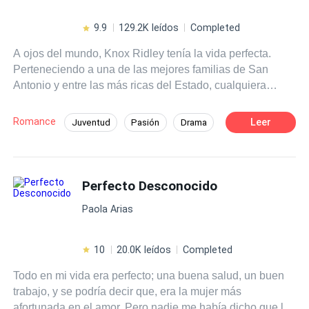
9.9
129.2K leídos
Completed
A ojos del mundo, Knox Ridley tenía la vida perfecta.
Perteneciendo a una de las mejores familias de San
Antonio y entre las más ricas del Estado, cualquiera
pensaría que jamás había conocido el dolor. Pero nadie
sabía que desde niño tuvo que superar la apatía y
Romance
Leer
Juventud
Pasión
Drama
crueldad de su madre y más tarde. La traición de su
Heredero / Heredera
Chica buena
novia, a quien no dudó en apartar de su vida, creyendo
que el hijo que esperaba era de otro hombre. Nova
Campus
Traición
Huida con un Bebé
Lexington era todo lo contrario. Nacida en el seno de una
Perfecto Desconocido
familia humilde y complicada, solo quería tener una
Paola Arias
oportunidad para superarse; sin embargo, su vida dio un
giro de ciento ochenta grados cuando descubrió que
estaba embarazada. Nova lo perdió todo en un abrir y
10
20.0K leídos
Completed
cerrar de ojos. Su familia, su carrera y el hombre que
Todo en mi vida era perfecto; una buena salud, un buen
amaba. Seis años después, ¿podrá perdonar a quienes
trabajo, y se podría decir que, era la mujer más
le hicieron daño?
afortunada en el amor. Pero nadie me había dicho que la