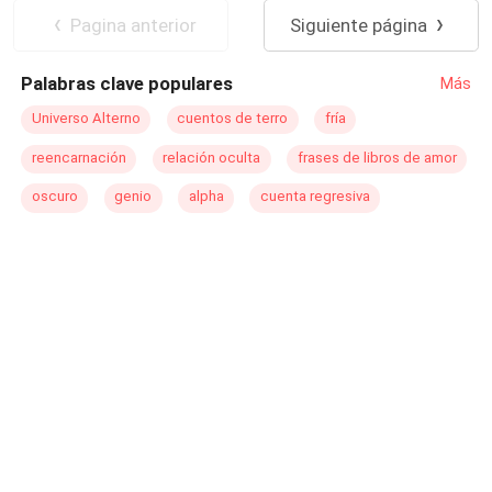
Colocando de cabeza su mundo, desatando una lucha
Diferencia de Edad
Pagina anterior
Siguiente página
entre sus demonios, sus sentimientos y tocando lo más
profundo de su corazón, haciéndolo ir en contra de sus
Palabras clave populares
Más
pensamientos y su herido corazón.
Universo Alterno
cuentos de terro
fría
reencarnación
relación oculta
frases de libros de amor
oscuro
genio
alpha
cuenta regresiva