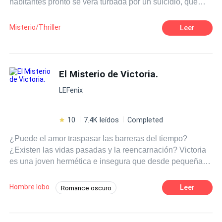
habitantes pronto se verá turbada por un suicidio, que
dejará a descubierto dos crímenes horribles y junto con
ellos algo más perverso, antiguo y maligno, ligado a la
Misterio/Thriller
Leer
tormentosa historia local, un secreto que nunca debería
ser revelado.
El Misterio de Victoria.
LEFenix
10
7.4K leídos
Completed
¿Puede el amor traspasar las barreras del tiempo?
¿Existen las vidas pasadas y la reencarnación? Victoria
es una joven hermética e insegura que desde pequeña
tiene pesadillas vividas donde ve seres que ella describe
como "ángeles y demonios en forma de lobos"; sin
Hombre lobo
Leer
Romance oscuro
embargo, no solo ve a estas criaturas, también contempla
Adolescente
Licántropo
Drama
escenas de vidas pasadas, que le susurran la historia de
un amor trágico. Las visiones logran que Victoria se
Chica mala
Universo Alterno