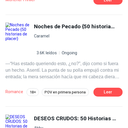
Noches de Pecado {50 historias de placer}
Caramel
3.6K leídos
Ongoing
—“Has estado queriendo esto, ¿no?”, dijo como si fuera
un hecho. Asentí. La punta de su polla empujó contra mi
entrada; la mera sensación hacía que mi cabeza diera
vueltas, y entonces se detuvo y la sacó de nuevo. Giré la
cabeza para mirarlo. —“¿Por qué carajos te detuviste?”
Romance
Leer
18+
POV en primera persona
—prácticamente grité. —“Ruégalo como una buena
Pasión
CEO
Chica buena
chica” —sonrió con suficiencia mientras usaba su gruesa
polla para azotar mi trasero. —“Por favor, señor, fóllame
Profesor
Aventura de Una Noche
con tu deliciosa polla. Por favor, lléname” —gemí. --- Esta
DESEOS CRUDOS: 50 Historias de Pasión
Erótico
Gay por ti
es una colección de historias eróticas escritas para
Abby