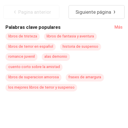
Abre las páginas… y deja que la tentación tome el
Amor Prohibido
control.
Pagina anterior
Siguiente página
Palabras clave populares
Más
libros de tristeza
libros de fantasia y aventura
libros de terror en español
historia de suspenso
romance juvenil
alas demonio
cuento corto sobre la amistad
libros de superacion amorosa
frases de amargura
los mejores libros de terror y suspenso