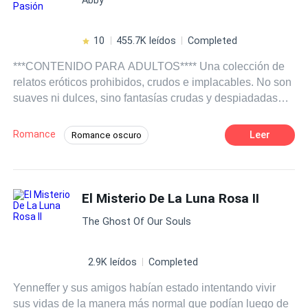
hacerte estremecer de expectativa, gotear pensamientos
pecaminosos y seducir tu mente más allá de toda
reparación. Abróchate el cinturón porque es hora de
10
455.7K leídos
Completed
noches pecaminosas.
***CONTENIDO PARA ADULTOS**** Una colección de
relatos eróticos prohibidos, crudos e implacables. No son
suaves ni dulces, sino fantasías crudas y despiadadas
escritas para acelerar tu pulso y hacer que tu cuerpo
ansíe más. Raw Desires te ofrece 50 relatos tabú
Romance
Leer
Romance oscuro
completos, cada uno de ellos diseñado para sumergirte
POV en primera persona
Chico malo
en un mundo de sumisión, poder y lujuria descarnada.
Desde castigos en la oficina y secretos de familias
CEO
Doctor
Amor Prohibido
reconstituidas, hasta folladas en público, gangbangs y
El Misterio De La Luna Rosa II
Triángulo Amoroso
Relación en la Oficina
dominación implacable, estas historias no se cortan un
The Ghost Of Our Souls
pelo. Encontrarás chicas inocentes arruinadas, zorras
compartidas por muchos hombres, escenarios de juegos
de rol sucios e incluso una muestra del calor entre
2.9K leídos
Completed
hombres y tríos bisexuales. Cada historia es explícita,
Yenneffer y sus amigos habían estado intentando vivir
gráfica y descaradamente obscena, escrita con detalles
sus vidas de la manera más normal que podían luego de
nítidos que te permiten ver, oír y sentir cada embestida,