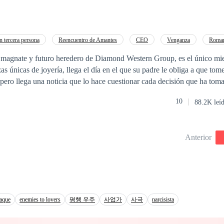
novio con otra , desde entonces la bella joven solo quiere disfrutar. Pero para el
mbió por completo, pues luego de la intensa noche de sexo con la hermo
volvió inútil, Rahmi desde entonces no pude tener sexo con ninguma ot
terse con una mujer adecuada de su elección. Pasó el tiempo, pero el picante
 tercera persona
Reencuentro de Amantes
CEO
Venganza
Roman
a de Rebeca, pero ella trató de seguir adelante con su vida y su sueño 
ción
Contemporánea
Rebelde
magnate y futuro heredero de Diamond Western Group, es el único mi
 como pintora de lienzos modernos y llamativos, y por lo tanto una sorp
as únicas de joyería, llega el día en el que su padre le obliga a que tome
l. , la llevó a reencontrarsse con el apuestro hombre de ojos esmerald
, pero llega una noticia que lo hace cuestionar cada decisión que ha toma
 dos estén juntos , habrá muchos obstáculos y
e debata entre la lealtad hacia su familia o el recuperar su verdadera fel
 incluida la diferencia cultural y también la familia del magnate que har
10
88.2K leí
os capítulos
el camino de la apasionada pareja.
Anterior
taque
enemies to lovers
평행 우주
사업가
사극
narcisista