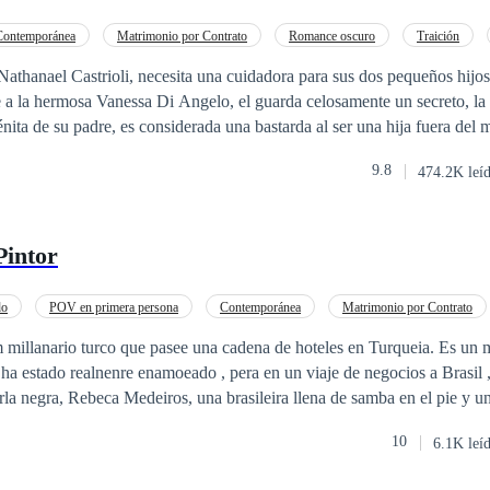
Contemporánea
Matrimonio por Contrato
Romance oscuro
Traición
Nathanael Castrioli, necesita una cuidadora para sus dos pequeños hijos
a Vanessa Di Angelo, el guarda celosamente un secreto, la bella joven a
énita de su padre, es considerada una bastarda al ser una hija fuera del 
 y madrastra le hacen la vida imposible, ella quedó sola con su hermani
9.8
474.2K leí
ulminante, desafortunadamente su hermano padece de leucemia, Vanessa 
stos del tratamiento de Adrián, hasta que un día recibe una propuesta d
, *Cásate conmigo y sé la madre de mis hijos*
Pintor
do
POV en primera persona
Contemporánea
Matrimonio por Contrato
millanario turco que pasee una cadena de hoteles en Turqueia. Es un 
stado realnenre enamoeado , pera en un viaje de negocios a Brasil , el magnata turco
la negra, Rebeca Medeiros, una brasileira llena de samba en el pie y u
mente decidó tenerla para él, ellí mismo en la fiesta en laque ambos es
10
6.1K leí
a intensa atraccioón por el turco y cedió sin pensa atracción por el turc
dio de la pasión, ella es una típica brasileira llena de de vida, a pesar d