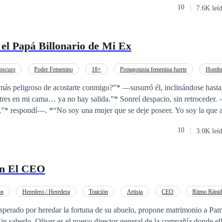
10
7.6K leí
el Papá Billonario de Mi Ex
oscuro
Poder Femenino
18+
Protagonista femenina fuerte
Hombr
Venganza
Matrimonio por Contrato
Relación Retorcida
ás peligroso de acostarte conmigo?”* —susurró él, inclinándose hast
ya no hay salida.”* Sonreí despacio, sin retroceder. —*“Entonces
o,”* respondí—. *“No soy una mujer que se deje poseer. Yo soy la que 
10
3.0K leí
 piedad, jamás imaginó que su propio padre —el CEO más temido del p
… y algo mucho más peligroso. Un contrato. Un matrimonio frío. Una
me quería. Me deseaba. Yo no lo amaba. Lo necesitaba…
on El CEO
unde con
rtirse en la peor amenaza. Entre reuniones privadas, noches que nunca
radas que prometen pecado, la línea entre venganza y deseo comienza a
ón
Heredero / Heredera
Traición
Artista
CEO
Ritmo Rápi
 ¿El ex que suplica perdón? ¿El multimillonario que cree poseerlo to
sperado por heredar la fortuna de su abuelo, propone matrimonio a Pam
er más cruel que la traición? Una historia oscura, intensa y adictiva,
in saberlo, Oliver es el nuevo director general de la compañía donde ell