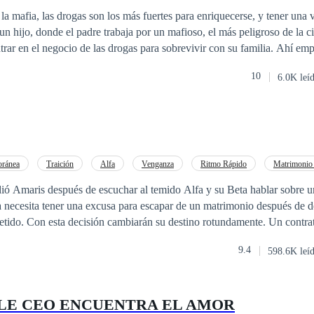
a mafia, las drogas son los más fuertes para enriquecerse, y tener una vi
trar en el negocio de las drogas para sobrevivir con su familia. Ahí e
oso que estaba en el cuidado de este hombre pobre; El mafioso sin pied
10
6.0K leí
hombre y adoptará al hijo de su víctima, así este niño se convertirá com
 empresa que tiene este peligroso mafioso que la policía está buscando
rapar... En este doble vidas de este joven CEO Mafioso; Ahí el va a e
 se enamora del joven y él de ella, ella se buscará la forma desesperad
cambiar de vida por el amor...
ránea
Traición
Alfa
Venganza
Ritmo Rápido
Matrimonio 
Licántropo
idió Amaris después de escuchar al temido Alfa y su Beta hablar sobre 
a necesita tener una excusa para escapar de un matrimonio después de d
contrato y un inicio de
9.4
598.6K leí
LE CEO ENCUENTRA EL AMOR