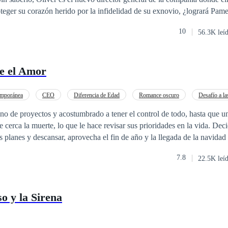
rma y el corazón siempre paga el precio.
teger su corazón herido por la infidelidad de su exnovio, ¿logrará Pam
nario o se dejará enamorar nuevamente? Este acuerdo con el CEO cambia
10
56.3K leí
peradas.
e el Amor
mporánea
CEO
Diferencia de Edad
Romance oscuro
Desafío a la
belde
Independiente
Ritmo Rápido
eno de proyectos y acostumbrado a tener el control de todo, hasta que un
e cerca la muerte, lo que le hace revisar sus prioridades en la vida. Dec
s planes y descansar, aprovecha el fin de año y la llegada de la navida
de todo el estrés, Beatriz tiene una gran responsabilidad. Criar a sus 
7.8
22.5K leí
cio familiar del que se hizo cargo tras la muerte de sus padres. Inocente
, nunca ha tenido experiencia con un hombre como él, lleno de voluntad
rabajo duro, pero no tiene idea cuando se trata de hombres. Su vida, sie
o y la Sirena
torno a su familia, pero ocurre un malentendido que los une y terminan 
ferentes ya veces extraños. ¿Serán ambos capaces de superar sus prob