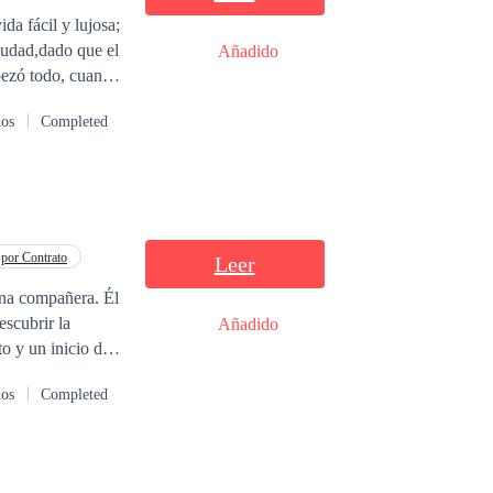
da fácil y lujosa;
Añadido
mpezó todo, cuando
ad con su pena de
dos
Completed
o hijo de este
 la manera
ncontrar a una
a de ser humana, y
por Contrato
Leer
una compañera. Él
escubrir la
Añadido
dos
Completed