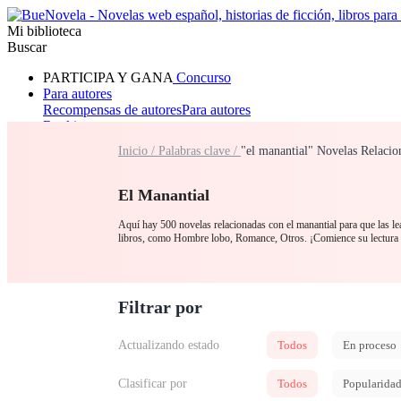
Mi biblioteca
Buscar
PARTICIPA Y GANA
Concurso
Para autores
Recompensas de autores
Para autores
Ranking
Navegar
Inicio /
Palabras clave /
"el manantial" Novelas Relacio
Novelas
Cuentos Cortos
Todos
Romance
Hombre lobo
Mafia
Sistema
Fantasía
Urbano
LG
El Manantial
Aquí hay 500 novelas relacionadas con el manantial para que las lea
libros, como Hombre lobo, Romance, Otros. ¡Comience su lectura
Filtrar por
Actualizando estado
Todos
En proceso
Clasificar por
Todos
Popularida