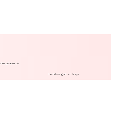
 Romance
Sci-Fi
Guerra
Otros
arios géneros de
Lee libros gratis en la app