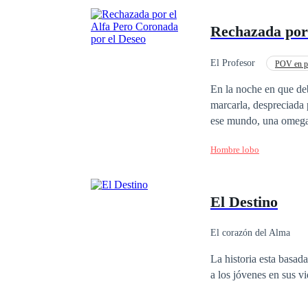
Rechazada por 
El Profesor
POV en p
Dominante
Reve
En la noche en que debía ser elegida, V
marcarla, despreciada 
ese mundo, una omega como ella no tení
común. Es antigua. Prohibida. Y peligrosa. Cuando Vale
Hombre lobo
Regresa para cobrar ca
empiezan a perder el c
manos. Hermanos se enfrentan. Padres traicionan a sus hijos. Enemigos se arrodillan. Porque esta vez, la
El Destino
omega no obedece. Fue rechazada por el Alfa… pero coronada por el deseo. Y nadie volverá a decidir quién
es ella.
El corazón del Alma
La historia esta basada en el amor verdadero ,el el
a los jóvenes en sus vi