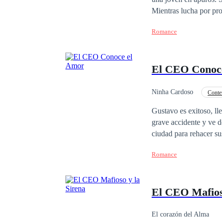
donde el deseo es un a
Mientras lucha por pro
salvo cerca del millo
Romance
Pamela de formas ines
El CEO Conoc
Ninha Cardoso
Conte
Malentendido
Re
Gustavo es exitoso, ll
grave accidente y ve d
ciudad para rehacer su
pequeño pueblo, lejos 
Romance
cuidar el pequeño nego
honesta y trabajadora
está acostumbrada al t
El CEO Mafios
obligaciones, gira en 
Pero son demasiado di
El corazón del Alma