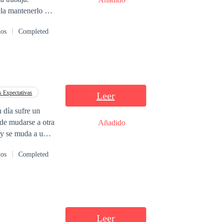
ela mantenerlo a
rá la vida de
dos
Completed
s Expectativas
Leer
 día sufre un
ide mudarse a otra
Añadido
d y se muda a un
hermanos menores y
dos
Completed
, correcta,
 y dominante,
mpre llena de
involucrándose.
lemas?
Leer