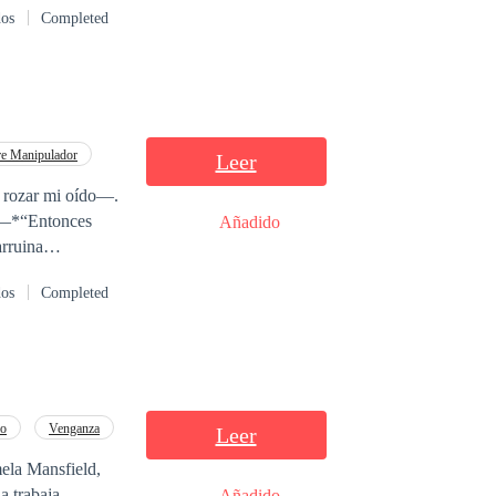
dos
Completed
e Manipulador
Leer
a rozar mi oído—.
Añadido
arruina
dos
Completed
aís— sería el
 desmoronarse.
do
Venganza
Leer
do? ¿O yo…
ela Mansfield,
a trabaja.
Añadido