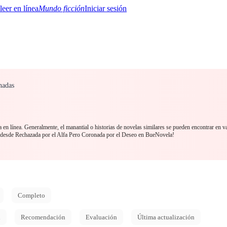
Mundo ficción
Iniciar sesión
nadas
BTQ+
YA/TEEN
Paranormal
Misterio/Thriller
Oriental
Juegos
Historia
MM
 en línea. Generalmente, el manantial o historias de novelas similares se pueden encontrar en v
 desde Rechazada por el Alfa Pero Coronada por el Deseo en BueNovela!
Completo
d
Recomendación
Evaluación
Última actualización