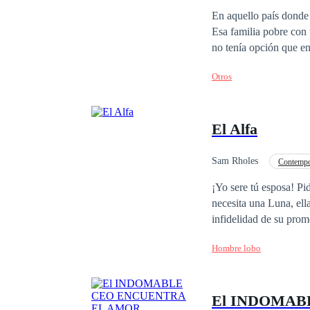
En aquello país donde l
Esa familia pobre con un hijo, donde el padre trabaja por un mafioso, el más peligroso de la ciudad,dado que el
no tenía opción que en
murió el hijo del mafi
Otros
corazón mató al pobre 
mafioso y el CEO de la
desesperadamente de at
El Alfa
Sirena; Esa Sirena que
el a su vez tratará de 
Sam Rholes
Contempo
Comedia
Luna
¡Yo sere tú esposa! P
necesita una Luna, ell
infidelidad de su prometido. Con esta decisión cambiarán su destino rotundamente. Un 
su amor.
Hombre lobo
El INDOMAB