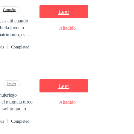
Comedia
Leer
, es ahí cuando
Añadido
matrimonio, es por
to al morir su
dos
Completed
trabaja de sol a
e un hombre
Pasión
Leer
mujeriego
Añadido
n swing que lo
taban, Rebeca
dos
Completed
o y cedio sin
e no creer en el