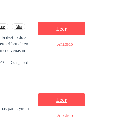
erte
Alfa
Leer
erdad brutal: en
Añadido
dos
Completed
on indigna
l poder cambia de
Leer
Añadido