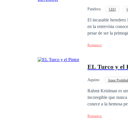
Pandora
CEO
El incasable heredero 
en la entrevista conoce a la hermos
pesar de ser la primog
eso que su hermanastra
Romance
madre de un infarto f
sol para cubrir los ga
arrogante y millonario
EL Turco y el 
Aquino
Amor Prohibi
Mujeriego
Rahmi Krislman es um 
incoregible que nunca ha e
conece a la hemosa per
vuelve loco. Inmediata
Romance
tampoco pude resistir l
oensa al intenso interlu