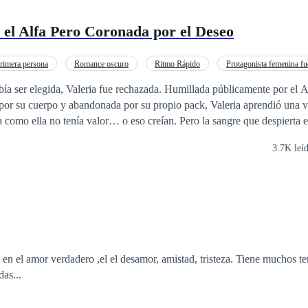
el Alfa Pero Coronada por el Deseo
rimera persona
Romance oscuro
Ritmo Rápido
Protagonista femenina fu
rse Harem
Venganza
Rechazo
aleria fue rechazada. Humillada públicamente por el Alfa destinado a
por su cuerpo y abandonada por su propio pack, Valeria aprendió una v
a valor… o eso creían. Pero la sangre que despierta en sus venas no es
ria regresa, ya no lo hace para suplicar aceptación.
3.7K leí
da desprecio, cada burla y cada golpe. Los mismos alfas que la llamar
ontrol. El deseo se convierte en obsesión. La jerarquía se quiebra. Y e
 desamor, amistad, tristeza. Tiene muchos temas para ayudar
das...