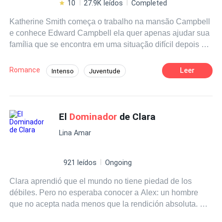
10
27.9K leídos
Completed
Katherine Smith começa o trabalho na mansão Campbell
e conhece Edward Campbell ela quer apenas ajudar sua
família que se encontra em uma situação difícil depois da
morte prematura do pai. Aluguel atrasado, dispensa vazia
e tambem ajudar sua Mãe a pagar a cirurgia e tem o
Romance
Leer
Intenso
Juventude
agiota para pagar todo mês uma quantia Edward quer
Amor Exclusivo
CEO
algo da deliciosa srta Smith e quer pagar para ela ser
totalmente dele e também ser o primeiro homem de sua
Desejo de Controle
Boa Menina
vida Katherine frequenta a igreja pentescostal com Mãe e
El
Dominador
de Clara
Diferença de Idade
Amor Proibido
irmãos e tudo que o senhor Campbell oferece vai contra
Amor à Primeira Vista
Lina Amar
todos seus princípios que aprendeu desde de pequena,
mas o desejo que sente por ele à faz vacilar tentada a
aceitar sua proposta de ajudar sua família a sair do
921 leídos
Ongoing
buraco. _ Te fiz algo srta Smith _ Não sr Campbell. Ele
Clara aprendió que el mundo no tiene piedad de los
tem medo de perder o emprego e também perder se na
débiles. Pero no esperaba conocer a Alex: un hombre
vida e nos braços do
Dominador
Vera Lu Silva
que no acepta nada menos que la rendición absoluta. Él
es el dueño de un imperio durante el día y el maestro de