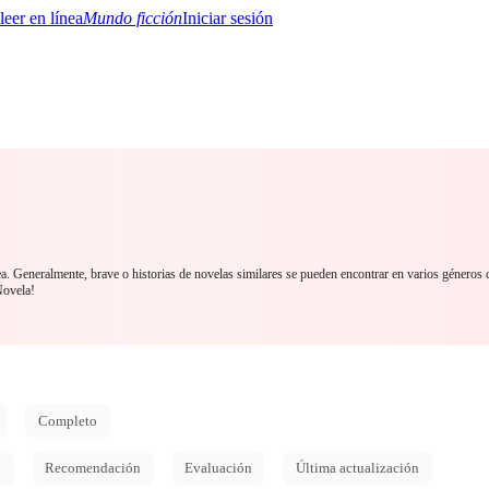
Mundo ficción
Iniciar sesión
BTQ+
YA/TEEN
Paranormal
Misterio/Thriller
Oriental
Juegos
Historia
MM
ea. Generalmente, brave o historias de novelas similares se pueden encontrar en varios géneros 
Novela!
Completo
d
Recomendación
Evaluación
Última actualización