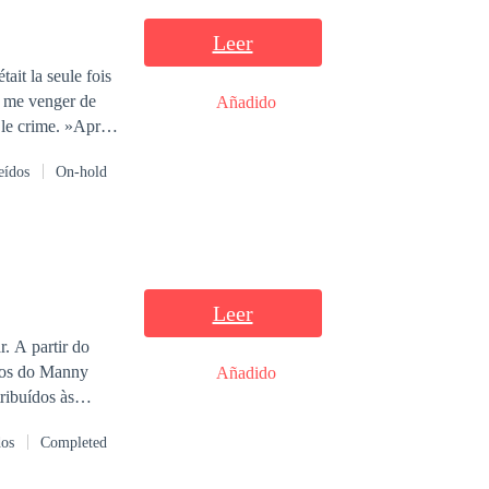
Leer
ait la seule fois
r me venger de
Añadido
r le crime. »Après
r.Annabelle,
eídos
On-hold
 de malchances
s la hait
Leer
mãos do Manny
Añadido
ribuídos às
 James, depois de
dos
Completed
 transformar em um
 sua esposa.