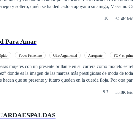
eriego y soltero, quién se ha dedicado a apoyar a su amigo, Massimo Ca
tas dos almas se conocerán y sabrán que se pertenecen irremediablemen
10
62.4K leí
á al día siguiente. ¿Llegarán a tener una segunda oportunidad?
ad Para Amar
ápido
Poder Femenino
Giro Argumental
Arrogante
POV en prime
 al Amor
Universo Alterno
Despiadado
esas mujeres con un presente brillante en su carrera como modelo estrel
ez” donde es la imagen de las marcas más prestigiosas de moda de tod
es hacen que su presente y futuro queden en la cuerda floja. Por otra pa
mermann se ve afectado por varios escándalos que debe agradecerle a s
9.7
33.8K leí
 hace que la mayoría de las marcas que representa duden en seguir con
os para no echar a perder su presente y futuro es que el dueño de la a
los y así intentar recuperar su imagen. Una conversación entre Asia y Aksel
GUARDAESPALDAS
 ambos descubren que son exactamente la solución que el otro necesita
de hundirse, pero ¿Qué sucede cuando todo esto va un poco más allá y 
etos que lo complica todo? ¿Y si ese acuerdo es la oportunidad para amar