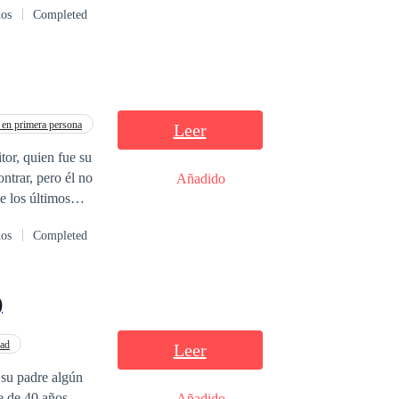
dos
Completed
o amarla.
en primera persona
Leer
tor, quien fue su
Añadido
dos
Completed
cual escribe y
)
ight ©
dad
Leer
 su padre algún
re de 40 años
Añadido