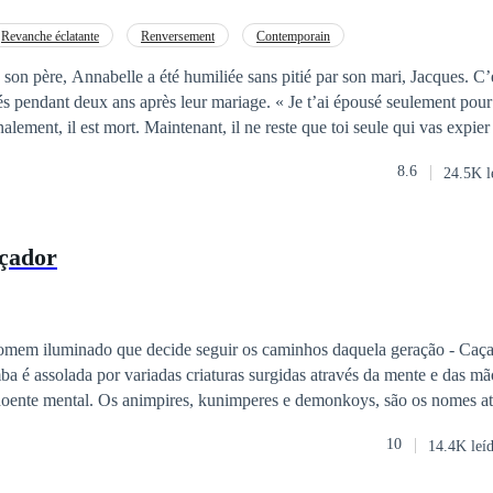
Revanche éclatante
Renversement
Contemporain
 son père, Annabelle a été humiliée sans pitié par son mari, Jacques. C’ét
rés pendant deux ans après leur mariage. « Je t’ai épousé seulement pou
alement, il est mort. Maintenant, il ne reste que toi seule qui vas expie
s a pourtant annoncé pompeusement le lendemain qu’il allait se remarie
8.6
24.5K l
assée de la maison, devenant ainsi une sans-le-sou.Ensuite, toutes sortes
entretien d'embauche très difficile et a failli être
....C’est juste à ce moment-là qu'Annabelle se rendit compte que Jacque
çador
 hait à mort ......
 os caminhos daquela geração - Caçar. A partir do
ba é assolada por variadas criaturas surgidas através da mente e das 
doente mental. Os animpires, kunimperes e demonkoys, são os nomes at
a sede pela vingança e a salvação da humanidade por parte do Ashlem.
10
14.4K leí
ento e caçadores a perderem a guerra para as criaturas, decide então se
ivação que o leva a decidir caçar é a morte, a morte dos seus pais e da