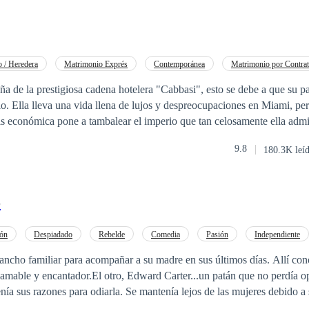
 / Heredera
Matrimonio Exprés
Contemporánea
Matrimonio por Contra
Comedia
Poder Femenino
a de la prestigiosa cadena hotelera "Cabbasi", esto se debe a que su pad
o. Ella lleva una vida llena de lujos y despreocupaciones en Miami, pe
 económica pone a tambalear el imperio que tan celosamente ella administra. 
la que se encuentra la empresa y la necesidad de una inyección de capital
9.8
180.3K leí
una herencia que hasta ese momento Kaie había ignorado por completo, 
Lo que ella ignora, son las exigencias que impuso su abuelo para cobra
o
 tener un hijo en un plazo de dos años. ¿Qué es lo que sucederá cuando una
 ni en el casamiento se encuentre con estas exigencias? ¿Podrá la urgencia por
¿Encontrara a su "victima" perfecta para que esto sea solo un
ión
Despiadado
Rebelde
Comedia
Pasión
Independiente
encontrar el verdadero amor para que sea un matrimonio "legitimo"? LA
Acción
 rancho familiar para acompañar a su madre en sus últimos días. Allí con
TAL O PARCIAL DE ESTE MATERIAL QUEDA PROHIBIDA.
ncantador.El otro, Edward Carter...un patán que no perdía oportunidad de
ESTA REGISTRADA EN SAFE CREATIVE . Copyright ©2007054669151
tenía sus razones para odiarla. Se mantenía lejos de las mujeres debido 
que pensó nunca sentiría de nuevo. Por eso humillarla parecía la forma i