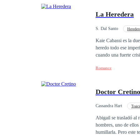
La Heredera
S. Dal Santo
Heredero
Millonario Instantáneo
Kaie Cabassi es la dueñ
heredo todo ese imperi
cuando una fuerte crisis
la actual situación en 
Romance
ve obligada a aceptar 
abuelo Dante Cabassi. 
herencia. Es solo cuando Kaie llega a la oficina del abogado de su abuelo que ella descubre que, para recibir
Doctor Cretin
ese dinero, ella deberá casarse y
mujer que no cree en el amor
este dinero cambiar la manera de pensar de Kaie? 
Cassandra Hart
Traic
contrato, o intentara 
Diferencia de Edad
Abigail se trasladó al
REPRODUCCIÓN TO
hombres, uno de ellos amable y e
humillarla. Pero este 
le hacía sentir cosas 