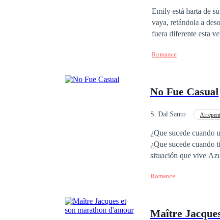
REPRODUCCIÓN TO
Emily está harta de s
vaya, retándola a deso
fuera diferente esta v
Romance
No Fue Casual
S. Dal Santo
Arrepen
Independiente
Co
¿Que sucede cuando una
¿Que sucede cuando tie
situación que vive Azu
sucede cuando en su nu
Romance
amor y con problemas p
cosas diferentes. ¿Lo conseguirá? LA REPRODUCCIÓN TOTA
QUEDA PROHIBIDA. L
Maître Jacque
2006014206313