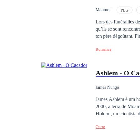
Moumou
PDG
Lors des funérailles de
qu’ils se sont rencont
ton père dégoûtant. Fin
l'avoir couché, Jacque
Romance
quant à elle, a été ch
s'en sont ensuivi et hantaient cette fille : elle a participé à un 
emprisonnée plus tard.
Ashlem - O Ca
jusqu'aux moelles, et la
James Nungo
James Ashlem é um homem iluminado que decide seguir
2000, a terra de Moam
Holdon, um cientista 
criaturas que mantêm 
Outro
crescer a ver o sofrim
- Caçador. A maior mot