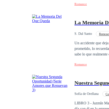
Romance
lejos.Cuando el peligr
La Memoria D
S. Dal Santo
Reencue
Romance oscuro
Un accidente que deja 
prometido, lo recuerda todo, pero cree que e
sabe lo que realmente ocurrió? ¿Qué sucederá cuando él se enteré que ella no
cinco años antes del accidente? ¿Qué pasará cuando él, el famoso escritor Iker
Romance
su vida no recuerda quienes realmente
podrá recuperar la memoria? ¿Podrá ella volver a enamorarse de él? ¿O simplemente
del pasado? Un pasado 
Nuestra Segun
continua viviendo. LA REPRODUCCIÓN TOTAL O PARCIAL DE ESTE MATERIAL QUEDA
Sofía de Orellana
Co
Contemporánea
LIBRO 3 - Jazmín Mante
día con él en la empre