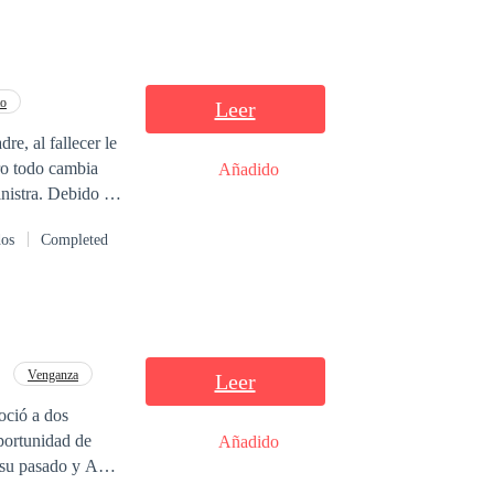
to
Leer
re, al fallecer le
ro todo cambia
Añadido
Debido a
 urgente, ella se
dos
Completed
la de su fallecido
r esta exuberante
Venganza
Leer
oció a dos
 LA HISTORIA
Añadido
a su pasado y Abi
deal de mantenerla