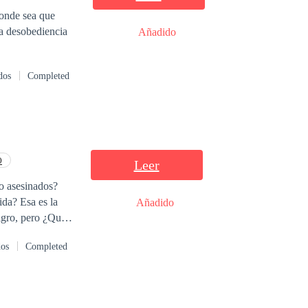
 LA HISTORIA
donde sea que
la desobediencia
Añadido
dos
Completed
O
Leer
do asesinados?
ida? Esa es la
Añadido
ligro, pero ¿Que
 no cree en el
dos
Completed
ra que vea las