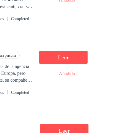
valcanti, con su
te, sin saber que
dos
Completed
ra persona
Leer
la de la agencia
a Europa, pero
Añadido
rte, su compañero
u exnovia Clara
dos
Completed
tando con él. La
gencia, Martín
 para que sus
comienzan a
? LA
Leer