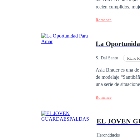
recién cumplidos, muj
imperio de la moda. Es
Romance
el destino los separar
La Oportunid
S. Dal Santo
Ritmo R
Rebelde
De Odio
Asia Brauer es una de 
de modelaje “Santibáñ
una serie de situacion
de trabajo, Aksel Zim
Romance
Dos Santos, los cuales
única esperanza de amb
Santibáñez, vuelva a confiar en el
EL JOVEN 
lo cambia todo cuando
carreras no terminen 
descubrir algunos secr
Herondducks