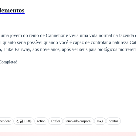
to surge a primeira academia de caçadores, fundada pelo Skitoyer - Caç
lementos
ruta James Ashlem para ser treinado como caçador. No passar dos ano
desaparece. Agora estão no ano 2030 e o Ashlem já tem a sua própria 
ers. Com o auxílio dos seus alunos Ashlem vai fazer de tudo para elim
o, primeiro tem que se conhecer e se descobrir por completo, pois o qu
 uma jovem do reino de Cannehor e vivia uma vida normal na fazenda 
m simples Makoyer - Caçador do primeiro nível.
l quanto seria possível quando você é capaz de controlar a natureza.Ca
, Luke Fairway, aos nove anos, após ver seus pais biológicos morrere
r chocado todo o reino, essa lembrança e todo o resto de sua infância f
Completed
a nunca soube de onde viera. Tudo o que sabia sobre sua antiga vida e
ontrolar os quatro elementos. Durante oito anos, Catherine viveu pens
gia dentro de si, mas, ao ser convidada para competir pela mão do prínc
tava errada. O que era para ser apenas uma "competição estúpida", em 
de confusões e revelações. Em poucas semanas, Catherine se viu cercad
por algo que nem ela mesma entendia: seu passado. Seria possível que s
rigosas? Seria possível que a história de alguém tão jovem poderia gua
entendia a razão de tudo aquilo estar acontecendo, e só com o conheci
paz de derrotar todos que a ameaçavam. Não importava o quanto isso a 
pendent
싱글 아빠
action
shifter
templado corporal
mxg
doutor
 que acontecera há tantos anos."O passado pode ser assustador, minha q
 o futuro que você está prestes a enfrentar".