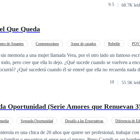
9.5
68.7K leí
o se cierne sobre Abi, Edward hará todo para mantenerla a salvo, inclus
el Que Queda
ntro de Amantes
Contemporánea
Amor de casados
Rebelde
POV 
Heredero / Heredera
Identidad oculta
Segunda Oportunidad
sin memoria a una mujer llamada Vera, por el otro lado un famoso escri
lla lo dejo. ¿Qué sucede cuando se vuelven a encontrar, pero él no
 recuerda nada de los últimos
 Dos Santos, sepa que el amor de
10
55.5K leí
 fueron los dos juntos? ¿Podrá volverla a enamorar? ¿Será que Vera
 quedará todo como parte
que para Vera no existe y que para Iker se convirtió en la razón por la 
da Oportunidad (Serie Amores que Renuevan 3
PROHIBIDA. LA HISTORIA ESTA REGISTRADA EN SAFE CREATIVE . Copyr
media
Segunda Oportunidad
Desafío a las Expectativas
Diferencia de E
Mujeriego
Drama
rola es una chica de 20 años que quiere ser profesional, trabajar con
sa familiar y encontrar el amor por sí misma. Piero Castelli es un homb