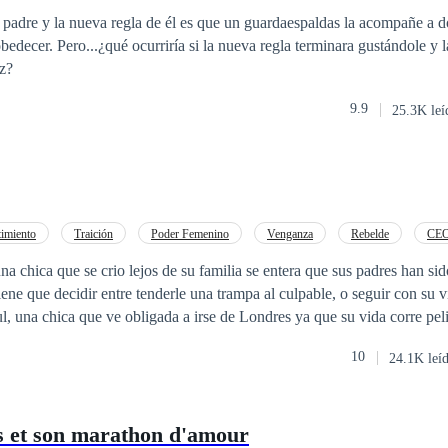
TAL O PARCIAL DE ESTE MATERIAL QUEDA PROHIBIDA.
u padre y la nueva regla de él es que un guardaespaldas la acompañe a 
ESTA REGISTRADA EN SAFE CREATIVE . Copyright © 2006014207242
bedecer. Pero...¿qué ocurriría si la nueva regla terminara gustándole y 
ez?
9.9
25.3K leí
timiento
Traición
Poder Femenino
Venganza
Rebelde
CE
ntemporánea
Pasión
 chica que se crio lejos de su familia se entera que sus padres han si
ne que decidir entre tenderle una trampa al culpable, o seguir con su v
l, una chica que ve obligada a irse de Londres ya que su vida corre pe
eva "familia" y en medio del caos aparece el amor? Ella una chica que
10
24.1K leí
or resolver; él, Santiago, un soñador enamorado de la vida que intenta
L O PARCIAL DE ESTE MATERIAL
A HISTORIA ESTA REGISTRADA EN SAFE CREATIVE . Copyright ©
s et son marathon d'amour