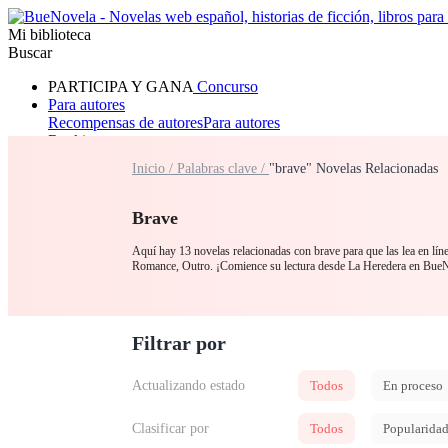
Mi biblioteca
Buscar
PARTICIPA Y GANA
Concurso
Para autores
Recompensas de autores
Para autores
Ranking
Navegar
Inicio /
Palabras clave /
"brave" Novelas Relacionadas
Novelas
Cuentos Cortos
Todos
Romance
Hombre lobo
Mafia
Sistema
Fantasía
Urbano
LG
Brave
Aquí hay 13 novelas relacionadas con brave para que las lea en lín
Romance, Outro. ¡Comience su lectura desde La Heredera en Bue
Filtrar por
Actualizando estado
Todos
En proceso
Clasificar por
Todos
Popularida