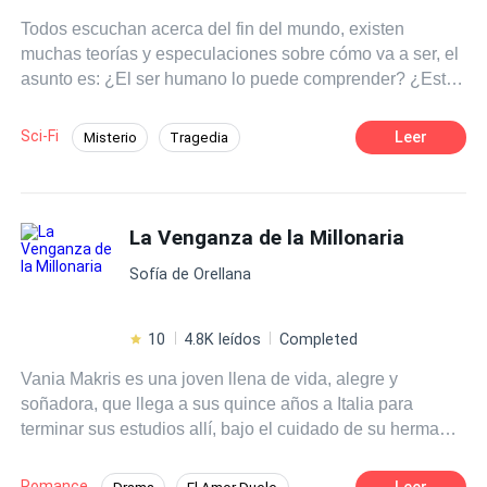
Todos escuchan acerca del fin del mundo, existen
muchas teorías y especulaciones sobre cómo va a ser, el
asunto es: ¿El ser humano lo puede comprender? ¿Está
capacitado para asimilar lo que viene? Jawara Malenfant,
ingeniero aeroespacial innovador, crea una nueva forma
Sci-Fi
Leer
Misterio
Tragedia
de que muchas más personas puedan conocer el espacio
Apocalipsis
Inteligente
exterior, pero no se imagina que va a necesitar de esa
creación suya para sobrevivir, tampoco se imaginará que
Independiente
sin importar cuanto nos esforcemos por detener una
La Venganza de la Millonaria
destrucción, sin importar cuantos avances tenga la
Sofía de Orellana
ciencia y la tecnología, ningún ser humano está
preparado para lo que vendrá. Historia completa, parte de
trilogía “Laberinto Estelar”
10
4.8K leídos
Completed
Vania Makris es una joven llena de vida, alegre y
soñadora, que llega a sus quince años a Italia para
terminar sus estudios allí, bajo el cuidado de su hermano
mayor. Cuatro años después, conoce a quien creyó sería
su príncipe azul, pero luego se transformaría en su peor
Romance
Leer