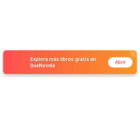
Explora más libros gratis en
Abrir
BueNovela
Hot Genres
Romance
Recursos
Hombre lobo