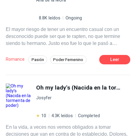
Todo por ser la Elegida a reina de Vraelon.
8.8K leídos
Ongoing
El mayor riesgo de tener un encuentro casual con un
desconocido puede ser que te rapten, no que termine
siendo tu hermano. Justo eso fue lo que le pasó a
Helena, quien una noche antes de salir de viaje para ir a
la casa de su padre a reclamar la herencia que este le
Romance
Leer
Pasión
Poder Femenino
dejó tuvo la noche mas exquisita de su vida con un
Matrimonio por Contrato
Venganza
completo desconocido, quien resultó ser el mayor de sus
hermanos y también su mas grande tentación durante el
CEO
Diferencia de Edad
año que deben permanecer bajo el mismo techo para
Oh my lady's (Nacida en la tormenta de poder)
Independiente
Romance oscuro
hacer cumplir una de las cláusulas del testamento de su
Arrogante
Josyfer
padre. Un amor tan pasional como prohibido será la
causa de problemas y desacuerdos en una familia tan
compleja como la vida misma.
10
4.3K leídos
Completed
En la vida, a veces nos vemos obligados a tomar
decisiones que van en contra de lo establecido. Dolores,