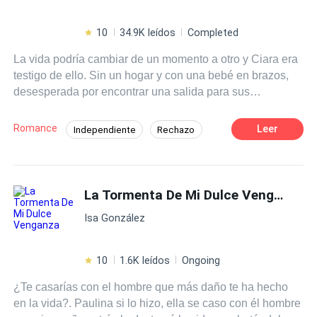
10
34.9K leídos
Completed
La vida podría cambiar de un momento a otro y Ciara era
testigo de ello. Sin un hogar y con una bebé en brazos,
desesperada por encontrar una salida para sus
problemas termina aceptando la ayuda de un completo
desconocido. La aparición de un hombre que comienza a
Romance
Leer
Independiente
Rechazo
mover su mundo, a despertar emociones que creía no
Traición
Aventurera
Comedia
volver a sentir pero con ese miedo intenso a que vuelvan
a jugar con ella la hacen dudar y a cuestionarse todo.
Profesor
Adolescente
¿Podrá Ciara superar sus traumas y darse otra
La Tormenta De Mi Dulce Venganza
Contemporánea
Diferencia de Edad
oportunidad? ¿Encontrará ella su arcoíris después de la
Isa González
tormenta? Entra y descúbrelo por ti mismo.
10
1.6K leídos
Ongoing
¿Te casarías con el hombre que más daño te ha hecho
en la vida?. Paulina si lo hizo, ella se caso con él hombre