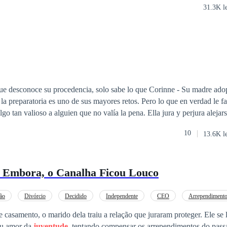
31.3K l
ue desconoce su procedencia, solo sabe lo que Corinne - Su madre adop
la preparatoria es uno de sus mayores retos. Pero lo que en verdad le fa
oso a alguien que no valía la pena. Ella jura y perjura alejarse de los
e los que comparten el mismo linaje “Finch". Porque no desea volver a ser
10
13.6K l
uándo uno de los Finch, no respeta la decisión de
destino? ¿Será que ella estará pagando algún mal de una vida pasada? Descubr
su vida... Un pequeño pueblo. Tres Finch. Y una sola Ashely.
i Embora, o Canalha Ficou Louco
.
ão
Divórcio
Decidido
Independente
CEO
Arrependiment
Enredo Acelerado
 casamento, o marido dela traiu a relação que juraram proteger. Ele se
eu amor da
juventude
, tentando compensar os arrependimentos do pass