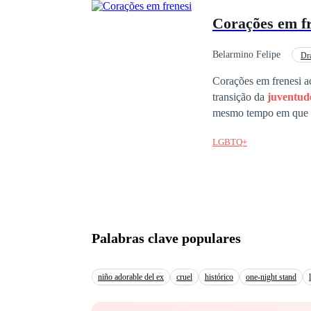
Corações em fr
Belarmino Felipe
Dr
Corações em frenesi a
transição da
juventud
mesmo tempo em que te
cigarros, e uma paixã
LGBTQ+
mudar para sempre os fatos daquela noite. Obs: a prese
gatilhos.
Palabras clave populares
niño adorable del ex
cruel
histórico
one-night stand