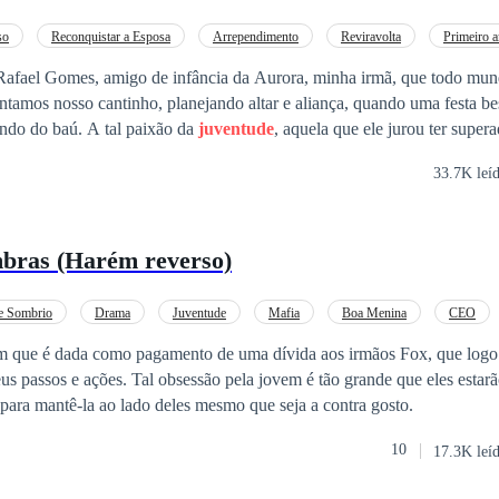
so
Reconquistar a Esposa
Arrependimento
Reviravolta
Primeiro 
Rafael Gomes, amigo de infância da Aurora, minha irmã, que todo mu
undo do baú. A tal paixão da
juventude
, aquela que ele jurou ter super
33.7K leí
ansei de ser trouxa. Quando minha irmã vinha com aquele papo de casam
na hora. Se vida nova ele queria, vida nova eu ia ter, mas do meu jeito.
bras (Harém reverso)
e Sombrio
Drama
Juventude
Mafia
Boa Menina
CEO
Harém Reverso
m que é dada como pagamento de uma dívida aos irmãos Fox, que logo
s passos e ações. Tal obsessão pela jovem é tão grande que eles estarã
 para mantê-la ao lado deles mesmo que seja a contra gosto.
10
17.3K leí