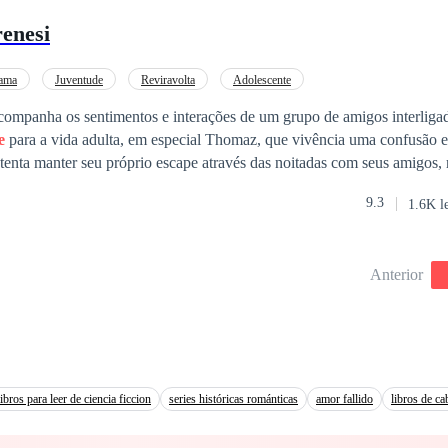
enesi
ama
Juventude
Reviravolta
Adolescente
companha os sentimentos e interações de um grupo de amigos interliga
e
para a vida adulta, em especial Thomaz, que vivência uma confusão 
nta manter seu próprio escape através das noitadas com seus amigos, r
o platônica pelo enigmático Pedro. Entretanto, Thomaz guarda um segr
9.3
1.6K l
nte narrativa pode conter elementos considerados
Anterior
libros para leer de ciencia ficcion
series históricas románticas
amor fallido
libros de ca