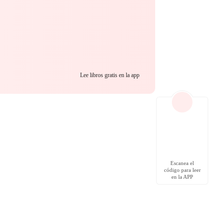
Lee libros gratis en la app
Escanea el
código para leer
en la APP