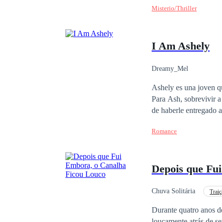
Misterio/Thriller
I Am Ashely
Dreamy_Mel
Ashely es una joven q
Para Ash, sobrevivir a 
de haberle entregado algo tan vali
hombres... Pero más que todo d
Romance
lastimada y menos por uno de esos idiota. ¿Que sucede c
Ashely? ¿Será cosa del 
conmigo lo que está por desencadenarse en 
Depois que Fu
¿Que puede salir mal?
Chuva Solitária
Traiç
Poder Feminino
Durante quatro anos de
loucamente atrás de s