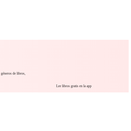
 Romance
Sci-Fi
Guerra
Otros
 géneros de libros,
Lee libros gratis en la app