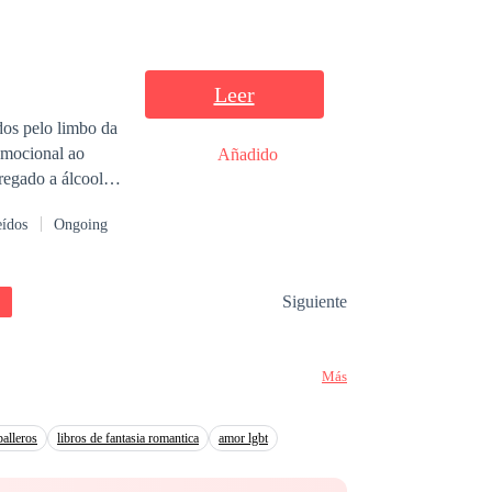
Leer
dos pelo limbo da
emocional ao
Añadido
egado a álcool,
edo que pode
eídos
Ongoing
Siguiente
Más
balleros
libros de fantasia romantica
amor lgbt