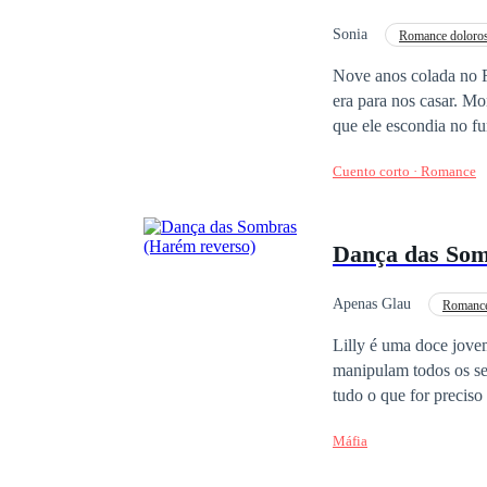
Silva
Sonia
Romance doloro
Nove anos colada no 
era para nos casar. Montamos nosso cantinho, planejando altar e aliança, quando uma festa besta escancarou o
que ele escondia no f
exterior. E eu, que achava ser a escolhida, descobri na lata que era só uma substituta nas palavras dele. Naquela
Cuento corto · Romance
noite, engoli seco. C
aceitei 
Dança das Som
Apenas Glau
Romanc
Diferença de Idade
Lilly é uma doce jove
manipulam todos os seu
tudo o que for preciso
Máfia