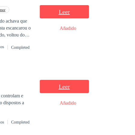
amor
Leer
ndo achava que
Añadido
ado, voltou do
dos
Completed
ento às cegas,
Leer
 controlam e
o dispostos a
Añadido
dos
Completed