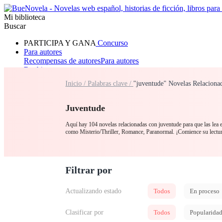
Mi biblioteca
Buscar
PARTICIPA Y GANA
Concurso
Para autores
Recompensas de autores
Para autores
Ranking
Navegar
Inicio /
Palabras clave /
"juventude" Novelas Relaciona
Novelas
Cuentos Cortos
Todos
Romance
Hombre lobo
Mafia
Sistema
Fantasía
Urbano
LG
Juventude
Aquí hay 104 novelas relacionadas con juventude para que las lea e
como Misterio/Thriller, Romance, Paranormal. ¡Comience su lectu
Filtrar por
Actualizando estado
Todos
En proceso
Clasificar por
Todos
Popularida