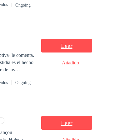
eídos
Ongoing
Leer
tiva- le comenta.
stidia es el hecho
Añadido
eídos
Ongoing
e
o
Leer
 lançou
ado. Helena
Añadido