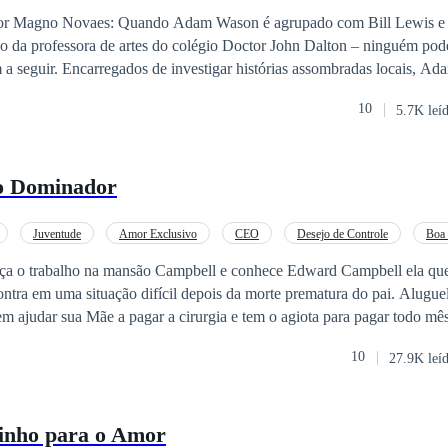
ra o gosto dele, mas a sobrinha do seu funcionário o cativa de uma man
n é agrupado com Bill Lewis e sua turma pelo
x fica obcecado por ela, mas a garota apesar de fascinada por ele, foge 
ão da professora de artes do colégio Doctor John Dalton – ninguém pode
 ele tão facilmente, Alex usa de todas as artimanhas possíveis para conse
m a seguir. Encarregados de investigar histórias assombradas locais, Ad
meio dessa batalha o seu coração fosse o primeiro a se render a menin
o, Bill, a explorar o cenário de um crime hediondo. No entanto, Bill, já
10
5.7K leí
uerido cão Pirulito, encontra-se à beira do abismo. Ele é atormentado p
irma ser Tommy-balão. Seriam essas visões simples alucinações ou alg
o Dominador
Juventude
Amor Exclusivo
CEO
Desejo de Controle
Boa
Amor Proibido
Amor à Primeira Vista
ça o trabalho na mansão Campbell e conhece Edward Campbell ela que
 em uma situação difícil depois da morte prematura do pai. Aluguel atrasado,
em ajudar sua Mãe a pagar a cirurgia e tem o agiota para pagar todo mê
ara ela ser totalmente dele e também ser o primeiro
10
27.9K leí
ncípios que aprendeu desde de pequena, mas o desejo que sente por ele à faz
posta de ajudar sua família a sair do buraco. _ Te fiz algo srta Smith _ Não sr
nho para o Amor