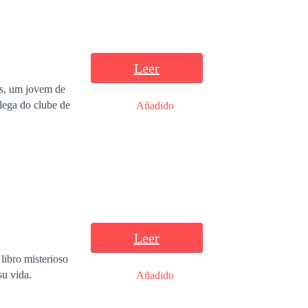
Leer
es, um jovem de
olega do clube de
Añadido
Leer
libro misterioso
su vida.
Añadido