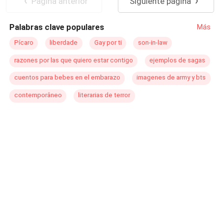
Pagina anterior
Siguiente página
mucho resentimiento y además lo ve como el causante
el perdón por todo el daño causado a la vida de su Mate,
Independiente
de todas sus desgracias.
Maray, o solo el destino decidirá su redención?
Palabras clave populares
Más
Pícaro
liberdade
Gay por ti
son-in-law
razones por las que quiero estar contigo
ejemplos de sagas
cuentos para bebes en el embarazo
imagenes de army y bts
contemporâneo
literarias de terror