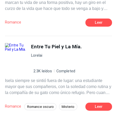
marcan tu vida de una forma positiva, hay un giro en el
curzo de la vida que hace que todo se venga a bajo y
tengas que luchar con el mismisimo Lucifer para que todo
vuelva a su cause. Esa es la historia de Alejandro y
Romance
Leer
Jennifer. Una historia de amor tan hermoso y al mismo
tiempo complicado ¿podrá el amor superar las pruebas?
Entre Tu Piel y La Mía.
Lorelai
2.3K leídos
Completed
Isela siempre se sintió fuera de lugar: una estudiante
mayor que sus compañeros, con la soledad como rutina y
la compañía de su gato como único refugio. Pero cuando
conoce a Damian, su profesor, todo se desmorona. Hay
algo en su mirada que desnuda su alma, un peligro
Romance
Leer
Romance oscuro
Misterio
disfrazado de calma que la atrae más de lo que debería.
Pasión
Chica buena
Identidad oculta
Lo que comienza con mensajes inocentes y encuentros