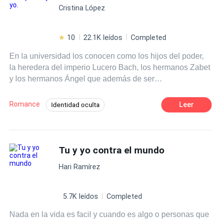
Cristina López
no se puede copiar.
10
22.1K leídos
Completed
En la universidad los conocen como los hijos del poder,
la heredera del imperio Lucero Bach, los hermanos Zabet
y los hermanos Ángel que además de ser
multimillonarios guardan un secreto, Neri Neizan el futuro
líder de la mafia Rusa y Tiago Anderson hijo de un capo
Romance
Leer
Identidad oculta
narco, se embarcan en una aventura de amor, celos,
Romance oscuro
Poder Femenino
confusión, traición y dolor para finalmente tratar de
encontrar la felicidad, antes de los 20. ¿podrán
Ritmo Rápido
Traición
Chico malo
conseguirlo? ¿el amor lo puede todo? ¿o todo es una
Tu y yo contra el mundo
Universo Alterno
Campus
Mafia
ilusión?
Hari Ramírez
5.7K leídos
Completed
Nada en la vida es facil y cuando es algo o personas que