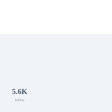
 Romance
Sci-Fi
Guerra
Otros
5.6K
leídos