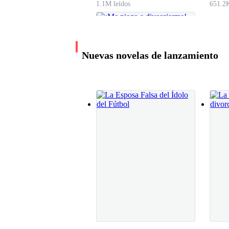
1.1M leídos
651.2K
Nosotras somo un grupo de tres amigas, no creo
Espero que su otra amiga sea tan guapa como ust
Nuevas novelas de lanzamiento
seminario que ustedes sean asignadas como nue
Finalmente, Ariana termino de organizar las esca
Ariana por fin llegas dijo en voz alta Rachel, v
¡Me niego a
divorciarme!
En ese mismo momento venia llegando a el gru
CeciQuate
832.1K leídos
Hola a todos, mi nombre es Ariana Jhonson – di