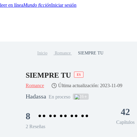
Mundo ficción
Iniciar sesión
Inicio
Romance
SIEMPRE TU
BTQ+
YA/TEEN
Paranormal
Misterio/Thriller
Oriental
Juegos
Historia
MM
SIEMPRE TU
ES
Romance
Última actualización: 2023-11-09
Hadassa
16
En proceso
42
8
Capítulos
2 Reseñas