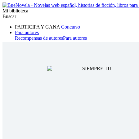
Mi biblioteca
Buscar
PARTICIPA Y GANA
Concurso
Para autores
Recompensas de autores
Para autores
Ranking
Navegar
Novelas
Cuentos Cortos
Todos
Romance
Hombre lobo
Mafia
Sistema
Fantasía
Urbano
LG