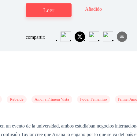
Añadido
Leer
compartir:
Rebelde
Amor a Primera Vista
Poder Femenino
Primer Amo
n un evento de la universidad, ambos estudiaban negocios internacion
a confusión Taylor cree que Ariana lo engaño por lo que se va del país