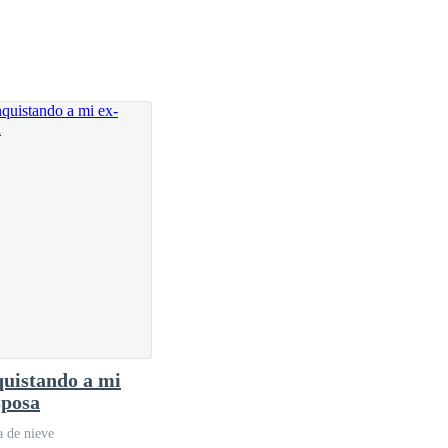
s nosotras.
uistando a mi
sposa
a de nieve