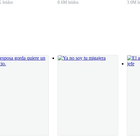
 leídos
8.6M leídos
3.0M l
 que nos asignen a su grupo, porque ustedes no son una delegación muy
edes. -Le dijo Richard a Abbie haciéndole un guiño con el ojo – Y conti
stras anfitrionas. Y no aceptamos un No como respuesta.
rapelas y bajo hasta la entrada para entregárselas a los chicos de la del
en para presentarte a nuestros amigos, vamos a ser sus anfitrionas.
po Taylor Smith
jo Ariana dirigiéndose al grupo