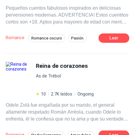
Pequeños cuentos fabulosos inspirados en deliciosas
perversiones modernas. ADVERTENCIA! Estos cuentitos
cortos son +18, Aptos para mayores de edad con mente
abierta.
Romance
Leer
Romance oscuro
Pasión
Amor y odio
CEO
Chica buena
Identidad oculta
Amor Prohibido
Reina de corazones
De Odio al Amor
Amor Secreto
As de Trébol
10
2.7K leídos
Ongoing
Odele Zolá fue engañada por su marido, el general
altamente respetado Román Arréola, cuando Odele lo
enfrenta, él le confiesa que no la ama y que su verdadero
amor es la teniente Sabina Lara, en medio de su
discusión, son atacados por miembros de la organización
Romance
Leer