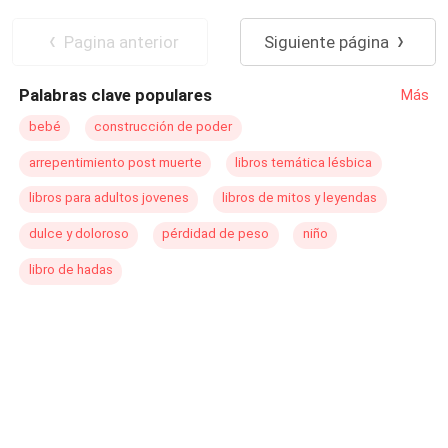
enamora de una mujer opuesta a él?
Deseo de Control
Divorcio
Amor Prohibido
Embarazo
Pagina anterior
Siguiente página
Palabras clave populares
Más
bebé
construcción de poder
arrepentimiento post muerte
libros temática lésbica
libros para adultos jovenes
libros de mitos y leyendas
dulce y doloroso
pérdidad de peso
niño
libro de hadas