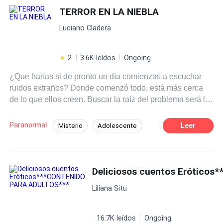
a sus alumnas, y mejores amigos que traicionan
TERROR EN LA NIEBLA
Diferencia de Edad
Amor Prohibido
lealtades con un solo roce. Cada historia rebosa lujuria
Relación en la Oficina
Luciano Cladera
cruda, culos expuestos, gemidos ahogados y orgasmos
que desafían todo lo correcto. Celos, traición, dominación
y placeres sucios que mojan el coño más rápido de lo
2
3.6K leídos
Ongoing
que la conciencia puede protestar. Todo está mal. Todo
¿Que harías si de pronto un día comienzas a escuchar
está deliciosamente prohibido. Y todo te hará correrte sin
ruidos extraños? Donde comenzó todo, está más cerca
piedad. ¿Te atreves a abrir estas páginas?
de lo que ellos creen. Buscar la raíz del problema será la
menor de sus preocupaciones!!!
Paranormal
Leer
Misterio
Adolescente
Segunda Oportunidad
Liliana Situ
16.7K leídos
Ongoing