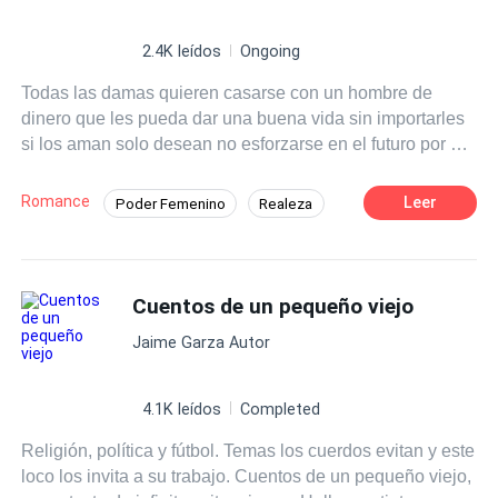
2.4K leídos
Ongoing
Todas las damas quieren casarse con un hombre de
dinero que les pueda dar una buena vida sin importarles
si los aman solo desean no esforzarse en el futuro por el
dinero, no piensan en poder salir adelante por su propios
medios aunque en esta sociedad tan machista es muy
Romance
Leer
Poder Femenino
Realeza
difícil ser una mujer independiente.
Inteligente
Cuentos de un pequeño viejo
Jaime Garza Autor
4.1K leídos
Completed
Religión, política y fútbol. Temas los cuerdos evitan y este
loco los invita a su trabajo. Cuentos de un pequeño viejo,