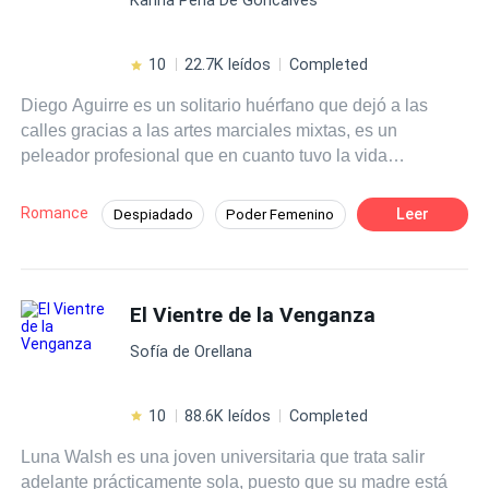
apuestos Larsson? Primera entrega de la saga chicas de
orfanato.
10
22.7K leídos
Completed
Diego Aguirre es un solitario huérfano que dejó a las
calles gracias a las artes marciales mixtas, es un
peleador profesional que en cuanto tuvo la vida
encaminada, con un buen trabajo y estabilidad como
gerente del gym del hotel Larsson Milán, lo arruinó al
Romance
Leer
Despiadado
Poder Femenino
meterse en problemas con un peligroso mafioso; el
Amor Prohibido
Rebelde
Mafia
enigmático Halcón, pensó que iba a morir al desafiarlo,
pero sobrevive y decide enmendar su vida. Rebeka
Contemporánea
Pasión
Larsson en una joven millonaria, hermosa y valiente que
El Vientre de la Venganza
ha sido desde siempre una tentación para él, sus
Sofía de Orellana
caminos no tendrían que haberse cruzado, no tenían que
ser más que compañeros de trabajo, pero el destino tenía
otros planes y son obligados a permanecer juntos
10
88.6K leídos
Completed
descubriendo lo que es el amor. Las apariencias no
Luna Walsh es una joven universitaria que trata salir
siempre nos dicen la verdad, no todo lo que brilla es oro,
adelante prácticamente sola, puesto que su madre está
no podemos juzgar a las personas sin conocerlas,