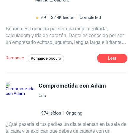
9.9
32.4K leídos
Completed
Brianna es conocida por ser una mujer centrada,
calculadora y fría de corazón. Dante es conocido por ser
un empresario exitoso juguetón, lengua larga e irritante.
Dos personas con nada en común unen sus vidas por
compromiso familiar. Un matrimonio de conveniencia que
Romance
Leer
Romance oscuro
les enseñará que el blanco y el también son colores, y
Matrimonio por Contrato
que los colores necesitan también la sobriedad del
blanco y el .
Heredero / Heredera
Comprometida con Adam
Amor a Primera Vista
Comedia
Drama
CEO
Cris
974 leídos
Ongoing
¿Qué pasaría si tus padres un día te sientan en la sala de
tu casa y te explican que debes de casarte con un