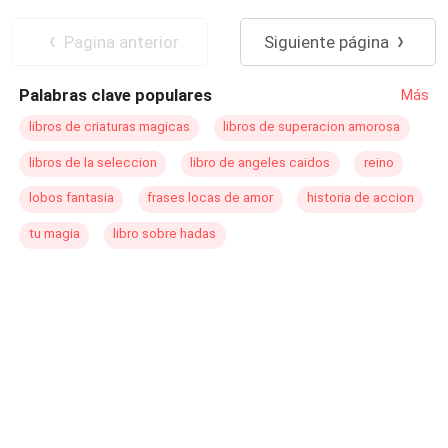
embargo es una humana.¿Qué crees que pasará con
Acción
Brujo / Mago
Amor dulce
estos personajes?
Venganza
Pagina anterior
Siguiente página
Palabras clave populares
Más
libros de criaturas magicas
libros de superacion amorosa
libros de la seleccion
libro de angeles caidos
reino
lobos fantasia
frases locas de amor
historia de accion
tu magia
libro sobre hadas