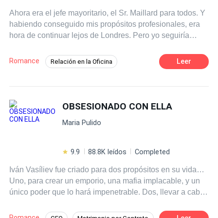
Ahora era el jefe mayoritario, el Sr. Maillard para todos. Y
habiendo conseguido mis propósitos profesionales, era
hora de continuar lejos de Londres. Pero yo seguiría
siendo el jefe, aunque me alejara a otro lugar más
soleado y cerca de mi hogar. Ahora, sentado en aquel
Romance
Leer
Relación en la Oficina
vuelo de camino a casa, pensaba en el camino que
Traición
Diferencia de Edad
Pasión
estaría dispuesto a seguir para sentirme algo más como
el Peter de siempre, esa versión de mí mismo que había
Poder Femenino
Romance oscuro
llegado a extrañar. - ¡Ups, lo siento! - fue lo primero que oí
OBSESIONADO CON ELLA
CEO
de sus labios al rozar mi mano por error. Inconsciente aún
Maria Pulido
de que aquel encuentro, aquella mujer, cambiaría mi
mundo, para siempre.
9.9
88.8K leídos
Completed
Iván Vasíliev fue criado para dos propósitos en su vida…
Uno, para crear un emporio, una mafia implacable, y un
único poder que lo hará impenetrable. Dos, llevar a cabo
una venganza, una por la que vive y respira y la que se
ha vuelto su único pensamiento en los largos años de
Romance
Leer