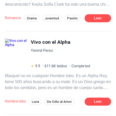
desconocido? Keyla Sofía Clark ha sido una buena chica
toda su vida, sus padres nunca han tenido que quejarse
por su comportamiento. Tras descubrir que tendría que
Romance
Leer
Drama
Juventud
Pasión
casarse con el guapísimo y enigmático Adam Hamilton
Chica buena
Heredero / Heredera
su vida da un giro totalmente inesperado.
Rebelde
Matrimonio por Contrato
Vivo con el Alpha
Primer Amor
Yerimil Perez
9.9
611.6K leídos
Completed
Maiquel no es cualquier Hombre lobo. Es un Alpha Rey,
tiene 500 años buscando a su mate. Es un Dios griego en
todo los sentidos, pero es un hombre de cuerpo santo.
Aún con 500 años buscando a su mate, se guarda para
ella.Ágata es una chica posesiva y celosa, tiene 23 años.
Hombre lobo
Leer
Luna
De Odio al Amor
Es huérfana y trabaja como camarera en un café. Ella se
Diferencia de Edad
Alfa
Drama
guarda para cuando encuentre a su verdadero amor; sin