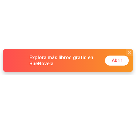
Explora más libros gratis en
Abrir
BueNovela
Hot Genres
Romance
Recursos
Hombre lobo