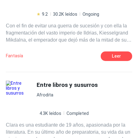
9.2
30.2K leídos
Ongoing
Con el fin de evitar una guerra de sucesión y con ella la
fragmentación del vasto imperio de Ildrias, Kiesselgrand
Mikdalna, el emperador que dejó más de la mitad de su
vida en la unificación del imperio, como última jugada
política lleva a cabo una purga real, arrebatándole la vida
Fantasía
Leer
a todo aquel que posea sangre noble o pueda disputarle
el poder a su descendencia. Más de veinte años han
pasado desde entonces, y los únicos dos sobrevivientes
del sangriento episodio son dos hermanos llamados
Entre libros y susurros
Saimale y Valiester Sancriel, los cuales viven
Afrodita
aprisionados y alejados del imperio en una isla, con el fin
de darles una tranquila y pacífica vida de erudición
alejada del poder, no obstante un día Saimale es citada a
4.3K leídos
Completed
la capital por su primo, el nuevo emperador, y poco
Clara es una estudiante de 19 años, apasionada por la
tiempo después Valiester también es citado. Su emoción
literatura. En su último año de preparatoria, su vida da un
de finalmente dejar la isla en la que creció, y conocer la