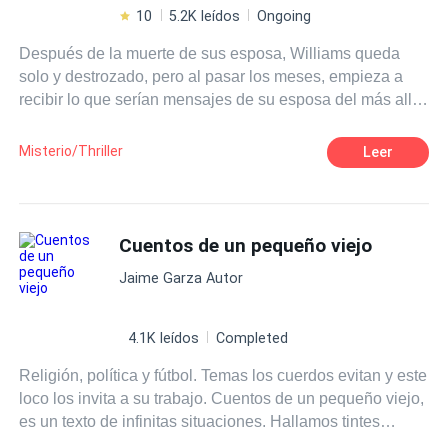
poco, y su sangre aún gotea de mis manos. Malditamente
una cálida lágrima recorre mi mejilla; suspiro, y analizo,
10
5.2K leídos
Ongoing
no permitiré que extrañas cazafortunas roben la herencia
que esta es otra maldita noche fría en la que lucho por
Después de la muerte de sus esposa, Williams queda
millonaria que nos dejó a mi padre y a mí. Todos quieren
entender mi vida. Victoria Montesinos.
solo y destrozado, pero al pasar los meses, empieza a
el puto dinero, pero no lo permitiré. ¿Nueva hermanastra?
recibir lo que serían mensajes de su esposa del más allá.
¿Nueva "mami"? Corran ahora que pueden, porque les
Una mariposa empieza aparecer y él decide descubrir el
juro que se arrepentirán de haberme conocido.
misterio.
Misterio/Thriller
Leer
Cuentos de un pequeño viejo
Jaime Garza Autor
4.1K leídos
Completed
Religión, política y fútbol. Temas los cuerdos evitan y este
loco los invita a su trabajo. Cuentos de un pequeño viejo,
es un texto de infinitas situaciones. Hallamos tintes
religiosos en De los 12 a los 30, pequeñas referencias