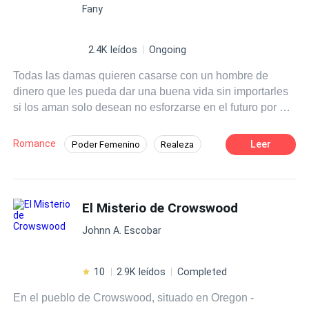
Fany
2.4K leídos
Ongoing
Todas las damas quieren casarse con un hombre de
dinero que les pueda dar una buena vida sin importarles
si los aman solo desean no esforzarse en el futuro por el
dinero, no piensan en poder salir adelante por su propios
medios aunque en esta sociedad tan machista es muy
Romance
Leer
Poder Femenino
Realeza
difícil ser una mujer independiente.
Inteligente
El Misterio de Crowswood
Johnn A. Escobar
10
2.9K leídos
Completed
En el pueblo de Crowswood, situado en Oregon -