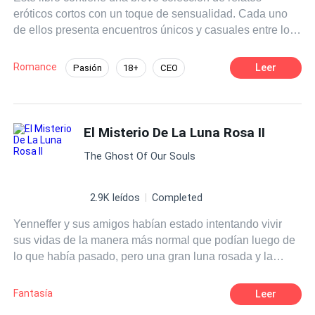
eróticos cortos con un toque de sensualidad. Cada uno
esas putas camisetas de tirantes y minifaldas que apenas
de ellos presenta encuentros únicos y casuales entre los
te tapan las nalgas cuando te agachas un poco. Ahora,
personajes despertando pasiones prohibidas. No es
jodidamente nos perteneces, para hacer contigo lo que
necesario leer alguna otra de mis novelas para entender
nos dé la puta gana. Mi coño estaba completamente
Romance
Leer
Pasión
18+
CEO
estos relatos. **Las historias aquí narradas son ficción y
abierto y brillando en el aire. —Mmmnnn, mira cómo
Heredero / Heredera
Multimillonario
producto de mi imaginación. La reproducción total o
tienes hinchados esos labios rosados. Te encanta que te
parcial de este material queda prohibida.
follen tus hermanastros, ¿verdad?
Diferencia de Edad
Infidelidad
El Misterio De La Luna Rosa II
Aventura de Una Noche
The Ghost Of Our Souls
2.9K leídos
Completed
Yenneffer y sus amigos habían estado intentando vivir
sus vidas de la manera más normal que podían luego de
lo que había pasado, pero una gran luna rosada y la
aparición de habitantes de otra dimensión, obligarían al
grupo a embarcarse en una nueva travesía.
Fantasía
Leer