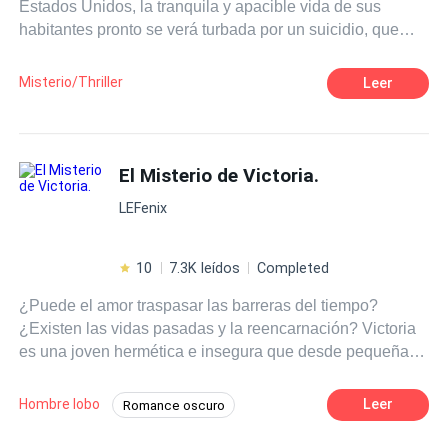
Estados Unidos, la tranquila y apacible vida de sus
habitantes pronto se verá turbada por un suicidio, que
dejará a descubierto dos crímenes horribles y junto con
ellos algo más perverso, antiguo y maligno, ligado a la
Misterio/Thriller
Leer
tormentosa historia local, un secreto que nunca debería
ser revelado.
El Misterio de Victoria.
LEFenix
10
7.3K leídos
Completed
¿Puede el amor traspasar las barreras del tiempo?
¿Existen las vidas pasadas y la reencarnación? Victoria
es una joven hermética e insegura que desde pequeña
tiene pesadillas vividas donde ve seres que ella describe
como "ángeles y demonios en forma de lobos"; sin
Hombre lobo
Leer
Romance oscuro
embargo, no solo ve a estas criaturas, también contempla
Adolescente
Licántropo
Drama
escenas de vidas pasadas, que le susurran la historia de