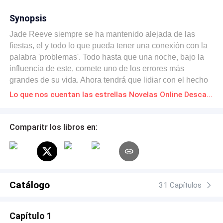
Synopsis
Jade Reeve siempre se ha mantenido alejada de las
fiestas, el y todo lo que pueda tener una conexión con la
palabra 'problemas'. Todo hasta que una noche, bajo la
influencia de este, comete uno de los errores más
grandes de su vida. Ahora tendrá que lidiar con el hecho
de haberle confesado todo lo que siente a su amor de la
Lo que nos cuentan las estrellas Novelas Online Descarga gratuita de PDF
infancia. ¿Jade siempre ha estado enamorada sola?
¿Acaso hay algo más?
Comparitr los libros en:
Catálogo
31 Capítulos
Capítulo 1