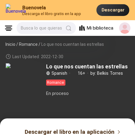
Buenovela
Descargar
Descarga el libro gratis en la app
Mi biblioteca
Busca lo que quieras
Inicio /
Romance
/
Lo que nos cuentan las estrellas
Last Updated: 2022-12-30
Lo que nos cuentan las estrellas
Spanish
·
16+
·
by: Belkis Torres
Romance
En proceso
Descargar el libro en la aplicación