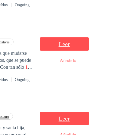
eídos
Ongoing
tativas
Leer
cos, que se puede
Añadido
crecer rodeada de mentiras, que te puedes enamorar de un extraño o que las leyendas existen. Con tan sólo
16
maginarte la vida
eídos
Ongoing
ne
chico acabaría
oscuro
Leer
 y santa hija,
ue no es suyo!
Añadido