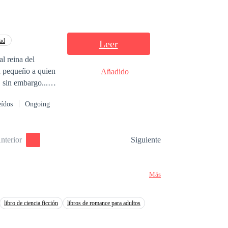
ad
Leer
l reina del
n pequeño a quien
Añadido
él era
eídos
Ongoing
s de rendirse.
ría a huir de la
nterior
Siguiente
rros*
Más
libro de ciencia ficción
libros de romance para adultos