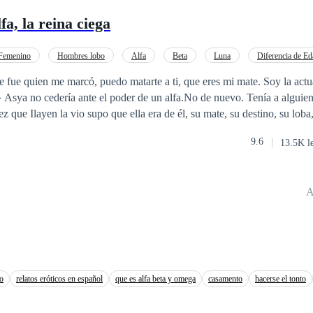
fa, la reina ciega
Femenino
Hombres lobo
Alfa
Beta
Luna
Diferencia de Ed
e fue quien me marcó, puedo matarte a ti, que eres mi mate. Soy la actua
» Asya no cedería ante el poder de un alfa.No de nuevo. Tenía a alguie
con su padre, el actual alfa, y entrando al harén como la cuarta reina, y 
9.6
13.5K l
rro de
16
años que aún no se había manifestado. Mas no tenía intencione
ría de vuelta. Solo no se esperó una traición por parte de ella que lo lleva
A
ía la amaba. Novela de una de las manadas del mundo de *Eres la Madre de mis cacho
to
relatos eróticos en español
que es alfa beta y omega
casamento
hacerse el tonto