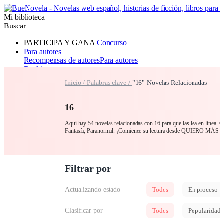
Mi biblioteca
Buscar
PARTICIPA Y GANA
Concurso
Para autores
Recompensas de autores
Para autores
Ranking
Navegar
Inicio /
Palabras clave /
"16" Novelas Relacionadas
Novelas
Cuentos Cortos
Todos
Romance
Hombre lobo
Mafia
Sistema
Fantasía
Urbano
LG
16
Aquí hay 54 novelas relacionadas con 16 para que las lea en línea.
Fantasía, Paranormal. ¡Comience su lectura desde QUIERO MÁS
Filtrar por
Actualizando estado
Todos
En proceso
Clasificar por
Todos
Popularida