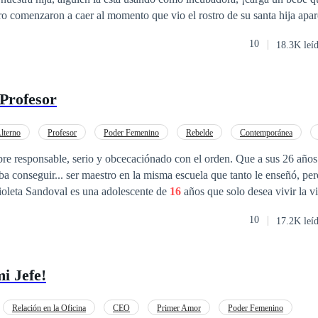
o comenzaron a caer al momento que vio el rostro de su santa hija apar
sto por ser cautiva por voluntad propia, por querer dedicar su vida a Dio
10
18.3K leí
cubierto de dolor y tristeza, mientras la furia crecía en los corazones d
. Eran las
16
horas en Sicilia Italia, el sol brillaba en lo alto del cielo,
ras, y los Santoro juraron que nadie volvería a ver la luz hasta que l
 Profesor
 a sonreír.
lterno
Profesor
Poder Femenino
Rebelde
Contemporánea
a
Desafío a las Expectativas
re responsable, serio y obcecaciónado con el orden. Que a sus 26 años 
ba conseguir... ser maestro en la misma escuela que tanto le enseñó, per
Violeta Sandoval es una adolescente de
16
años que solo desea vivir la vi
e, testaruda, enérgica y caprichosa... Un desastre que puede volver loco
10
17.2K leí
no toma en cuenta. Él por los traumas que este le causó en su juventud
ras. Pero ¿Que pasara cuando los caminos de personas totalmente opuest
á Jared domar a la fiera que tiene por alumna? ¿O será Violeta quien de
i Jefe!
de?
Relación en la Oficina
CEO
Primer Amor
Poder Femenino