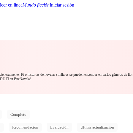
Mundo ficción
Iniciar sesión
BTQ+
YA/TEEN
Paranormal
Misterio/Thriller
Oriental
Juegos
Historia
MM
 Generalmente, 16 o historias de novelas similares se pueden encontrar en varios géneros de l
 DE TI en BueNovela!
Completo
d
Recomendación
Evaluación
Última actualización