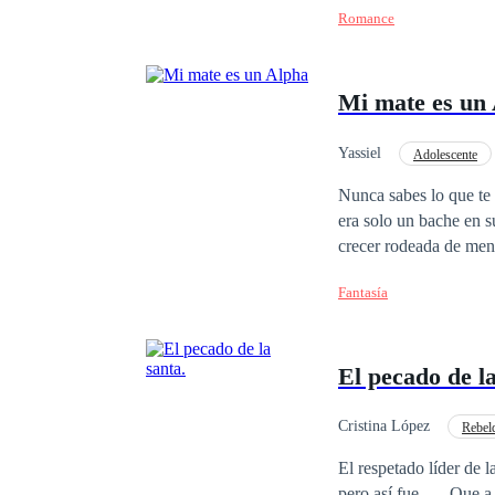
Romance
su hermano, su único hermano. Pero llegará alguien a sacar las verdades a flo
Mi mate es un
Yassiel
Adolescente
Primer Amor
Uni
Nunca sabes lo que te depara 
era solo un bache en s
años, su mundo comien
Fantasía
sin eso, porque forma parte de ti. En su primer día en el instituto nuevo c
todos, el más respetado
amenazado...sin saber
El pecado de la
convirtiéndose en lo m
Cristina López
Rebel
Contemporánea
El respetado líder de 
pero así fue. — Que a 