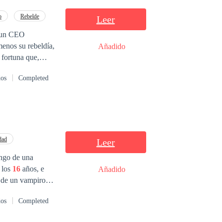
o
Rebelde
Leer
perdieron o si el
, un CEO
enos su rebeldía,
Añadido
uz, ¿será demasiado tarde para ellos? Registro
16
/10/2024
 fortuna que,
 fortalecerse la
xpresa y por
dos
Completed
 de autor y será
dad
Leer
engo de una
a los
16
años, e
Añadido
a de un vampiro,
os hace mucho
dos
Completed