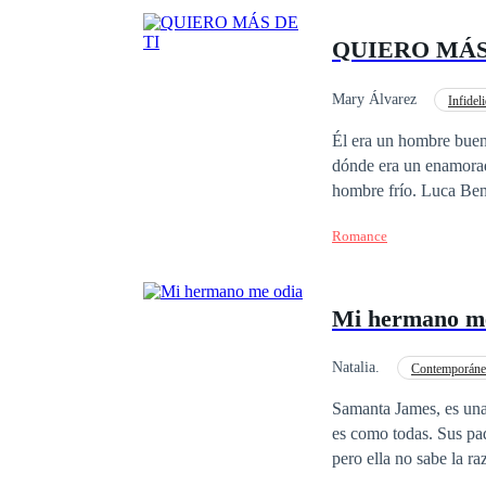
QUIERO MÁS
Mary Álvarez
Infidel
POV en tercera persona
Él era un hombre buen
dónde era un enamorad
hombre frí
16
años, tenía muchas 
Romance
cirugía estética, aunq
daban las mujeres, claro que n
conoce a April Gates, 
Mi hermano m
perspectiva de él mis
Natalia.
Contemporáne
Acción
Samanta James, es un
es como todas. Sus padres murieron cuando Samanta tenía 7 años y desde entonces que su hermano la odia,
pero ella no sabe la r
menos saben que es la pequeña ner