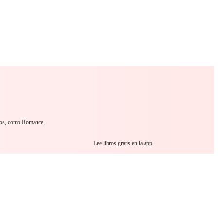
 Romance
Sci-Fi
Guerra
Otros
ibros, como Romance,
Lee libros gratis en la app