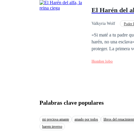
El Harén del al
Valkyria Wolf
Poder 
Primer Amor
«Si maté a tu padre qu
harén, no una esclava
proteger. La primera vez que Ilayen la vio supo que ella era de él, su mate, su destino, su loba, sin embargo...
ella se estaba casando 
Hombre lobo
simplemente un cacho
Ella era suya y la tend
manada y su padre. Pero él volvería y se vengaría. Y le haría sufrir de vuelta todo el dolor de vuelta, aun si
todav
Palabras clave populares
mi preciosa amante
amado por todos
libros del renacimien
harem inverso