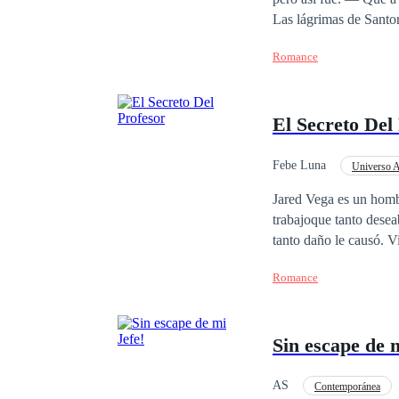
Las lágrimas de Santor
por 4 años no había vi
Romance
siempre brillo, estaba 
por supuesto, su padre
cubierto por las somb
El Secreto Del
LA SOMBRA, volviera
Febe Luna
Universo A
POV en primera person
Jared Vega es un homb
trabajoque tanto desea
tanto daño le causó. 
su juventud. Es rebeld
Romance
amor es algo que ningu
desea vivir con atadu
accidentalmente? ¿Podr
Sin escape de m
que su profesor escon
AS
Contemporánea