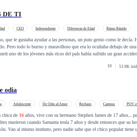
 DE TI
idad
CEO
Independiente
Diferencia de Edad
Ritmo Rápido
Secretario/a
Traición
Romance oscuro
o, que le gustaba ayudar a las personas, un puto genio como le decía.
o. Pero todo lo bueno y maravilloso que era lo ocultaba debajo de una
o. Luca Bennett uno de los jóvenes más ricos del país había sufrido un gran acci
marcas en su rostro, uno que odiaba ver en el espejo no se creía capaz 
10
53.8K leí
ue estuviera cansado de las humillaciones de las personas y de las mirad
o faltaba la que se acercara a él por puro interés. Pero todo cambia cuando
una joven hermosa, inteligente, pura e inocente que llega a cambiar su
e odia
mo.
a
Adolescente
De Odio al Amor
Rechazo
Campus
POV en
a chica de
16
años, vive con su hermano Stephen James de 17 años... pe
azón. Van al mismo instituto, pero nadie sabe que el chico popular tiene
d a la cual él le hace la vida imposible. Ella sufre con el odio y rechazo de