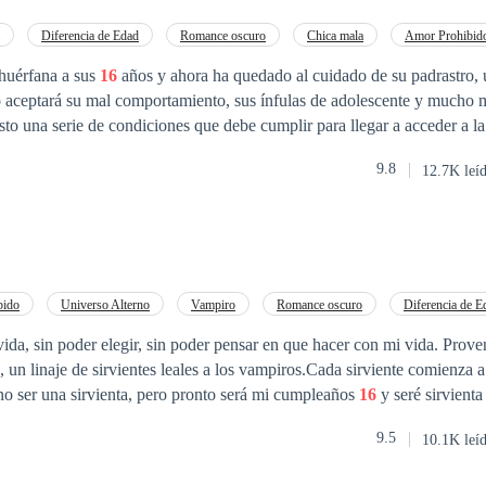
iempre vuelve, además aquel
 sus vidas para siempre. Atrapados entre la justicia, la culpa y un amor
Diferencia de Edad
Romance oscuro
Chica mala
Amor Prohibid
 Anthony y María Elena deberán decidir si es posible recuperar lo que 
huérfana a sus
16
años y ahora ha quedado al cuidado de su padrastro
 dejar atrás sus diferencias y sanar lo que una vez se
o aceptará su mal comportamiento, sus ínfulas de adolescente y mucho m
rompió? O, cuando la verdad finalmente salga a la l
sto una serie de condiciones que debe cumplir para llegar a acceder a la
 su madre, tiene derecho, a menos, eso sí, que entre los dos comience a
 este material, ya sea en formato físico o digital, sin la autorización e
9.8
12.7K leí
posible por el tabú y los prejuicios sociales.
quier uso no autorizado constituye una violación a las leyes de derechos
la ley.
bido
Universo Alterno
Vampiro
Romance oscuro
Diferencia de E
n primera persona
ida, sin poder elegir, sin poder pensar en que hacer con mi vida. Prov
, un linaje de sirvientes leales a los vampiros.Cada sirviente comienza 
o ser una sirvienta, pero pronto será mi cumpleaños
16
y seré sirvient
et alguien con un pasado oscuro que cree haber perdido los sentimient
9.5
10.1K leí
er su sirvienta, ¿escapara de su destino?