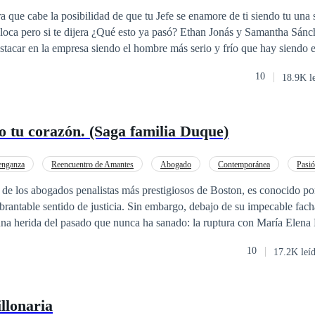
o
POV en primera persona
Secretario/a
ra que cabe la posibilidad de que tu Jefe se enamore de ti siendo tu una s
 dijera ¿Qué esto ya pasó? Ethan Jonás y Samantha Sánchez dos personas
estacar en la empresa siendo el hombre más serio y frío que hay siendo 
stá la alocada y sensible chica a la cual es la secretaria de él. Si son diferentes pero
10
18.9K l
para que Ethan Jonás quede flechado por ella al instante en la que su 
¿entonces el le dijo al instante en que la vio que se
 la verdad es que ¡No! Pero estamos aquí para ver como en el proceso
 tu corazón. (Saga familia Duque)
ás de que se hace un contrató
--------------------- PROHIBIDO LA COPIA Y LA
ADAPTACIÓN DE ESTA© Inició: 09/04/2019 Terminado: 3/3/2020 Re-subida: 12/4/2
enganza
Reencuentro de Amantes
Abogado
Contemporánea
Pasi
der Femenino
Segunda Oportunidad
e los abogados penalistas más prestigiosos de Boston, es conocido por
brantable sentido de justicia. Sin embargo, debajo de su impecable fach
a herida del pasado que nunca ha sanado: la ruptura con María Elena 
s abogadas de familia en Nueva York,
10
17.2K leí
bre la justicia y la lucha por los más vulnerables. Pero su éxito profesi
 el vacío que dejó la pérdida de Anthony, y un secreto que lleva guardad
llonaria
ue los separó. Viejas heridas se reabren, y el control que ambos creían t