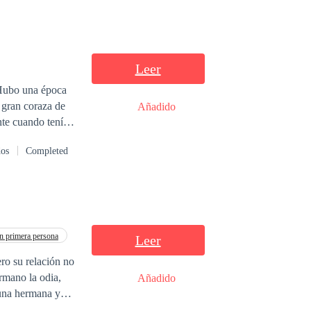
Leer
 Hubo una época
 gran coraza de
Añadido
dente cuando tenía
de hacer una
dos
Completed
as de asco que le
 mundo y la
 primera persona
Leer
ro su relación no
Añadido
 una hermana y