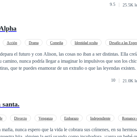
9.5
25.5K l
te, y también sacara los celos de
Stephen, y el amor de un chico rudo, que por años la quiso. ****************
 Alpha
Acción
Drama
Comedia
Identidad oculta
Desafío a las Expec
verso Alterno
el futuro y con Alison, las cosas no iban a ser distintas. Ella creía que mudarse
u camino, nunca podría llegar a imaginar lo impulsivos que son los chi
za a cambiar por completo. Es algo que asusta, pero luego no puedes i
10
21.0K l
onoce a Liam, el chico más temido por
. Alison, siendo fiel a sus principios, ayuda a un chico al que Liam tie
 que desde ese momento nada volvería a ser como antes, ese impulsivo 
 santa.
ás preciado que tendrá en la vida.
de
Divorcio
Venganza
Embarazo
Independiente
Romance 
Poder Femenino
CEO
la mafia, nunca espero que la vida le cobrara sus crímenes, en su hermosa
nuestra hija, alguien la está usando como incubadora, ¡carga un bebé q