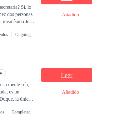
ecretaria? Si, lo
Añadido
el mismísimo Jefe,
eídos
Ongoing
padre le concede
 Samantha se va
021 Terminada:
ón
Leer
 su mente fría,
ada, es un
Añadido
Duque, la única
dos
Completed
onal no ha sido
o por años la
ener sobre sus