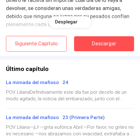
dinero le facilita sin importar cual día de lo vaya a
devolver, se consideran unas verdaderas amigas,
debido que ninguna se juzga por su pesados confían
Desplegar
plenamente cada una en la otra.
A Liliana le llegara una noticia devastadora. En donde
se verá en la obligación de resolverla de la forma
Siguiente Capítulo
Descargar
escabrosa, sin saber que la llevaría a ser la consentida
de un hombre oscuro prácticamente sin alma alguna.
Último capítulo
La mimada del mafioso 24
POV LilianaDefinitivamente este día fue por decirlo de un
modo agitado, la noticia del embarazado, junto con el
extraño sobre el cual no abriré por ahora, puso trémulo el
día. De instante guardare el sobre luego le diré a Dante, no
La mimada del mafioso 23 (Primera Parte)
le ocultare cosas, lo del embarazo lo abordare en esta
semana, pero primero debo cuestionarles unos puntos
POV Liliana—¡Li! —grita eufórica Abril.—Por favor, no grites no
sobre mi seguridad, entre que haremos en el futuro, cuyo
es necesario —nos abrazamos con vivacidad, extrañaba a
futuro no se sabe cómo se formara o lo veremos mientras