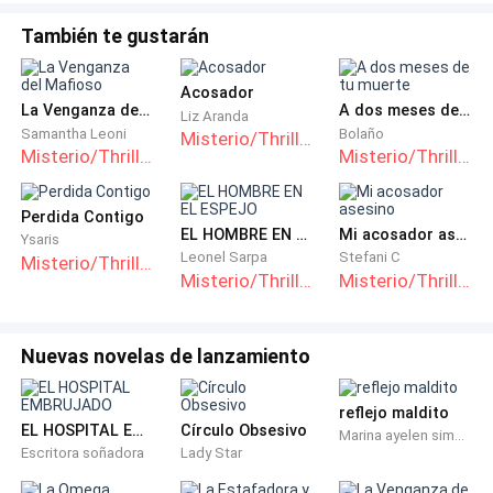
También te gustarán
Acosador
La Venganza del Mafioso
A dos meses de tu muerte
Liz Aranda
Samantha Leoni
Bolaño
Misterio/Thriller
Misterio/Thriller
Misterio/Thriller
Perdida Contigo
EL HOMBRE EN EL ESPEJO
Mi acosador asesino
Ysaris
Leonel Sarpa
Stefani C
Misterio/Thriller
Misterio/Thriller
Misterio/Thriller
Nuevas novelas de lanzamiento
reflejo maldito
EL HOSPITAL EMBRUJADO
Círculo Obsesivo
Marina ayelen simbron
Escritora soñadora
Lady Star