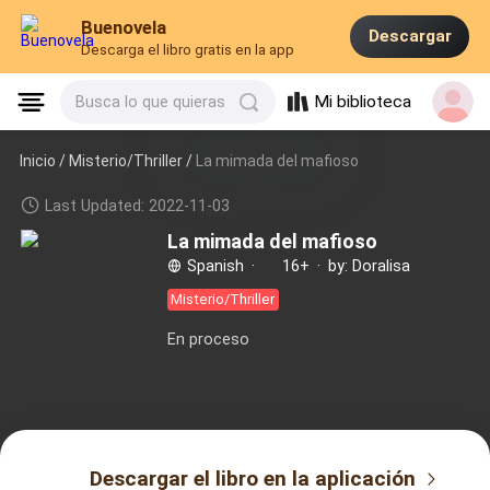
Buenovela
Descargar
Descarga el libro gratis en la app
Mi biblioteca
Busca lo que quieras
Inicio /
Misterio/Thriller
/
La mimada del mafioso
Last Updated: 2022-11-03
La mimada del mafioso
Spanish
·
16+
·
by: Doralisa
Misterio/Thriller
En proceso
Descargar el libro en la aplicación