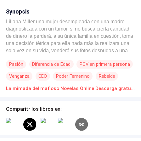
Synopsis
Liliana Miller una mujer desempleada con una madre
diagnosticada con un tumor, si no busca cierta cantidad
de dinero la perderá, a su única familia en cuestión, toma
una decisión tétrica para ella nada más la realizara una
sola vez en su vida, venderá sus fotos desnudas a una
página la cual pagara la exacta cantidad necesaria para
Pasión
Diferencia de Edad
POV en primera persona
salvar a su amada madre, pero ¿que sucede? cuando un
despiadado mafioso se queda cautivado, embelesado y
Venganza
CEO
Poder Femenino
Rebelde
obsesionado con encontrar el cuerpo más exótico que en
su vida hallan divisados sus ojos, no daría vuelta atrás
Independiente
Matrimonio por Contrato
La mimada del mafioso Novelas Online Descarga gratuita de PDF
hasta encontrar la diosa perteneciente de tal celestial
cuerpo.
Comparitr los libros en: