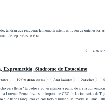
ndo, tendrán que recuperar la memoria mientras huyen de quienes los as
ratan de separarlos en ésta.
6
4.3K leí
ón, Exprometida, Síndrome de Estocolmo
 oscuro
POV en primera persona
Amor Exclusivo
Despiadado
H
Embarazo
Diferencia de Edad
ho para llegar? tu padre y yo ya estamos a punto de ir a la convención
lama Lorenzo Fernandez, es un importante CEO de las industrias de T
a que tiene Franquicias en casi todo el mundo. Mi madre se llama Esth
idas por la Elite de Nueva York, y yo Rebeca Fernandez, soy una espe