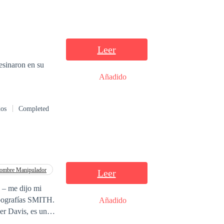
Leer
esinaron en su
Añadido
dos
Completed
ombre Manipulador
Leer
 – me dijo mi
opografías SMITH.
Añadido
er Davis, es una
cie de Emisario