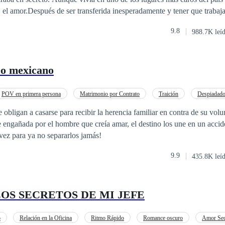
ba: el amor.Después de ser transferida inesperadamente y tener que traba
as, decidió salir con una amiga a un bar para distraerse. Allí conoció a 
9.8
988.7K leí
 aliento y aceleró su corazón. Tras una noche de ensoñadora conversaci
eyó haber encontrado al fin el amor nuevamente. Pero sus ilusiones se 
l galán de sus sueños no era otro que su insufrible y nuevo jefe.
eo mexicano
POV en primera persona
Matrimonio por Contrato
Traición
Despiadad
dentidad oculta
Matrimonio Exprés
ligan a casarse para recibir la herencia familiar en contra de su volu
engañada por el hombre que creía amar, el destino los une en un accid
vez para ya no separarlos jamás!
9.9
435.8K leí
ZOS SECRETOS DE MI JEFE
o
Relación en la Oficina
Ritmo Rápido
Romance oscuro
Amor Sec