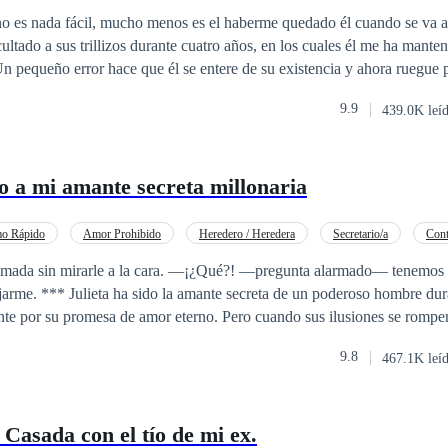
ltado a sus trillizos durante cuatro años, en los cuales él me ha mante
n pequeño error hace que él se entere de su existencia y ahora ruegue 
ra conseguir su objetivo. ¿Podré aceptar su propuesta después de todo
9.9
439.0K leí
l vez debería escapar con mis pequeños?
 a mi amante secreta millonaria
mo Rápido
Amor Prohibido
Heredero / Heredera
Secretario/a
Con
o
Amor Secreto
CEO
ada sin mirarle a la cara. —¡¿Qué?! —pregunta alarmado— tenemos 
so hombre durante años,
te por su promesa de amor eterno. Pero cuando sus ilusiones se rompen
a mujer, Julieta huye a Londres, buscando refugio en su familia. Oblig
9.8
467.1K leí
a un matrimonio arreglado con un duque enigmático y honorable. Sin e
n inesperado regreso amenaza con desenterrar secretos y pasiones que p
 Casada con el tío de mi ex.