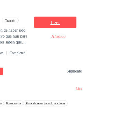
Traición
Leer
ón de haber sido
uvo que huir para
Añadido
res saben que
or lo cual
dos
Completed
trimonio forzado
Siguiente
ace reír y le
Más
so
libros negra
libros de amor juvenil para llorar