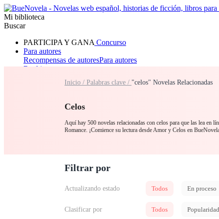
Mi biblioteca
Buscar
PARTICIPA Y GANA
Concurso
Para autores
Recompensas de autores
Para autores
Ranking
Navegar
Inicio /
Palabras clave /
"celos" Novelas Relacionadas
Novelas
Cuentos Cortos
Todos
Romance
Hombre lobo
Mafia
Sistema
Fantasía
Urbano
LG
Celos
Aquí hay 500 novelas relacionadas con celos para que las lea en lí
Romance. ¡Comience su lectura desde Amor y Celos en BueNovel
Filtrar por
Actualizando estado
Todos
En proceso
Clasificar por
Todos
Popularida