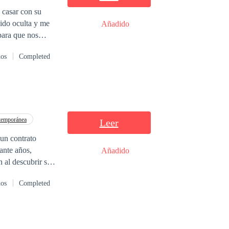
nido oculta y me
Añadido
para que nos
dos
Completed
temporánea
Leer
un contrato
Añadido
 al descubrir su
ada por las
dos
Completed
mbargo, su pasado
odrían cambiar su