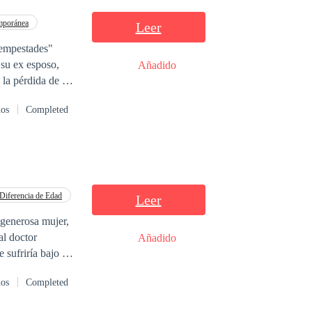
mporánea
Leer
su ex esposo,
Añadido
 la pérdida de su
rece una segunda
dos
Completed
seo
nzó. Aunque su
s errores del
se convierte en su
su familia ha
Diferencia de Edad
Leer
 generosa mujer,
de amor perdido y
Añadido
r una nueva
 sufriría bajo ese
ente pasional y
dos
Completed
e lujuria, amor y
amor que tanto