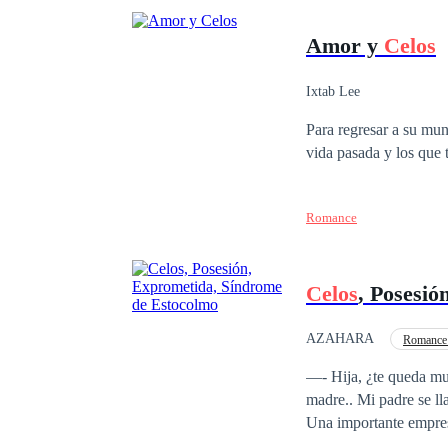
Amor y
Celos
Ixtab Lee
Para regresar a su mu
vida pasada y los que t
Romance
Celos
, Posesi
AZAHARA
Romance
Celoso
Erótico
—- Hija, ¿te queda muc
madre.. Mi padre se l
Una importante empres
de las damas más quer