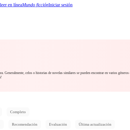
Mundo ficción
Iniciar sesión
BTQ+
YA/TEEN
Paranormal
Misterio/Thriller
Oriental
Juegos
Historia
MM
nea. Generalmente, celos o historias de novelas similares se pueden encontrar en varios géneros
a!
Completo
d
Recomendación
Evaluación
Última actualización