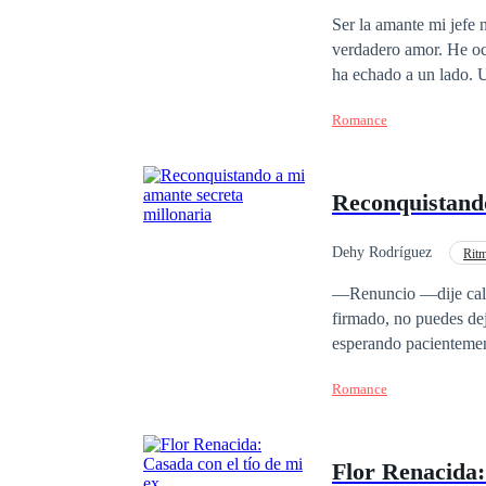
CEO
Comedia
Ser la amante mi jefe no es nada fácil, mucho menos es el haberme quedado él cuando se va a casar con su
verdadero amor. He ocu
ha echado a un lado. U
casemos. No le importa amenazarme pa
Romance
lo que ha pasado o ta
Reconquistando
Dehy Rodríguez
Rit
Matrimonio por Contrat
—Renuncio —dije calm
firmado, no puedes dejarme. *** Julieta ha sido la amante secreta de un podero
esperando pacientemen
inminente boda con otr
Romance
circunstancias, acept
no la deja en paz, y u
vida para siempre.
Flor Renacida: