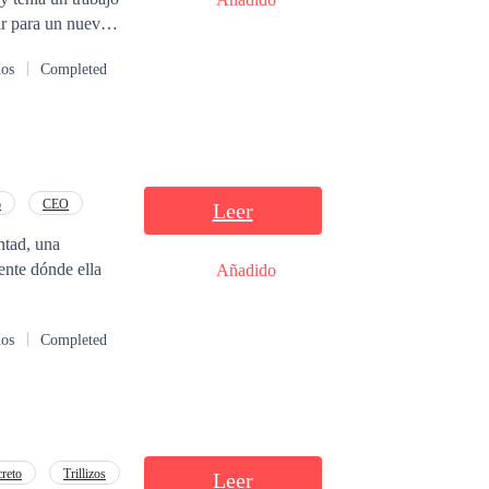
jar para un nuevo
un apuesto
dos
Completed
ón y algunas
vinieron abajo
o
CEO
Leer
ntad, una
ente dónde ella
Añadido
dos
Completed
reto
Trillizos
Leer