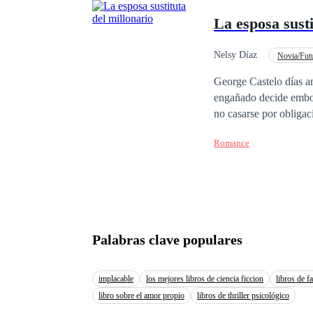
anhela.
La esposa susti
Nelsy Díaz
Novia/Fut
Heredero / Heredera
George Castelo días an
engañado decide embor
no casarse por obliga
deben resolver sus vida
Romance
deciden embarcarse en un trato. Fingir que ambos están enamorados frente
beneficios. Ninguno s
y en lugar de alejarse crean un vinculo q
hace sentir
celos
de tod
gusta como replantea sus creencias
matrimonio o solo cre
Palabras clave populares
implacable
los mejores libros de ciencia ficcion
libros de f
libro sobre el amor propio
libros de thriller psicológico