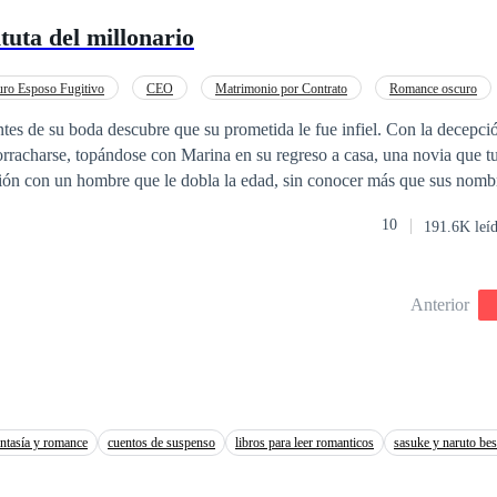
tuta del millonario
uro Esposo Fugitivo
CEO
Matrimonio por Contrato
Romance oscuro
POV en primera persona
Contemporánea
Rebelde
tes de su boda descubre que su prometida le fue infiel. Con la decepci
racharse, topándose con Marina en su regreso a casa, una novia que t
ción con un hombre que le dobla la edad, sin conocer más que sus nomb
s, uno por lograr su herencia y ella para que no la obliguen a casarse, p
10
191.6K leí
 a todos y casarse para obtener
abe lo que está desencadenando hasta que tienen que convivir en un ma
ue no esperaban. El descubre en ella a una mujer atrayente, que lo
Anterior
os los que se acercan. Ella ve en George a un hombre protector que la h
 que todos los hombres son iguales. ¿Podrán resolver sus vidas solo con un
arán dilemas mucho más grandes al casarse?
antasía y romance
cuentos de suspenso
libros para leer romanticos
sasuke y naruto be