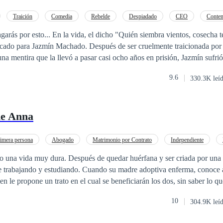
Traición
Comedia
Rebelde
Despiadado
CEO
Conte
Divorcio
 "Quién siembra vientos, cosecha tempestades"
icado para Jazmín Machado. Después de ser cruelmente traicionada por 
una mentira que la llevó a pasar casi ocho años en prisión, Jazmín sufrió
de aquellas paredes. Sin embargo, un giro inesperado del destino le of
9.6
330.3K leí
ierta un año antes, en una época donde aún puede cambiar su destino. Con el de
de los acontecimientos, Jazmín regresa a la mansión donde todo come
ena, la traición la ha transformado, y ahora está decidida a no repetir lo
de Anna
a familia, que lo incrimina en el crimen. En medio de este caos, Jazmín 
dos por circunstancias adversas, ambos descubren secretos oscuros que 
imera persona
Abogado
Matrimonio por Contrato
Independiente
ece,
oránea
Poder Femenino
Rebelde
o una vida muy dura. Después de quedar huérfana y ser criada por una
es familiares y generando un torbellino de emociones. En esta historia 
do. Cuando su madre adoptiva enferma, conoce al doctor
chará por la justicia que le fue negada, y en el proceso, podría encontra
 le propone un trato en el cual se beneficiarán los dos, sin saber lo que
eescribir su destino y encontrar la redención que
io, irrumpirá en su vida Alonso Ponce de León un hombre extremadam
10
304.9K leí
a manera de captar la atención de la joven arrastrándola una vorágine d
así. Prohibida su
llí Anna, deberá pasar enormes vicisitudes, para lograr la felicidad y el 
ada.