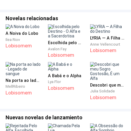
desesperação e angústia dilacerantes. A maldição se
agarrou a eles como uma sombra sufocante.
Novelas relacionadas
Ao retornar para casa, encontrou sua irmã sorrindo
A Noiva do Lobo
feliz. Consumida pela inveja e ódio, Thalía não
LYRIA — A Filha do Destino
Ilea Riov
Escolhida pelo Destino - O Alfa e a Sacerdotisa
Anne Vellencourt
Lobisomem
Avalon Fay
Lobisomem
conseguiu suportar a felicidade de sua irmã.
Lobisomem
Determinada a expor o romance secreto de Dayanara
com
A Babá e o Alpha
o líder dos gnomos, confrontou seus pais, os reis
Na porta ao lado - Legado de sangue
Lya Flor
Descobri que meu Sogro Gostosão, É um Alfa
MellRibeiro
bruxos, denunciando a abominação que crescia no
Lobisomem
Julia Solidade
Lobisomem
Lobisomem
ventre de Dayanara.
Furiosos e cegos por suas crenças, os reis bruxos
Nuevas novelas de lanzamiento
ordenaram à princesa Dayanara, a bruxa mais