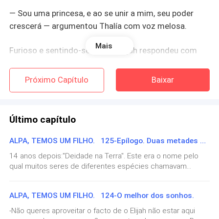
— Sou uma princesa, e ao se unir a mim, seu poder
crescerá — argumentou Thalía com voz melosa.
Mais
Furioso e sentindo-se usado, Elijah respondeu com
desprezo: — Se um dia decidisse me ligar a outra
Próximo Capítulo
Baixar
espécie, não seria aos sujos e desprezíveis bruxos, e
se fosse uma obrigação, escolheria sua irmã.
Último capítulo
Cheia de raiva e sede de vingança, Thalía deu dois
passos para trás e levantou a mão para o céu
ALPA, TEMOS UM FILHO. 125-Epílogo. Duas metades perfeitas.
14 anos depois:"Deidade na Terra". Este era o nome pelo
escurecido, com os olhos fixos na matilha que se
qual muitos seres de diferentes espécies chamavam
estendia diante dela. Seu corpo parecia vibrar com
Marlen, que se tinha tornado um símbolo para os híbridos e
para os seus pais. Finalmente, os reis não eram obrigados a
ALPA, TEMOS UM FILHO. 124-O melhor dos sonhos.
assassinar as crianças concebidas pela união de duas
energia escura e seu cabelo se agitava como se
espécies; podiam deixá-las viver, porque essas crianças
-Não queres aproveitar o facto de o Elijah não estar aqui
estivesse sendo acariciado por um vento invisível e
não representavam qualquer ameaça.A alcateia da