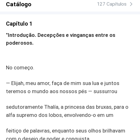
Catálogo
com ela. Será o amor de Elijah forte o suficiente?"
127 Capítulos
Capítulo 1
"Introdução. Decepções e vinganças entre os
poderosos.
No começo.
— Elijah, meu amor, faça de mim sua lua e juntos
teremos o mundo aos nossos pés — sussurrou
sedutoramente Thalía, a princesa das bruxas, para o
alfa supremo dos lobos, envolvendo-o em um
feitiço de palavras, enquanto seus olhos brilhavam
com o desejo de poder e conquista.