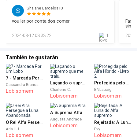
em silêncio, ab
permita-me fazer algo antes", pediu Lúcio enquanto todas
envolviam suas mãos estendidas.
Shaiane Barcelos10
as tropas (magos, gnomos e lobos) se retiravam.Elias
acenou com a cabeça sem entender o que seu beta faria,
A magia negra se desencadeou em um poderoso
vou ler por conta dos comer
Fasci
mas soube imediatamente quando o ouviu dizer:-Eu, beta
simpl
torrente, guiada pela vontade inquebrantável de
real, renuncio a todos os laços contigo, princesa bruxa.
2024-08-12 03:33:22
1
2024-
Imploro à minha deusa que não volte a juntar o
Thalía. Raios carmesins dançavam ao seu redor,
iluminando sua figura com um brilho infernal e a
También te gustarán
cada verso maldito pronunciado, o feitiço se
fortalecia, solidificando a condenação que pairava
7 - Marcada Por Um Lobo
sobre
Laçando o supremo que me traiu.
Protegida pelo Alfa Híbrido - Livro 2
Cassandra Branca
Charlene C.
BNLabaig
Lobisomem
Lobisomem
Lobisomem
a matilha de lobos.
A Suprema Alfa
Augusta Andrade
O impacto do feitiço sobre os lobos foi imediato,
O Rei Alfa Persegue a Luna Abandonada
Rejeitada: A Luna do Alfa supremo
Lobisomem
seus uivos encheram o ar, carregados de uma
Aria HJ
Evy
Lobisomem
Lobisomem