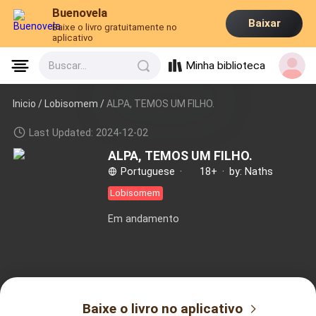
Buenovela
Baixar
Baixe o livro gratuitamente no
aplicativo
Minha biblioteca
Buscar...
Inicio /
Lobisomem
/
ALPA, TEMOS UM FILHO.
Last Updated: 2024-12-02
ALPA, TEMOS UM FILHO.
Portuguese
·
18+
·
by: Naths
Lobisomem
Em andamento
Baixe o livro no aplicativo