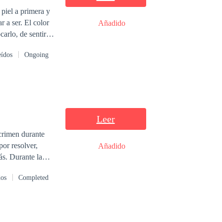
Añadido
a.
eídos
Ongoing
Leer
crimen durante
por resolver,
Añadido
ás. Durante la
estructura
dos
Completed
ese sucedido, una
o su propia vida.
iones nublan su
tege a la ciudad.