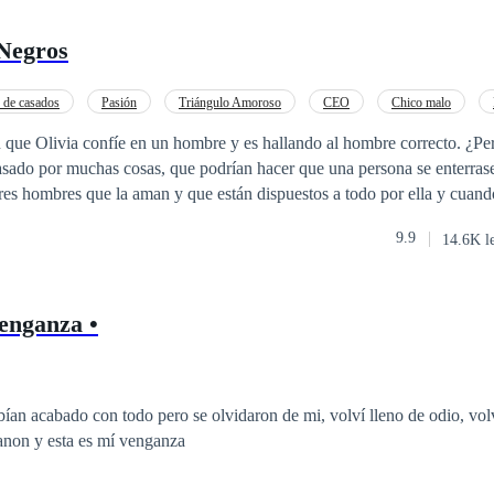
Negros
de casados
Pasión
Triángulo Amoroso
CEO
Chico malo
V en primera persona
Poder Femenino
que Olivia confíe en un hombre y es hallando al hombre correcto. ¿Per
sado por muchas cosas, que podrían hacer que una persona se enterrase
a tres hombres que la aman y que están dispuestos a todo por ella y cuan
den que deben aceptar el compartirla porque ninguno de ellos está disp
9.9
14.6K l
 los cuatro le importa lo que otros piensen sobre su no tradicional famil
tá bien.
enganza •
ían acabado con todo pero se olvidaron de mi, volví lleno de odio, vol
Yo soy Kanon y esta es mí venganza