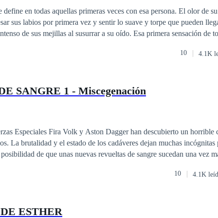
mejillas al susurrar a su oído. Esa primera sensación de tocarlo, de sentir
 quizá al final, si se trata de entregar todo poco a poco, día a día, sonrisa a sonris
10
4.1K l
E SANGRE 1 - Miscegenación
erzas Especiales Fira Volk y Aston Dagger han descubierto un horrible 
os. La brutalidad y el estado de los cadáveres dejan muchas incógnitas 
a posibilidad de que unas nuevas revueltas de sangre sucedan una vez m
ntran con muchos obstáculos, viejas fuerzas colisionan y la complicada 
10
4.1K leí
 hacer desaparecer la evidencia y sepultar el crimen como si nada hubi
e Volk no está dispuesta a permitir, aunque eso signifique poner en riesg
se enfrenta con las consecuencias de la última redada y cómo las emoc
 DE ESTHER
ar sobre el juramento que hizo antes de unirse a la organización que pro