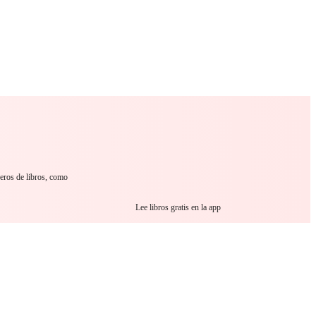
 Romance
Sci-Fi
Guerra
Otros
neros de libros, como
Lee libros gratis en la app