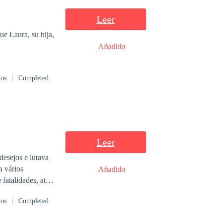
pia agenda, a la
 entre los
Leer
ue Laura, su hija,
y cada quien
Añadido
dos
Completed
Leer
esejos e lutava
a vários
Añadido
fatalidades, até
ela respondia com
dos
Completed