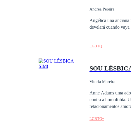
Ambos agentes se enfr
par que ellos deben re
Andrea Pereira
vampiros, humanos y la indesea
Angélica una anciana r
una encrucijada, despu
develará cuando vaya i
persigue un resultado en p
¿El amor o el deber?
LGBTQ+
SOU LÉSBICA
Vitoria Moreira
Anne Adams uma adoles
contra a homofobia. Um
relacionamentos amoro
se envolver com a bel
LGBTQ+
os escândalos de pedo