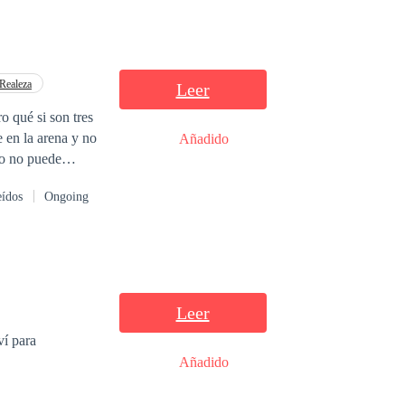
Realeza
Leer
o qué si son tres
 en la arena y no
Añadido
do no puede
uesto a renunciar
eídos
Ongoing
ia. Mientras
Leer
ví para
Añadido