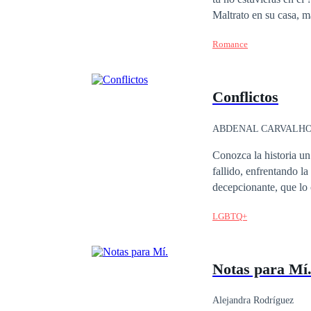
Maltrato en su casa, m
amigo que está para le
Romance
suicido?
Conflictos
ABDENAL CARVALH
Conozca la historia un hombre en conflicto consigo mismo, situado entre su realidad escritor exitoso y amante
fallido, enfrentando la oportunidad vivir uno más, entre tantos otr
decepcionante, que lo 
LGBTQ+
Notas para Mí
Alejandra Rodríguez