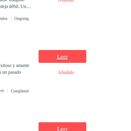
 deja débil. Un
¿Qué pasa si me
eídos
Ongoing
Leer
Añadido
dos
Completed
Leer