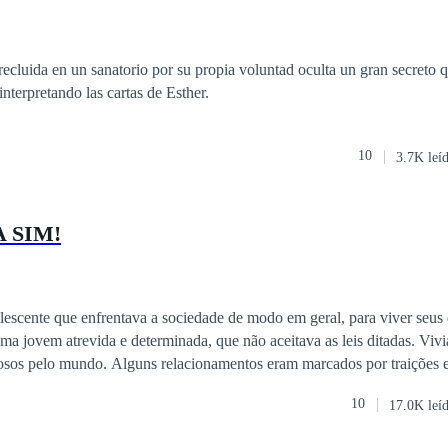
entan las organizaciones que manejan a la socidad, cada uno con su pro
plantearse sus propias convicciones en la silenciosa guerra segregacional
da descendencia a la que miran con desprecio. Fira y Aston se encuentran en
ecluida en un sanatorio por su propia voluntad oculta un gran secreto q
és de tanto tiempo juntos como equipo, los sentimientos han aflorado 
nterpretando las cartas de Esther.
articular, lo que los llevará a plantearse lo que de verdad quieren: ¿Qué vale más?
 Registro SafeCreative 1901069543554
10
3.7K leí
 SIM!
cente que enfrentava a sociedade de modo em geral, para viver seus d
a jovem atrevida e determinada, que não aceitava as leis ditadas. Vivi
sos pelo mundo. Alguns relacionamentos eram marcados por traições e 
a Melinda, namorada do primo Brady Capplly. A igreja a abominava e 
10
17.0K leí
filia cometido pelos os que representavam Deus.