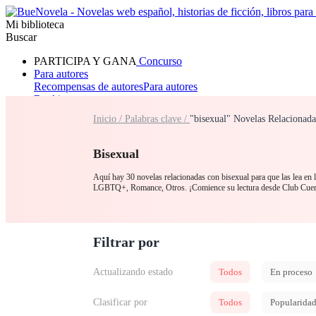
Mi biblioteca
Buscar
PARTICIPA Y GANA
Concurso
Para autores
Recompensas de autores
Para autores
Ranking
Navegar
Inicio /
Palabras clave /
"bisexual" Novelas Relacionada
Novelas
Cuentos Cortos
Todos
Romance
Hombre lobo
Mafia
Sistema
Fantasía
Urbano
LG
Bisexual
Aquí hay 30 novelas relacionadas con bisexual para que las lea en 
LGBTQ+, Romance, Otros. ¡Comience su lectura desde Club Cue
Filtrar por
Actualizando estado
Todos
En proceso
Clasificar por
Todos
Popularida