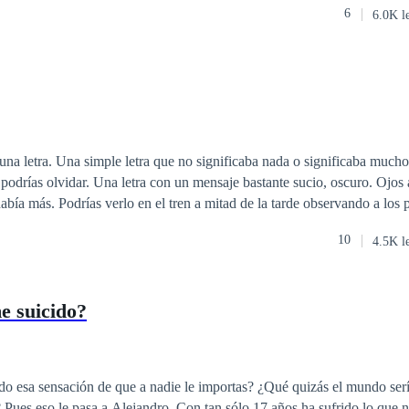
6
6.0K l
observando a los pasajeros con ojos
os. Podrías verlo y sentir su presencia y quizá con mucha mala
10
4.5K l
traría a un hotel para que hicieras con él lo que desearás, besarlo, tocarl
s eran muchas, debías decidir cuál usarías para él y para ti mismo. No había reglas,
udieras hacer, sólo un par de cosas, no volverías a verlo después de eso
e suicido?
su nombre, ese era un secreto que se llevaría consigo. Si insistes te dirá esa letra:“K”
do esa sensación de que a nadie le importas? ¿Qué quizás el mundo ser
ina.