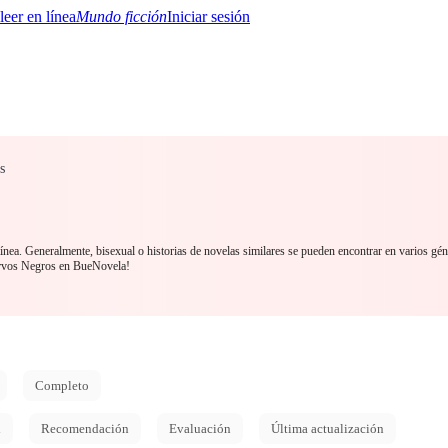
Mundo ficción
Iniciar sesión
s
BTQ+
YA/TEEN
Paranormal
Misterio/Thriller
Oriental
Juegos
Historia
MM
línea. Generalmente, bisexual o historias de novelas similares se pueden encontrar en varios gé
rvos Negros en BueNovela!
Completo
d
Recomendación
Evaluación
Última actualización