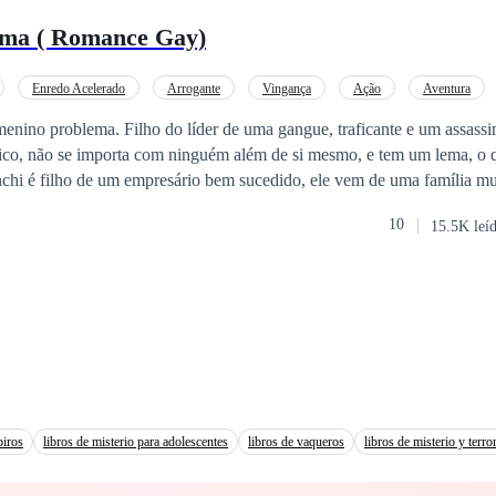
ema ( Romance Gay)
Enredo Acelerado
Arrogante
Vingança
Ação
Aventura
enino problema. Filho do líder de uma gangue, traficante e um assassi
rico, não se importa com ninguém além de si mesmo, e tem um lema, o qu
s querem. Notas excelentes, comportamento impecável e um futuro brilhante. 
10
15.5K leí
aixonado por Nicholas Smith. Um menino sem papas na língua e sem o 
dadeiro menino problema. Agora ele tem que evitar ao máximo chegar
o reage até o som da sua voz. Nicholas tinha se tornado sua obsessão prefe
piros
libros de misterio para adolescentes
libros de vaqueros
libros de misterio y terro