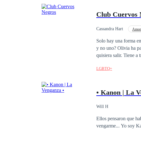
Club Cuervos 
Cassandra Hart
Amor 
Independiente
PO
Solo hay una forma en 
y no uno? Olivia ha pa
quisiera salir. Tiene 
escoger, ellos compren
LGBTQ+
a Olivia. A ninguno de
funcione para ellos, es
• Kanon | La V
Will H
Ellos pensaron que hab
vengarme... 