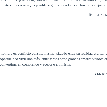
altrato en la escuela ¿es posible seguir viviendo así? Una muerte que lo
vantarlo cuando él cae. Una historia de un chico que sólo se pregunta 
10
4.7K l
O
os grandes amores vividos en un pasado
convertirán en comprende y acéptate a ti mismo.
4.6K leí
.