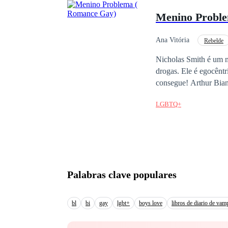
Menino Probl
Ana Vitória
Rebelde
MxM
Bullying
Nicholas Smith é um m
drogas. Ele é egocênt
consegue! Arthur Bianchi é filho de um empresário bem sucedido, ele vem de uma família muito rica. O filho
perfeito, que todos pai
LGBTQ+
prolema foi ter se ap
comportamento, um ver
ainda mais que seu corp
+18
Palabras clave populares
bl
bi
gay
lgbt+
boys love
libros de diario de vam