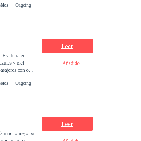
eídos
Ongoing
Leer
Añadido
eídos
Ongoing
o incluso
 y jamás te diría
Leer
ía mucho mejor si
Añadido