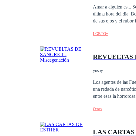
Amar a alguien es... Se define en todas aquellas primeras veces con esa persona. El olor de su piel a primera y
última hora del día. Besar sus labios por primera vez y sentir lo suave y torpe que pueden llegar a ser. El color
de sus ojos y el rubor intenso de sus 
su calidez. Y
LGBTQ+
REVUELTAS D
yosoy
Los agentes de las Fu
una redada de narcótic
entre esas la horroros
investigación se encue
Otros
vampírica amenaza con
situación que la agent
Mientras tanto, Aston 
LAS CARTAS
juicio, haciéndole dud