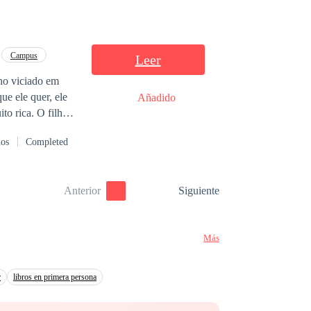
Campus
Leer
no viciado em
e ele quer, ele
Añadido
O único
dos
Completed
mínimo
 perto dele,
rida. Livro
Anterior
Siguiente
Más
r
libros en primera persona