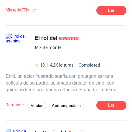
visto ¿o si? Un
asesino
atemorizaria a cualquier ¿no?
Paula no fue la excepción. Tiene un acosador
asesino
Misterio/Thriller
Ler
tras ella ¿podrías enamorarte de un
asesino
?
El rol del
asesino
Mik Belmonte
10
4.2K leituras
Completed
Emil, un actor frustrado sueña con protagonizar una
película de su padre, aclamado director de cine, con
quien no tiene una buena relación. Su padre cede en
darle un papel, pero no le da el protagónico, y él se
promete a sí mismo hacer lo posible por encarnar el
Romance
Ler
Acción
Contemporánea
mejor personaje. El rol que le da su padre es justamente
Misterio
Actor / Actriz
el antagonista del héroe: el
asesino
. Se entrena para
lograrlo, da lo mejor de sí, y en el camino conoce a una
Giro Argumental
sexy e inteligente detective que acecha sus pasos, quien