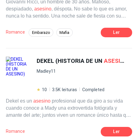
Giovanni Ricci, un hombre de 30 años. Mafioso,
para amar... pero con él veo una oportunidad de libertad.
despiadado,
asesino
, déspota. No sabe lo que es amor,
Juntos, no solo estamos huyendo. Estamos tramando
nunca lo ha sentido. Una noche sale de fiesta con su
derribar el imperio de mi marido y construir uno propio en
hermano mayor y su amigo y bajo los efectos del alcohol
su lugar. Pero amar a un hombre como Kael es tan mortal
tiene sexo con una chica, si saber que semanas después
como cualquier bala. Y en este juego de poder, pasión y
Romance
Ler
Embarazo
Mafia
ella, aparece embarazada de él. ¿Giovanni aceptará al
sangre, la línea entre la supervivencia y la destrucción se
Ritmo Rápido
Mujeriego
bebé? ¿Qué pasará? No apta para menores de 18 años,
hace cada día más delgada.
se recomienda leer la saga completa.
Romance oscuro
Drama
DEKEL (HISTORIA DE UN
ASESINO
)
Madley11
10
3.5K leituras
Completed
Dekel es un
asesino
profesional que da giro a su vida
cuando conoce a Mady una extrovertida fotógrafa y
amante del arte; juntos viven un romance único hasta que
ella descubre el gran secreto escondido de Dekel.....
Romance
Ler