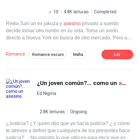
intención de destruirlo, él comienza a sospechar que la
mujer que lo cautiva podría ser más peligrosa que
10
4.8K leituras
Completed
cualquier fantasma de su pasado. Pero dos meses
Reiko San un ex jakuza y
asesino
privado a sueldo
después, la policía encuentra un cadáver irreconocible en
decide tomar otro rumbo en su vida. Toma un avión
un lujoso departamento. El cuerpo está tan
directo a Nueva York en busca de otro mercado. Pero al
descompuesto que es imposible saber si es hombre o
llegar se da cuenta que lo estaba esperando el mayor
mujer. Solo hay dos personas desaparecidas. Luna
cambio de su vida...¿de
asesino
a guardaespaldas? de
Villamonte. Matías Russell. Y uno de ellos podría ser un
Romance
Ler
Romance oscuro
Mafia
Deva Turner. Sin embargo, el pasado no se puede borrar
asesino
.
Ventaja Especial
tan fácilmente y eso es lo que está a punto de averiguar
Reiko San.
¿Un joven común?... como un
asesino
Ed Nigma
2.8K leituras
Ongoing
¿Justicia? ¿Y quien dijo que yo hacía justicia? ¿ y cómo
te atreves a definir que cualquiera de los presentes hace
justicia? ... No importa lo que utilices para decir que es