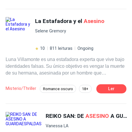
La Estafadora y el
Asesino
Selene Gremory
10
811 leituras
Ongoing
Luna Villamonte es una estafadora experta que vive bajo
identidades falsas. Su único objetivo es vengar la muerte
de su hermana, asesinada por un hombre que
desapareció sin dejar rastro. Matías Russell es un
hombre que parece pertenecer al círculo de millonarios
Misterio/Thriller
Ler
Romance oscuro
18+
de la ciudad, elegante, carismático y misterioso. Nadie
Misterio
Identidad oculta
sabe realmente de dónde salió, pero todos confían en él.
Cuando ambos se encuentran por casualidad en una
Hombre Manipulador
Villanos completos
cafetería, surge una atracción instantánea… y peligrosa.
REIKO SAN: DE
ASESINO
A GUARDAESPALDAS
Venganza
Verdad Oculta
Lo que ninguno sabe es que el otro también está
Relación Retorcida
Vanessa LA
mintiendo. Mientras Luna se acerca a Matías con la