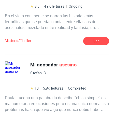
8.5
4.9K leituras
Ongoing
En el viejo continente se narran las historias más
terroríficas que se puedan contar, entre ellas las de
asesinatos; mezclado entre realidad y fantasía, un
asesino
en serie aprovechara las leyendas sobre
vampiros; para cometer sus crímenes. Una joven
Misterio/Thriller
Ler
aristócrata y un policía recién llegado a Scottland Yard,
investigaran la muerte de la hermana de esta última,
Willemina Winchester, quien fuera degollada a la media
noche.
Mi acosador
asesino
Stefani C
10
5.8K leituras
Completed
Paula Lucena una palabra la describe "chica simple" es
malhumorada en ocasiones pero es una chica normal, sin
problemas hasta que vio algo que nunca debió haber