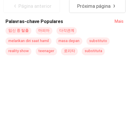
asintió mientras volvía a pararse con las manos en las
Página anterior
Próxima página
caderas. No había comido en dos días seguidos, había
estado entrenando sin parar porque el Maestro dijo que
Palavras-chave Populares
Mais
necesitaba ser más fuerte. —El Maestro estará muy
orgulloso de ti, corre y únete a los otros reclusos. —Sí
임신 중 탈출
마피아
다각관계
señor. ¿Señor? Kutnetsov se volvió con una ceja
melarikan diri saat hamil
masa depan
substituto
arqueada, indicándole que continuara con su pregunta.
—¿Puedo comer un poco de pan, por favor? Me muero
reality show
teenager
로리타
substituta
de hambre. Kutnetsov se encogió de hombros. —No hay
comida para ti, orden del Maestro. Así había sido siempre
su vida. Ser la favorita del Maestro no es algo de lo que
nadie quisiera sentirse orgulloso. Te matan de hambre, te
entrenan, te obligan a hacer las tareas más difíciles. Lucy
maldijo por lo bajo y se fue a unir a los reclusos,
deseando poder simplemente desplomarse y que todo
terminara. Pero tus deseos nunca se hacen realidad
cuando estás desesperado. Solo llegan a ti cuando estás,
bueno, todavía desesperado.