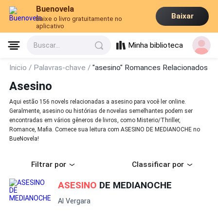
Buenovela
Baixar
Baixe o livro gratuitamente no
aplicativo
Minha biblioteca
Buscar...
Inicio /
Palavras-chave /
"asesino" Romances Relacionados
Asesino
Aqui estão 156 novels relacionadas a asesino para você ler online.
Geralmente, asesino ou histórias de novelas semelhantes podem ser
encontradas em vários gêneros de livros, como Misterio/Thriller,
Romance, Mafia. Comece sua leitura com ASESINO DE MEDIANOCHE no
BueNovela!
Filtrar por
Classificar por
ASESINO
DE MEDIANOCHE
Al Vergara