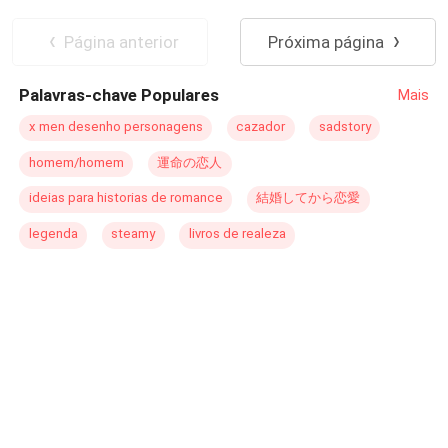
dos dois estava preparado para viver. Mas nem todo
Enredo Acelerado
Reviravolta
grande amor está destinado a ter um caminho fácil.
Triângulo Amoroso
Amor à Primeira Vista
Página anterior
Próxima página
Rebecca e Alex descobrirão que o destino pode unir
duas pessoas, mas permanecer juntos exigirá muito mais
Palavras-chave Populares
Mais
do que amor. Aviso ao leitor: Esta é uma obra de romance
e drama destinada ao público adulto. A narrativa aborda
x men desenho personagens
cazador
sadstory
temas sensíveis e pode conter gatilhos, incluindo
homem/homem
運命の恋人
linguagem imprópria, violência, abuso psicológico,
manipulação, luto e outros conteúdos potencialmente
ideias para historias de romance
結婚してから恋愛
perturbadores.
legenda
steamy
livros de realeza