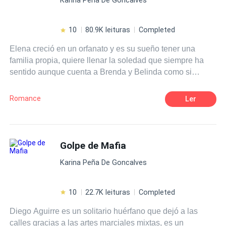
10
80.9K leituras
Completed
Elena creció en un orfanato y es su sueño tener una
familia propia, quiere llenar la soledad que siempre ha
sentido aunque cuenta a Brenda y Belinda como si
fueran sus hermanas, ahora es divorciada, conoce a
Bernhard Larsson un maduro y muy guapo magnate
Romance
Ler
hotelero que está disponible para ella si desea vivir una
aventura sin tapujos. Elena fiel a sus convicciones lo
rechazará, sin embargo, conocerá a Pablo Larsson un
apuesto arquitecto y ella no podrá resistirse a entregarse
Golpe de Mafia
a la aventura. ¿Qué hará Elena al estar entre estos
Karina Peña De Goncalves
apuestos Larsson? Primera entrega de la saga chicas de
orfanato.
10
22.7K leituras
Completed
Diego Aguirre es un solitario huérfano que dejó a las
calles gracias a las artes marciales mixtas, es un