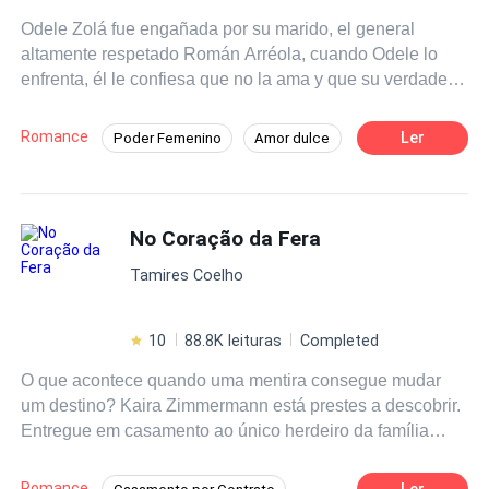
Odele Zolá fue engañada por su marido, el general
altamente respetado Román Arréola, cuando Odele lo
enfrenta, él le confiesa que no la ama y que su verdadero
amor es la teniente Sabina Lara, en medio de su
discusión, son atacados por miembros de la organización
Romance
Ler
Poder Femenino
Amor dulce
criminal "La Baraja". Impotente, ve cómo Román salva a
CEO
Héroe / Heroína:
Mafia
Sabina en lugar de a ella y es herida de muerte. Sin
poder hacer nada, Román la abandona sabiendo que
De Odio al Amor
Venganza
morirá y a Odele se le rompe el corazón una vez más.
No Coração da Fera
Desafío a las Expectativas
Más tarde, Odele despierta en un basurero en otro país,
Tamires Coelho
no sabe cómo llegó a ahí, pero está viva y parece que
jamás fue herida. Sin dinero, contactos y sin hablar el
idioma de ese lugar, Odele se hace una promesa: Volverá
10
88.8K leituras
Completed
a su país y se vengará de todo el mal que le hicieron.
O que acontece quando uma mentira consegue mudar
um destino? Kaira Zimmermann está prestes a descobrir.
Entregue em casamento ao único herdeiro da família
mais poderosa da cidade, ela acredita que está apenas
cumprindo um destino que nunca escolheu. No entanto,
Romance
Ler