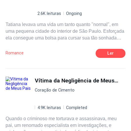
2.6K leituras
Ongoing
Tatiana levava uma vida um tanto quanto "normal", em
uma pequena cidade do interior de São Paulo. Esforçada
ela consegue uma bolsa para cursar sua tão sonhada
faculdade na cidade grande. A moça acaba indo morar no
apartamento que Marcus, o amigo do pai lhe oferece.
Romance
Ler
Porém como nada é perfeito, ela conhece o mais novo
vizinho. Marcelo, filho do Marcus, e incansavelmente
bonito, porém cafajeste. Em meio a toda essa loucura
Tatiana irá passar por udo em nome da faculdade,. Só
Vítima da Negligência de Meus Pais
não contava em se apaixonar pelo arrogante Marcelo e
Coração de Cimento
viver os melhores momentos de sua vida.
4.9K leituras
Completed
Quando o criminoso me torturava e assassinava, meu
pai, um renomado especialista em investigações, e