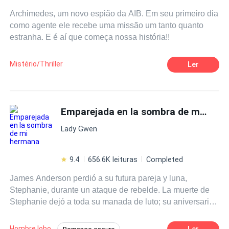
no es otro que Vander Clegane, quien ha venido a
Archimedes, um novo espião da AIB. Em seu primeiro dia
reclamarla con una dura verdad: que él nunca la
como agente ele recebe uma missão um tanto quanto
rechazó? Fue su hermano gemelo celoso. Ella ha
estranha. E é aí que começa nossa história!!
construido su exitosa vida basada en mentiras. Ahora
debe elegir si mantenerla o abrazar quién es realmente,
sobre todo después de que su presencia traiga consigo
Mistério/Thriller
Ler
una impactante revelación: que ella es una diosa loba
celestial destinada a destruir el mundo sobrenatural… o
salvarlo.
Emparejada en la sombra de mi hermana
Lady Gwen
9.4
656.6K leituras
Completed
James Anderson perdió a su futura pareja y luna,
Stephanie, durante un ataque de rebelde. La muerte de
Stephanie dejó a toda su manada de luto; su aniversario
de muerte incluso fue declarado feriado de manada.
Cinco años después, James descubre que Lily, la
Hombre lobo
Ler