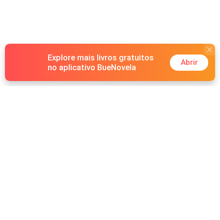
Explore mais livros gratuitos
Abrir
no aplicativo BueNovela
Hot Genres
Romance
Recursos
Lobisomem
Palavras-chave
Redes sociais
Máfia
Pesquisas importantes
Grupo do Facebook
Sistema
Follow Us