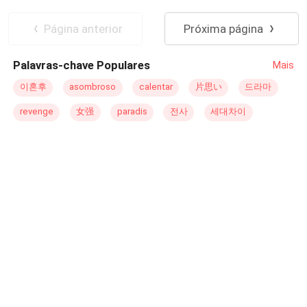
siendo innegable, pero algo más oscuro se esconde bajo
la superficie de su vida perfecta. Cuando una amenaza la
Página anterior
Próxima página
obliga a presenciar el verdadero rostro de Adrián, Elena
descubre que el hombre que ella pensaba conocer es en
Palavras-chave Populares
Mais
realidad un depredador letal, un hombre dispuesto a
hacer cualquier cosa para proteger lo que considera
이혼후
asombroso
calentar
片思い
드라마
suyo. Su amor se ve marcado por la devoción, el control y
revenge
女强
paradis
전사
세대차이
una pasión peligrosa que la envuelve en cada momento.
Atrapada entre el miedo a lo desconocido y una obsesión
que crece con cada día, Elena lucha por entender quién
es realmente Adrián y si su relación tiene cabida en el
mundo que él ha creado para ambos. Mientras la línea
entre el deseo y el peligro se vuelve cada vez más difusa,
Elena deberá tomar una decisión que podría cambiarlo
todo. ¿Será capaz de huir de la sombra de su esposo, o
se verá arrastrada por una atracción que amenaza con
consumirla por completo? En este juego de poder y
deseo, sólo uno de ellos podrá salir victorioso.