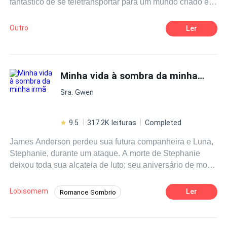
fantástico de se teletransportar para um mundo criado em
sua própria imaginação, e junta de sua inimiga escolar
viverá grandes descobertas de sua vida em uma grande
Outro
Ler
aventura perigosa.
Minha vida à sombra da minha irmã
Sra. Gwen
9.5
317.2K leituras
Completed
James Anderson perdeu sua futura companheira e Luna,
Stephanie, durante um ataque. A morte de Stephanie
deixou toda sua alcateia de luto; seu aniversário de morte
foi até declarado feriado. Cinco anos depois, James
descobre que a irmã mais nova de Stephanie, Lily, é sua
Lobisomem
Ler
Romance Sombrio
companheira. Mas como pode ser isso? Stephanie não
Lobisomem
Tragédia
Alfa
deveria ser sua companheira? E será que sua alcateia
aceitaria Lily como sua companheira e Luna - muitos
Rogue
Vingança
Arrependimento