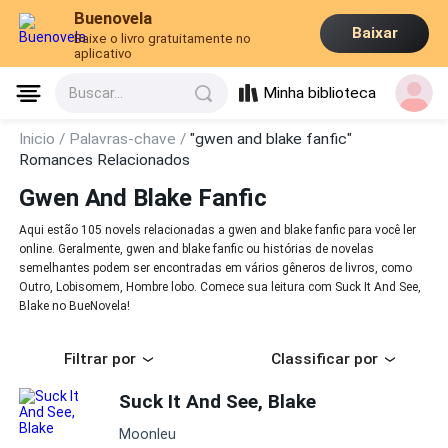
Buenovela
Baixar
Baixe o livro gratuitamente no
aplicativo
Minha biblioteca
Buscar...
Inicio /
Palavras-chave /
"gwen and blake fanfic"
Romances Relacionados
Gwen And Blake Fanfic
Aqui estão 105 novels relacionadas a gwen and blake fanfic para você ler
online. Geralmente, gwen and blake fanfic ou histórias de novelas
semelhantes podem ser encontradas em vários gêneros de livros, como
Outro, Lobisomem, Hombre lobo. Comece sua leitura com Suck It And See,
Blake no BueNovela!
Filtrar por
Classificar por
Suck It And See, Blake
Moonleu