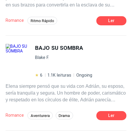
en sus brazos para convertirla en la esclava de su
obsesión, un sentimiento mucho más fuerte el .
Romance
Ler
Ritmo Rápido
Universo Alterno
Romance oscuro
POV en primera persona
Traición
BAJO SU SOMBRA
Identidad oculta
Mafia
Chica mala
Blake F.
6
1.1K leituras
Ongoing
Elena siempre pensó que su vida con Adrián, su esposo,
sería tranquila y segura. Un hombre de poder, carismático
y respetado en los círculos de élite, Adrián parecía
tenerlo todo: belleza, dinero, y una aura de misterio que
la había cautivado desde el primer día. Sin embargo, tras
Romance
Ler
Aventurera
Drama
varios meses de matrimonio, Elena empieza a notar
Chico malo
De Odio al Amor
pequeños detalles que la hacen dudar. La atracción sigue