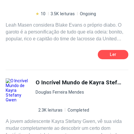
10
3.5K leituras
Ongoing
Leah Masen considera Blake Evans o próprio diabo. O
garoto é a personificação de tudo que ela odeia: bonito,
popular, rico e capitão do time de lacrosse da United
Lion, além do que é um conquistador barato em sua
opinião, a tornando a única que consegue enxergar a
Ler
verdadeira face sobre Blake embaixo de toda lábia do
rapaz. Blake Evans considera Leah Masen a própria
megera. Integrante de um site de fofoca sobre os alunos
intitulado "Chic and News". Leah escreve sobre os
O Incrível Mundo de Kayra Stefany Gwen
assuntos mais quentes e sórdidos envolvendo cada
Douglas Ferreira Mendes
estudante da Sharky School, porém seu foco é nada mais
e nada menos que Blake. Trazendo átona o seu único
objetivo: transformar a reputação de Blake em uma má
2.3K leituras
Completed
reputação. Será que Leah conseguirá atingir seu objetivo
A jovem adolescente Kayra Stefany Gwen, vê sua vida
ou cairá na rede do garoto?
mudar completamente ao descobrir um certo dom
Copyright2020byLetíciaSantos