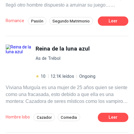
llegó otro hombre dispuesto a arruinar su juego…
es todo lo opuesto, a pesar de las cosas que le suceden.
empezando por mí.
Querrá protegerla y apoyarla en todo, con tal de que le dé
a su heredero… hasta que una verdad sale a la luz y
Romance
Leer
Pasión
Segundo Matrimonio
ahora querrá poseerla por razones muy diferentes.
Romance oscuro
Inteligente
Policía
¿Logrará su cometido al tiempo que cobra venganza y se
enamora de una mujer opuesta a él?
Deseo de Control
Divorcio
Reina de la luna azul
Amor Prohibido
Embarazo
As de Trébol
10
12.1K leídos
Ongoing
Viviana Murguía es una mujer de 25 años quien se siente
como una fracasada, esto debido a que ella es una
montera: Cazadora de seres místicos como los vampiros
y hombres lobo. Durante toda su vida fue entrenada para
convertirse en Montero Celestial; el máximo cargo de los
Hombre lobo
Leer
Cazador
Comedia
monteros, pero el día de la coronación, fue su prima
Pasión
Romance oscuro
Vampiro
quien recibió el título y no ella. Después de la humillación