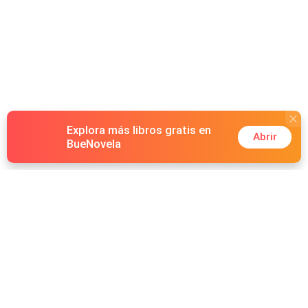
Explora más libros gratis en
Abrir
BueNovela
Hot Genres
Romance
Recursos
Hombre lobo