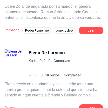
Odele Zolá fue engañada por su marido, el general
altamente respetado Román Arréola, cuando Odele lo
enfrenta, él le confiesa que no la ama y que su verdadero
amor es la teniente Sabina Lara, en medio de su
discusión, son atacados por miembros de la organización
Romance
Leer
Poder Femenino
Amor dulce
criminal "La Baraja". Impotente, ve cómo Román salva a
CEO
Héroe / Heroína:
Mafia
Sabina en lugar de a ella y es herida de muerte. Sin
poder hacer nada, Román la abandona sabiendo que
De Odio al Amor
Venganza
morirá y a Odele se le rompe el corazón una vez más.
Elena De Larsson
Desafío a las Expectativas
Más tarde, Odele despierta en un basurero en otro país,
Karina Peña De Goncalves
no sabe cómo llegó a ahí, pero está viva y parece que
jamás fue herida. Sin dinero, contactos y sin hablar el
idioma de ese lugar, Odele se hace una promesa: Volverá
10
80.9K leídos
Completed
a su país y se vengará de todo el mal que le hicieron.
Elena creció en un orfanato y es su sueño tener una
familia propia, quiere llenar la soledad que siempre ha
sentido aunque cuenta a Brenda y Belinda como si
fueran sus hermanas, ahora es divorciada, conoce a
Bernhard Larsson un maduro y muy guapo magnate
Romance
Leer