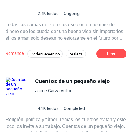
2.4K leídos
Ongoing
Todas las damas quieren casarse con un hombre de
dinero que les pueda dar una buena vida sin importarles
si los aman solo desean no esforzarse en el futuro por el
dinero, no piensan en poder salir adelante por su propios
medios aunque en esta sociedad tan machista es muy
Romance
Leer
Poder Femenino
Realeza
difícil ser una mujer independiente.
Inteligente
Cuentos de un pequeño viejo
Jaime Garza Autor
4.1K leídos
Completed
Religión, política y fútbol. Temas los cuerdos evitan y este
loco los invita a su trabajo. Cuentos de un pequeño viejo,