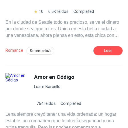
10
6.5K leídos
Completed
En la ciudad de Seattle todo es precioso, se ve el dinero
por donde sea que mires. Ubica en esta bella ciudad a
una venezolana, ahora piensa en esto, esta chica con
mucha pero muchísima mala suerte. Ha sido contratada
en una gran empresa por un alemán que está más bueno
Romance
Leer
Secretario/a
que arepa con mantequilla y queso, pero tiene un
Diferencia de Edad
Comedia
carácter de mierda. ¿Qué piensas que sucederá cuando
estos dos polos choquen entre sí? Sé que piensas que
Aventurera
CEO
será un cliché más, puede que sí, puede que no. Solo te
Amor en Código
Relación en la Oficina
aseguro que cuando una venezolana carismática se
Luam Barcello
involucra con un alemán más frio que el congelador de tu
casa, nada volverá a ser aburrido. ©TODOS
764 leídos
Completed
Lena siempre creyó tener una vida ordenada: un hogar
estable, un compañero que le ofrecía seguridad y una
rutina tranquila. Pero las noches comenzaron a