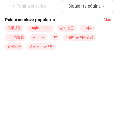
disciplinado y sobrecargado de trabajo, vive según una
una historia que nunca terminó. Ahora, deberán decidir si
Reencuentro de Amantes
Pagina anterior
Siguiente página
regla: sobrevivir y tener éxito a toda costa. Desbordado
enfrentar el destino o rendirse a él. Pero el Oráculo ha
de presión financiera y responsabilidad, no tiene espacio
hablado: solo uno de los dos sobrevivirá. En Amor en
Palabras clave populares
Más
para distracciones, especialmente el amor. Sin embargo,
Código, la vigilia y el sueño se entrelazan en un thriller
a pesar de sus esfuerzos por mantenerse alejado, se
romántico donde la pasión, el misterio y lo sobrenatural
先婚後愛
single mother
강제 결혼
도시의
siente atraído por la presencia silenciosa de Maya, algo
se funden en una trama de reencuentros imposibles y
bl・同性愛
vampire
12
아름다운 여주인공
que no comprende del todo y que se niega a aceptar. A
secretos que desafían el tiempo.
medida que sus mundos comienzan a superponerse, una
연하남주
タイムトラベル
tensión tácita crece entre ellos. Pero, debido al miedo y a
las duras realidades que se interponen en el camino,
ambos deben enfrentarse a una verdad que no están
preparados para afrontar. Algunas conexiones
simplemente no pueden ignorarse.