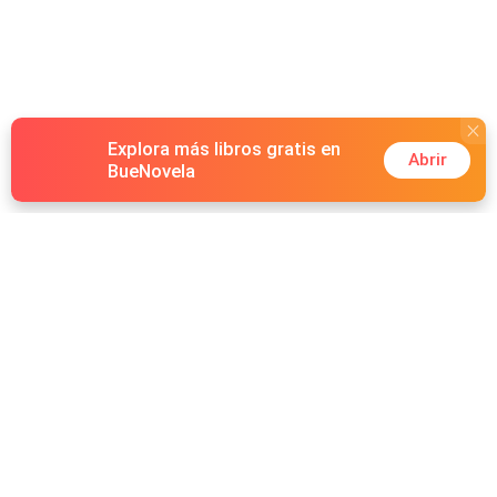
Explora más libros gratis en
Abrir
BueNovela
Hot Genres
Romance
Recursos
Hombre lobo
Palabras clave
Redes Sociales
Mafia
Búsquedas calientes