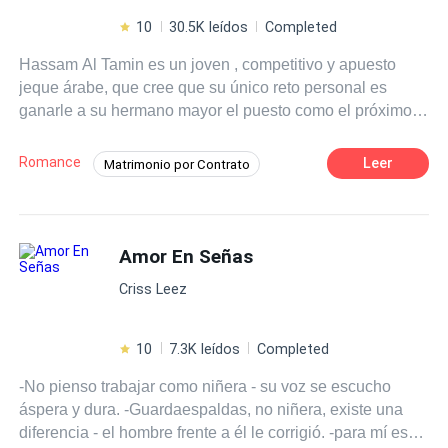
10
30.5K leídos
Completed
Hassam Al Tamin es un joven , competitivo y apuesto
jeque árabe, que cree que su único reto personal es
ganarle a su hermano mayor el puesto como el próximo
primer ministro de su país, sin embargo, todo cambia
cuando conoce a Elena Febres, una latina que llega a
Romance
Leer
Matrimonio por Contrato
vivir a su país y se convierte en su nueva obsesión a
Mujeriego
POV en primera persona
sabiendas que, por varias razones, ella es una mujer
prohibida para él. Mientras que Elena con su mudanza no
Realeza
CEO
Poder Femenino
solo enfrentará el cambio de continente, sino también, de
Amor En Señas
Pasión
Independiente
cultura y paradigmas sociales que harán que cumplir el
Diferencia de Edad
Criss Leez
sueño de tener un negocio propio le cambié la vida por
completo.
10
7.3K leídos
Completed
-No pienso trabajar como niñera - su voz se escucho
áspera y dura. -Guardaespaldas, no niñera, existe una
diferencia - el hombre frente a él le corrigió. -para mí es