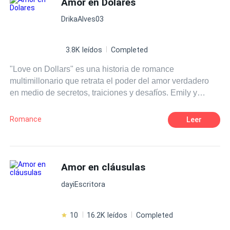
Amor en Dolares
Contemporánea
desesperada por encontrar una salida para sus
DrikaAlves03
problemas. Juntos son la solución perfecta el uno para el
otro, pero ¿Lograrán que no pase de un contrato?
¿Logrará conquistar Julia ese corazón libertino?
3.8K leídos
Completed
Veremos, después de todo el balón...no ¡el amor! ...está
"Love on Dollars" es una historia de romance
en juego.
multimillonario que retrata el poder del amor verdadero
en medio de secretos, traiciones y desafíos. Emily y
Alexander aprenderán que el amor y el coraje pueden
superar cualquier obstáculo, mientras luchan por
Romance
Leer
construir una vida juntos en medio del despiadado
mundo de los ricos y poderosos.
Amor en cláusulas
dayiEscritora
10
16.2K leídos
Completed