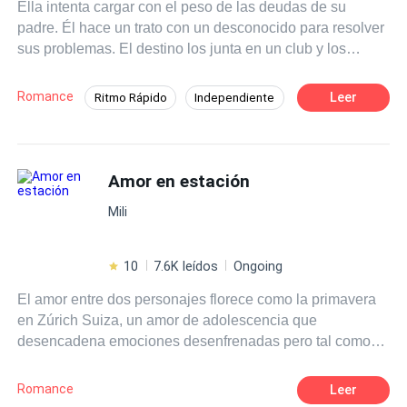
Ella intenta cargar con el peso de las deudas de su
padre. Él hace un trato con un desconocido para resolver
sus problemas. El destino los junta en un club y los
separa al día siguiente para volverlos a unir en los
preparativos de una boda. ¿Qué tan peligroso sería
Romance
Leer
Ritmo Rápido
Independiente
encontrarse con el hombre que se llevó a la cama una
Diferencia de Edad
CEO
Mujeriego
noche de locura, y caer en cuenta de que será su futuro
esposo? ¿Cómo lidiar con un galanazo prepotente,
Venganza
Contemporánea
dominante y arrogante esposo millonario?
Amor en estación
Romance oscuro
Matrimonio por Contrato
Mili
10
7.6K leídos
Ongoing
El amor entre dos personajes florece como la primavera
en Zúrich Suiza, un amor de adolescencia que
desencadena emociones desenfrenadas pero tal como
las estaciones estas llegan a un final trayendo consigo
dolor y desesperación. Tras el abandono de Elliot, Ema
Romance
Leer
entra en una crisis emocional donde se aísla de las