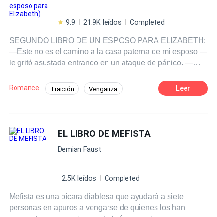
9.9
21.9K leídos
Completed
SEGUNDO LIBRO DE UN ESPOSO PARA ELIZABETH:
—Este no es el camino a la casa paterna de mi esposo —
le gritó asustada entrando en un ataque de pánico. —
nunca te he dicho que iríamos a la casa de mi tío— le
contestó con burla. —qué te traes, eh, dime. Qué piensas
Romance
Leer
Traición
Venganza
hacer con nosotras— hablo ella tan rápido que sus
Acción
Mafia
Romance oscuro
palabras salían por sí solas. —con la pequeña Gabriela
nada, y contigo menos, ya te he dicho que no me gustas
Ritmo Rápido
americana insípida— le insultó poniendo cara de asco—
EL LIBRO DE MEFISTA
en realidad no sé qué te vio mi primo para casarse con
Demian Faust
una mujer sin chiste como tú, eres de esas que solo sirve
para un revolcón— continuó con sus palabras hirientes.
— me alegra mucho que para ti no sea más que una
2.5K leídos
Completed
mujer sin chiste, ya que me daría mucho asco tener que
Mefista es una pícara diablesa que ayudará a siete
tirarme arriba aún cerdo patético como tú— le expuso ella
personas en apuros a vengarse de quienes los han
con enfado. Tras escucharla Adriano empezó a reírse con