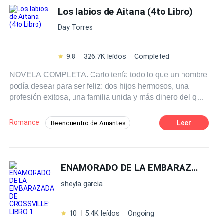
fantasía y viajes en el tiempo.
Los labios de Aitana (4to Libro)
Day Torres
9.8
326.7K leídos
Completed
NOVELA COMPLETA. Carlo tenía todo lo que un hombre
podía desear para ser feliz: dos hijos hermosos, una
profesión exitosa, una familia unida y más dinero del que
podían gastar sus próximas tres generaciones... y habría
sido feliz de no ser porque la madre de sus hijos le había
Romance
Leer
Reencuentro de Amantes
convertido la vida en un infierno. Verla regresar después
Contemporánea
Romance oscuro
de meses de ausencia era un martirio. Aitana era la mujer
que no lo dejaba ser libre ni feliz, la mujer que lo
Matrimonio por Contrato
Divorcio
amenazaba con quitarle a sus hijos, era la mujer que más
ENAMORADO DE LA EMBARAZADA DE CROSSVILLE: LIBRO 1
Poder Femenino
Doctor
odiaba... hasta que por un impulso la besó, y entonces se
sheyla garcia
dio cuenta: ¡aquella no era la boca de Aitana! La historia
de una mujer que visita Italia buscando reconectarse con
su pasado, y encuentra ante sí una poderosa intriga
10
5.4K leídos
Ongoing