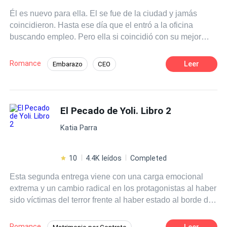
familiar que amenaza su futuro
Él es nuevo para ella. El se fue de la ciudad y jamás
coincidieron. Hasta ese día que el entró a la oficina
buscando empleo. Pero ella si coincidió con su mejor
amigo. El que le fue infiel y la dejó embarazada.Pero ella
era fuerte y esto no iba a derrumbarla. Sarah Wright
Romance
Leer
Embarazo
CEO
estaba acostumbrada a ser fuerte. Sus padres murieron
Poder Femenino
Romance oscuro
en un accidente de avión cuando apenas era un
adolescente y su hermana mayor se casó muy joven y la
Universo Alterno
Pasión
Infidelidad
dejó a cargo de su hermana menor de apenas 6 años.
El Pecado de Yoli. Libro 2
Ella aprendió a temprana edad que debía valerse por sí
Katia Parra
misma para triunfar. Y así lo haría.Por su hijo. ***OBRA
PROTEGIDA POR DERECHO DE AUTOR Y SAFE
CREATIVE*** NO SE PERMITEN ADAPTACIONES.
10
4.4K leídos
Completed
Esta segunda entrega viene con una carga emocional
extrema y un cambio radical en los protagonistas al haber
sido víctimas del terror frente al haber estado al borde de
la muerte. La experiencia fatídica dio paso a la madurez y
reflexión en sus sentimientos, los obstáculos ahora serán
Romance
Leer