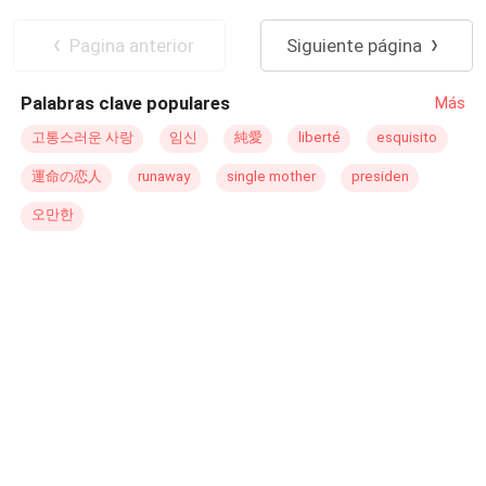
El primer libro tiene como título: Enamorada de un
Profesor
Ritmo Rápido
Rebelde
misógino.
Traición
Acción
Pagina anterior
Siguiente página
Palabras clave populares
Más
고통스러운 사랑
임신
純愛
liberté
esquisito
運命の恋人
runaway
single mother
presiden
오만한