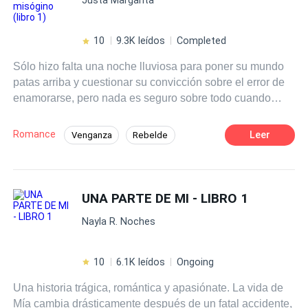
Como lo han venido haciendo los cazadores por
décadas.
10
9.3K leídos
Completed
Sólo hizo falta una noche lluviosa para poner su mundo
patas arriba y cuestionar su convicción sobre el error de
enamorarse, pero nada es seguro sobre todo cuando
tiene a un hermano que nunca se rinde y hace lo posible
por hacerlo cambiar de idea cueste lo que cueste.
Romance
Leer
Venganza
Rebelde
Profesor
Malentendido
Pasión
Campus
Ritmo Rápido
Acción
UNA PARTE DE MI - LIBRO 1
Nayla R. Noches
10
6.1K leídos
Ongoing
Una historia trágica, romántica y apasiónate. La vida de
Mía cambia drásticamente después de un fatal accidente,