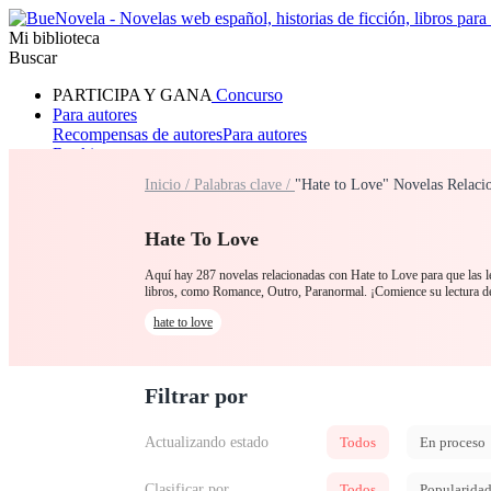
Mi biblioteca
Buscar
PARTICIPA Y GANA
Concurso
Para autores
Recompensas de autores
Para autores
Ranking
Navegar
Inicio /
Palabras clave /
"Hate to Love" Novelas Relaci
Novelas
Cuentos Cortos
Todos
Romance
Hombre lobo
Mafia
Sistema
Fantasía
Urbano
LG
Hate To Love
Aquí hay 287 novelas relacionadas con Hate to Love para que las le
libros, como Romance, Outro, Paranormal. ¡Comience su lectur
hate to love
Filtrar por
Actualizando estado
Todos
En proceso
Clasificar por
Todos
Popularida