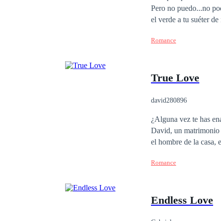
Pero no puedo...no podía hacerlo. Desde que el rojo me recordaba a tus 
el verde a tu suéter de 
Romance
True Love
david280896
¿Alguna vez te has en
David, un matrimonio po
el hombre de la casa, e
pasado. ¿Qué va a pasar cuando dos almas heridas se unan? ¿Qué va a pasar cuando el amor irrumpa en sus
Romance
vidas?
Endless Love