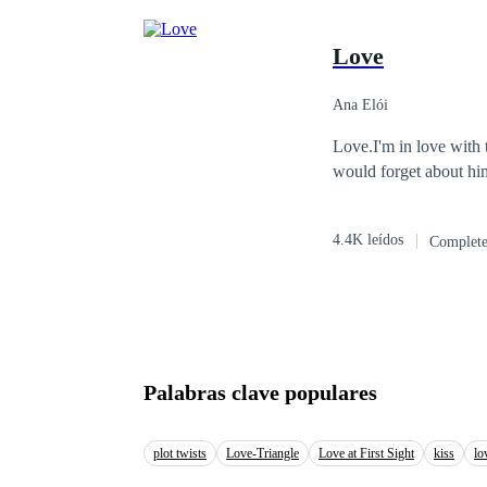
Love
Ana Elói
Love.I'm in love with t
would forget about hi
4.4K leídos
Complet
Palabras clave populares
plot twists
Love-Triangle
Love at First Sight
kiss
lo