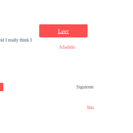
Leer
d I really think I
Añadido
Siguiente
Más