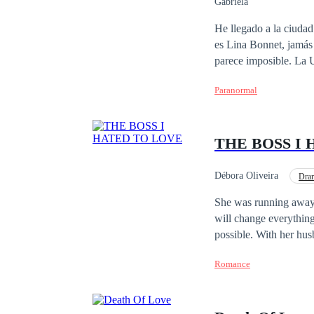
Gabriela
He llegado a la ciudad d
es Lina Bonnet, jamás
parece imposible. La U
ayuda, cada día es un 
Paranormal
psiquis por completo, 
insignif
THE BOSS I
Débora Oliveira
Dra
She was running away 
will change everything
possible. With her hu
along with the woman she used to be. In a last-ditch effort to sav
Romance
But she is the one who receives the final blow. Aft
wanders aimlessly thro
man. Afraid of scandal, she decides to take him to a hotel to help him, without imagining that this dirty and