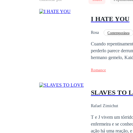
I HATE YOU
Rosa
Contemporánea
Giro Argumental
Cuando repentinamente
perderlo parece derrum
hermano gemelo, Kaiden, parece estar bas
repentina muerte de su
Romance
consuelo el uno del ot
SLAVES TO 
Rafael Zimichut
T e J vivem um tórrido
enfermeira e se conhec
ação há uma reação, e 