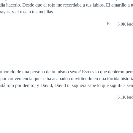
labios, El amarillo a tu opaco cabello,
rayas, y el rosa a tus mejillas.
10
5.0K leí
amorado de una persona de tu mismo sexo? Eso es lo que debieron pe
r conveniencia que se ha acabado convirtiendo en una tórrida historia de 
stá roto por dentro, y David, David ni siquiera sabe lo que significa sen
6.1K leí