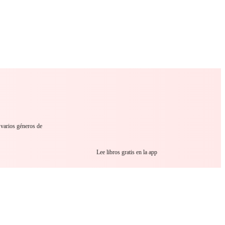
 Romance
Sci-Fi
Guerra
Otros
 varios géneros de
Lee libros gratis en la app