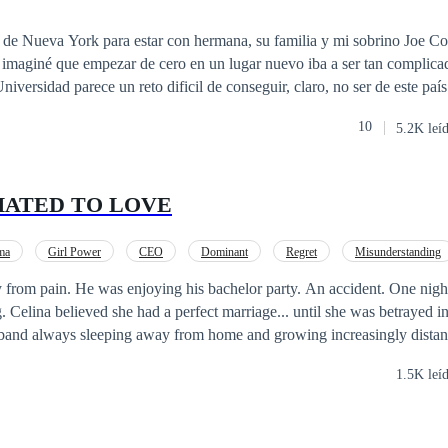
e Nueva York para estar con hermana, su familia y mi sobrino Joe Cooper. Mi 
 imaginé que empezar de cero en un lugar nuevo iba a ser tan compli
niversidad parece un reto dificil de conseguir, claro, no ser de este pa
reto y las sensaciones, indescriptibles. Y cuando Darell Kraus apareció
10
5.2K leí
todo empeoró. Se me metió por dentro, cada cosa, lugar o situación se 
icantes. Él cambió mi mundo por completo. Segunda parte del libro Endless.
 HATED TO LOVE
ma
Girl Power
CEO
Dominant
Regret
Misunderstanding
from pain. He was enjoying his bachelor party. An accident. One night
. Celina believed she had a perfect marriage... until she was betrayed i
sband always sleeping away from home and growing increasingly distant
e the relationship, she decides to surprise him.
1.5K leí
er catching her husband in the arms of his secretary, she
ugh the streets, drowns herself in drink, and, in the rainy weather, run