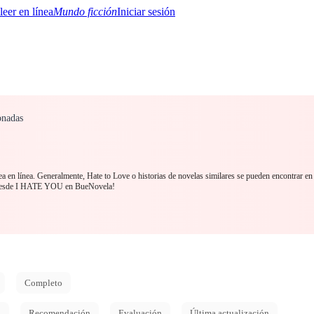
Mundo ficción
Iniciar sesión
onadas
BTQ+
YA/TEEN
Paranormal
Misterio/Thriller
Oriental
Juegos
Historia
MM
a en línea. Generalmente, Hate to Love o historias de novelas similares se pueden encontrar en
a desde I HATE YOU en BueNovela!
Completo
d
Recomendación
Evaluación
Última actualización