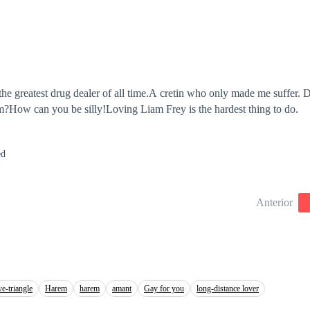
he greatest drug dealer of all time.A cretin who only made me suffer. Di
m?How can you be silly!Loving Liam Frey is the hardest thing to do.
ed
Anterior
ve-triangle
Harem
harem
amant
Gay for you
long-distance lover