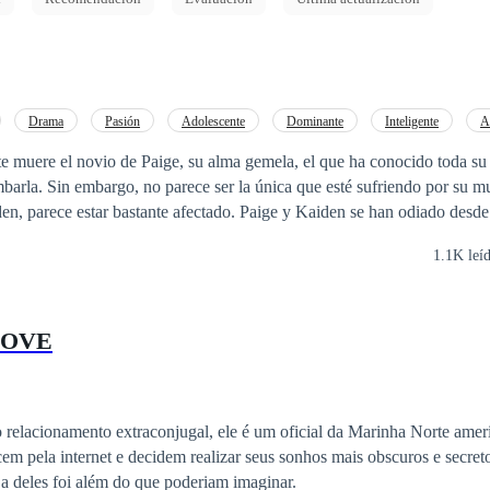
Drama
Pasión
Adolescente
Dominante
Inteligente
A
Malentendido
 muere el novio de Paige, su alma gemela, el que ha conocido toda su v
barla. Sin embargo, no parece ser la única que esté sufriendo por su mu
tante afectado. Paige y Kaiden se han odiado desde pequeños, la
 ser querido parece ser un detonante para no soportar la presencia del o
1.1K leí
ro? O será, ¿la cura peor que la enfermedad?
LOVE
 relacionamento extraconjugal, ele é um oficial da Marinha Norte ameri
em pela internet e decidem realizar seus sonhos mais obscuros e secret
a deles foi além do que poderiam imaginar.