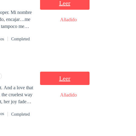
Leer
nombre
cado, encajar…me
Añadido
ís tampoco me
 para dañar mi
dos
Completed
volvieron
Leer
. And a love that
n the cruelest way
Añadido
, her joy faded
dos
Completed
s over a homeless