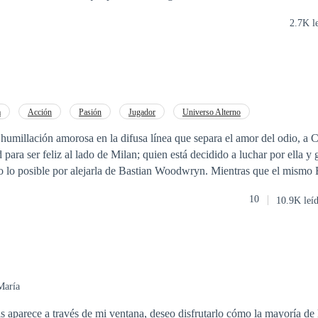
2.7K l
a
Acción
Pasión
Jugador
Universo Alterno
e humillación amorosa en la difusa línea que separa el amor del odio, a C
para ser feliz al lado de Milan; quien está decidido a luchar por ella y 
o lo posible por alejarla de Bastian Woodwryn. Mientras que el mismo B
entando a un tipo de enemigo muy distinto al que conoce; la retadora e i
10
10.9K leí
no sabe es que ella está decidida a no perder ni a doblegarse ante él. Un nuevo ci
najes, un misterioso enemigo aparece y una guerra amorosa que los term
 las tentaciones y pasiones más profundas de su amor?
María
s aparece a través de mi ventana, deseo disfrutarlo cómo la mayoría de 