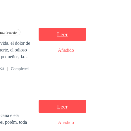
mor Secreto
Leer
ida, el dolor de
erte, el odioso
Añadido
tro, ¿encontrarán
dos
Completed
Leer
cana e ela
os, porém, toda
Añadido