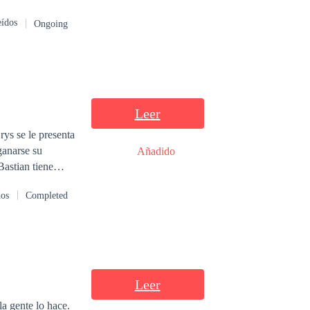
eídos
Ongoing
Leer
rys se le presenta
ganarse su
Añadido
astian tiene
nquietante
dos
Completed
clo
inará
Leer
la gente lo hace.