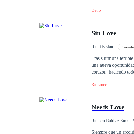
Outro
Sin Love
Rumi Baslan
Comedi
Tras sufrir una terribl
una nueva oportunidad 
corazón, haciendo tod
claro que se está enfr
Romance
Crystalle Bellowk. Lo que 
escolar, nuevos perso
consumiendo. ¿Conseguirán Crys y Bastian sobrevivir a este nuevo ciclo escolar sin destruirse? o por el
Needs Love
contrario ¿Caerán ante
Romero Ruidiaz Emma 
Siempre que un arcoiri