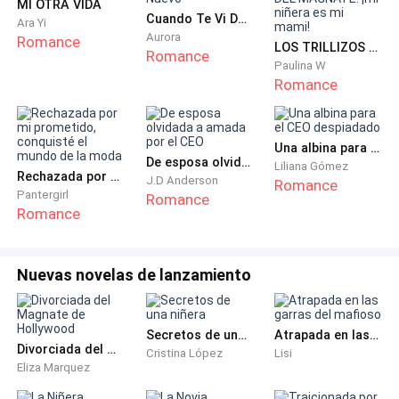
MI OTRA VIDA
puestos de la terraza para observar mi creación a una
Cuando Te Vi De Nuevo
Ara Yi
distancia apropiada. Estiro mis piernas, apoyo mis
Aurora
Romance
LOS TRILLIZOS DEL MAGNATE: ¡mi niñera es mi mami!
brazos detrás de mi espalda y miro de nuevo al cielo
Romance
Paulina W
estrellado.
Romance
—¿Qué hay de interesante en el cielo para mirarlo
tanto? — escucho una voz masculina a mi lado. Un
Una albina para el CEO despiadado
De esposa olvidada a amada por el CEO
Liliana Gómez
hombre que ni me molesto por ver se ha sentado en el
Rechazada por mi prometido, conquisté el mundo de la moda
J.D Anderson
Romance
puesto que tengo cerca.
Pantergirl
Romance
Romance
—Porque estoy esperando a que caiga una estrella
fugaz para pedir un deseo — respondo volviendo a ver
Nuevas novelas de lanzamiento
al frente a Amy con el rubio entre sonrisas coquetas.
Mírala, no y qué tenía pena.
Secretos de una niñera
Atrapada en las garras del mafioso
—¿Qué vas a desear al ver una? — cuestiona intrigado.
Divorciada del Magnate de Hollywood
Cristina López
Lisi
Eliza Marquez
—No sé si quiera responder esa pregunta antes que