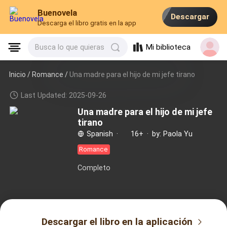
Buenovela
Descargar
Descarga el libro gratis en la app
Mi biblioteca
Busca lo que quieras
Inicio /
Romance
/
Una madre para el hijo de mi jefe tirano
Last Updated: 2025-09-26
Una madre para el hijo de mi jefe
tirano
Spanish
·
16+
·
by: Paola Yu
Romance
Completo
Descargar el libro en la aplicación