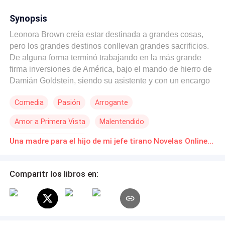
Synopsis
Leonora Brown creía estar destinada a grandes cosas,
pero los grandes destinos conllevan grandes sacrificios.
De alguna forma terminó trabajando en la más grande
firma inversiones de América, bajo el mando de hierro de
Damián Goldstein, siendo su asistente y con un encargo
inaudito de parte de su jefe: ¡Qué le busque una madre
Comedia
Pasión
Arrogante
para su hijo! Damián es un hombre cruel y enigmático
que parece esconder más de un secreto. Porque ese
Amor a Primera Vista
Malentendido
tirano que quiere que Leonora incline la cabeza y cumpla
sus órdenes más absurdas, fue el mismo hombre dulce y
Relación en la Oficina
Una madre para el hijo de mi jefe tirano Novelas Online Descarga gratuita de PDF
comprensivo que le hizo conocer el amor una noche que
jura no recordar. Aun así, al verla por segunda vez, su
reacción es inminente: la odia, e intenta despedirla.
Comparitr los libros en:
Después ¡le pide que le consiga una familia falsa para
mantener su imagen limpia! Leonora tendrá que recoger
los pedazos de su corazón roto y evitar que su maniático
nuevo jefe la despida. Todo, mientras hace de cupido,