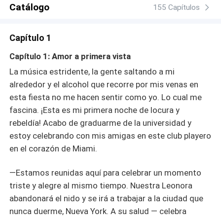
asistente y algo más. ¿Lo logrará? Según ella sí, según
Catálogo
155 Capítulos
Damián… no. Lo que ninguno sabe es que, el destino
terminará uniéndolos por más que intenten huir de él.
Capítulo 1
Capítulo 1: Amor a primera vista
La música estridente, la gente saltando a mi
alrededor y el alcohol que recorre por mis venas en
esta fiesta no me hacen sentir como yo. Lo cual me
fascina. ¡Esta es mi primera noche de locura y
rebeldía! Acabo de graduarme de la universidad y
estoy celebrando con mis amigas en este club playero
en el corazón de Miami.
—Estamos reunidas aquí para celebrar un momento
triste y alegre al mismo tiempo. Nuestra Leonora
abandonará el nido y se irá a trabajar a la ciudad que
nunca duerme, Nueva York. A su salud — celebra