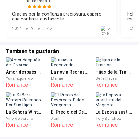
murmuró Lo
Katia Parra10
momento su único pensamiento es sostener a su padre
crees que es muy pronto para que nos
que casi se precipita al suelo dejando entrever un mudo
comprometamos? – besó los labios de la hermosa
Gracias por la confianza preciosura, espero
hola!
llanto ante lo que ve.—¡Papá! —grita una Mariah preocupada
que continúe gustandote
muy d
mujer que tenía enfrente desnuda y dispuesta para él,
por la actitud de su progenitor —. Siéntalo Damián por favor
2024-08-26 18:21:42
2
2024-
—busca desesperada un vaso con agua,
quien no le correspondió el beso por supuesto —
¡existe más en esta vida que el matrimonio!
También te gustarán
— ¡Largo! – espetó en la cara del adonis.
— ¿Qué? – inquirió sin entender.
Amor después del Divorcio
La novia Rechazada
Hijas de la Traición
Yuna Izquierdo
Marnie
Bella Hayes
— ¡Que te largues de mi apartamento imbécil! – lo
Romance
Romance
Romance
empujó y saltó de la cama asombrado — ¡esto lo va a
saber tu padre! – advirtió señalándolo con el dedo.
La Señora Winters Peleando Por Sus Hijos
El Precio del Desprecio: Dulce Venganza
La Esposa sustituta del Magnate
Y lo supo…
Vino de verano
Abril
Tory Sánchez
Romance
Romance
Romance