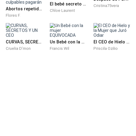
El bebé secreto del mejor amigo de mi hermano
Cristina75vera
Abortos repetidos y sin piedad: los culpables pagarán
Chloe Laurent
Flores F.
CURVAS, SECRETOS Y UN CEO
Un Bebé con la mujer EQUIVOCADA
El CEO de Hielo y la Mujer que Juró Odiar
Cruelia D’mon
Francis Wil
Priscila Ozilio