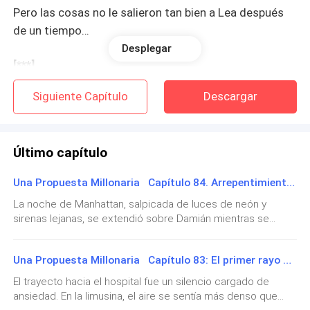
Pero las cosas no le salieron tan bien a Lea después
de un tiempo…
Desplegar
[***]
Siguiente Capítulo
Descargar
La mujer ronroneaba tratando de abrazar el enorme
cuerpo del hombre que ya no se encontraba a su lado
y que por alguna razón – obvia por su puesto – ella
Último capítulo
creyó que le pertenecía por haber pasado todo el fin
de semana en su compañía.
Una Propuesta Millonaria Capítulo 84. Arrepentimientos y argumentos
La noche de Manhattan, salpicada de luces de neón y
Pensó que era un logro ya que estaba cazándolo
sirenas lejanas, se extendió sobre Damián mientras se
desde hacía algún tiempo.
apoyaba en el frío balcón de la habitación del hospital. Su
padre, Derek, se acercó a él, y la vieja y dolorosa herida se
— ¿Pensé que quedarías más tiempo conmigo? – el
Una Propuesta Millonaria Capítulo 83: El primer rayo de sol
abrió de nuevo. Damián se mantuvo callado, con la vista
hombre giró hacia ella admirando su precioso busto
perdida en el horizonte. La última vez que había visto a su
El trayecto hacia el hospital fue un silencio cargado de
padre, la rabia lo había consumido. Hoy, el dolor era lo único
desnudo y suspiró.
ansiedad. En la limusina, el aire se sentía más denso que
que sentía.—No sé qué decirte —comenzó Derek, su voz