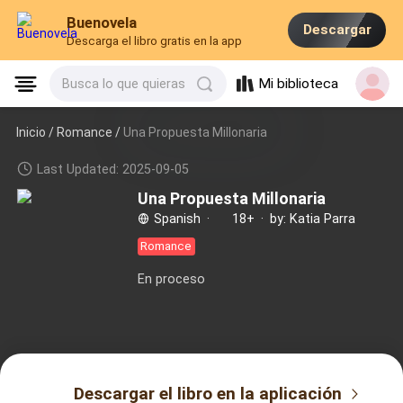
Buenovela
Descargar
Descarga el libro gratis en la app
Mi biblioteca
Busca lo que quieras
Inicio /
Romance
/
Una Propuesta Millonaria
Last Updated: 2025-09-05
Una Propuesta Millonaria
Spanish
·
18+
·
by: Katia Parra
Romance
En proceso
Descargar el libro en la aplicación