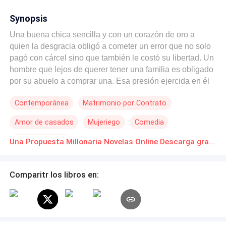
Synopsis
Una buena chica sencilla y con un corazón de oro a
quien la desgracia obligó a cometer un error que no solo
pagó con cárcel sino que también le costó su libertad. Un
hombre que lejos de querer tener una familia es obligado
por su abuelo a comprar una. Esa presión ejercida en él
por ser el heredero de una gran fortuna lo llevó a: Una
Contemporánea
Matrimonio por Contrato
chica. Un bar, muchas copas, una noche loca. Y una
propuesta millonaria…
Amor de casados
Mujeriego
Comedia
Poder Femenino
Una Propuesta Millonaria Novelas Online Descarga gratuita de PDF
Comparitr los libros en: