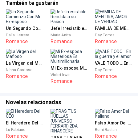
certeza de que no volverían a toparse. Con esto en
decidido subir el resto de los pisos por las escaleras.
También te gustarán
Propuesta a seguir de nuevo me detenía.—¿Porque sigues
mente se afianzaba de guardar su interés por Pamela,
mintiendo? Si no sintieras nada no hubieses correspondido
su ex novia, quien a pesar de que le había terminado
el beso que nos dimos.—Quizás lo hice porque aún sigo
este guardaba esperanzas de volver con ella.
Un Segundo Comienzo Con Mi Ex-esposo
Jefe Irresistible: Rendida a su Pasión
FAMILIA DE MENTIRA, AMOR DE VERDAD
Dalia Herrera
Maria Anita
Day Torres
*************
Romance
Romance
Romance
—Mod, que bien que ya bajaste, es todo por esta
noche, ve y cúbrete— decía mi padre tratando de no
La Virgen del Mafioso
VALE TODO ...En la guerra y el amor
Mi Ex-esposa Misteriosa Es Multimillonaria
Ninha Cardoso
Day Torres
molestarse conmigo.
Violet Irwin
Romance
Romance
Romance
—Padre ¿Qué sucedió para que estés asi?—le insistía
en preguntarle, pero el solo me tomo del brazo y me
Novelas relacionadas
llevo a la oficina.
—Te estoy diciendo que ya no trabajaras por hoy y
El Heredero Del CEO
Falso Amor Del Italiano
solo estas preguntando tontadas, Moddie.
Lu Fabiano
Rumi Baslan
Romance
Romance
TRAS TUS HUELLAS (UNIVERSO FERRARI) 2DA RINASCERE