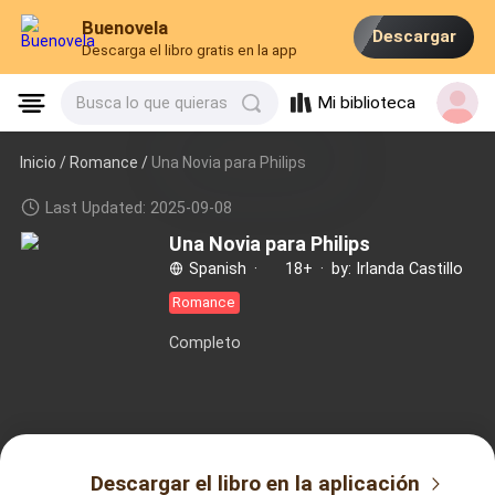
Buenovela
Descargar
Descarga el libro gratis en la app
Mi biblioteca
Busca lo que quieras
Inicio /
Romance
/
Una Novia para Philips
Last Updated: 2025-09-08
Una Novia para Philips
Spanish
·
18+
·
by: Irlanda Castillo
Romance
Completo
Descargar el libro en la aplicación