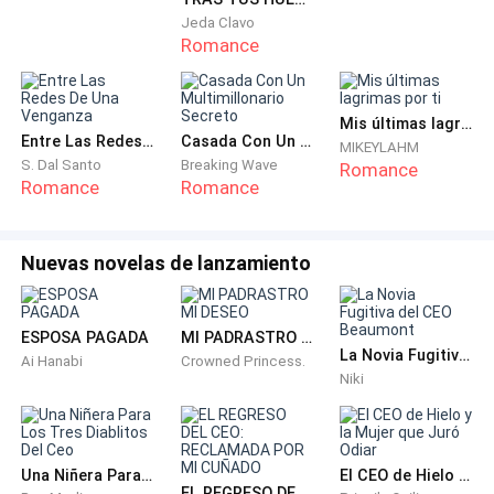
—De acuerdo, pero dime ¿Qué paso? No creo que por
Jeda Clavo
mi estuvieses discutiendo con el bartender.
Romance
—Mod, discutía con ese pedazo de idiota ya que sabe
que aquí tenemos una clientela a quien venderle y
Mis últimas lagrimas por ti
Entre Las Redes De Una Venganza
Casada Con Un Multimillonario Secreto
MIKEYLAHM
llegaron dos chicos ricos a pretender que les
S. Dal Santo
Breaking Wave
Romance
vendiéramos un buen licor a un bajo precio y como les
Romance
Romance
negué su pedido no querían pagar lo que le
indicábamos. Uno de ellos nos mencionó que éramos
Nuevas novelas de lanzamiento
unos usureros y luego llego otro que estaba en el
público, el cual insulto mi negocio y mi persona. Por
poco les parto la cara a ese par de imbéciles —
ESPOSA PAGADA
MI PADRASTRO MI DESEO
refutaba mi padre enojado mientras de mi parte me
La Novia Fugitiva del CEO Beaumont
Ai Hanabi
Crowned Princess.
Niki
preguntaba si acaso sería ese el chico que vi, el del
publico que había llamado mi atención.
—¿Cómo sabes que eran ricos?
Una Niñera Para Los Tres Diablitos Del Ceo
El CEO de Hielo y la Mujer que Juró Odiar
EL REGRESO DEL CEO: RECLAMADA POR MI CUÑADO