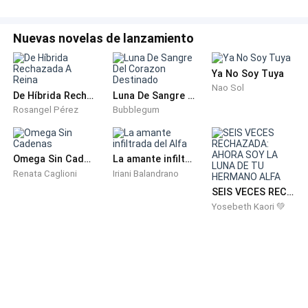
Por supuesto que lo sabía. El Alfa Gael nunca soltaba
Nuevas novelas de lanzamiento
lo que consideraba suyo. Y eso era yo para él: una
simple criadora, un error que toleraba.
Ya No Soy Tuya
Nao Sol
De Híbrida Rechazada A Reina
Luna De Sangre Del Corazon Destinado
Mis dedos se apretaron alrededor del frasco.
Rosangel Pérez
Bubblegum
—No me voy a quedar —dije en voz baja, pero firme—.
Ya no.
Omega Sin Cadenas
La amante infiltrada del Alfa
Renata Caglioni
Iriani Balandrano
Camila soltó un largo suspiro.
SEIS VECES RECHAZADA: AHORA SOY LA LUNA DE TU HERMANO ALFA
Yosebeth Kaori 💚
—Entonces hazlo esta noche —me animó.
**CÁMARA DE GAEL**
La copa temblaba en mi mano mientras me acercaba
a la mesa donde Jules estaba sentado con Rocío a su