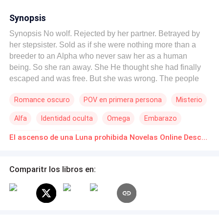
Synopsis
Synopsis No wolf. Rejected by her partner. Betrayed by
her stepsister. Sold as if she were nothing more than a
breeder to an Alpha who never saw her as a human
being. So she ran away. She He thought she had finally
escaped and was free. But she was wrong. The people
who saved her never intended to help her. They were just
Romance oscuro
POV en primera persona
Misterio
waiting for the perfect moment to reveal their true
intentions. They were waiting for her power. They were
Alfa
Identidad oculta
Omega
Embarazo
waiting for it to break. They were waiting to use it. And
now that they have awakened the Beast... They will no
Renacer
Venganza
El ascenso de una Luna prohibida Novelas Online Descarga gratuita de PDF
longer be able to stop her. They will only be able to bear
the consequences.
Comparitr los libros en: