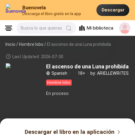
Buenovela
Descargar
Descarga el libro gratis en la app
Mi biblioteca
Busca lo que quieras
Inicio /
Hombre lobo
/
El ascenso de una Luna prohibida
Last Updated: 2026-07-30
El ascenso de una Luna prohibida
Spanish
·
18+
·
by: ARIELLEWRITES
Hombre lobo
En proceso
Descargar el libro en la aplicación