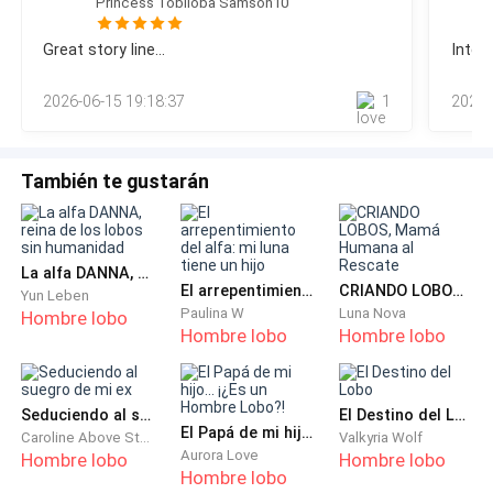
Princess Tobiloba Samson10
**CÁMARA DE VALERIA**
estuviera ahí dentro nos oyó», murmuró.«O quería que los
oyéramos», respondió el Alfa Diego.Ese pensamiento me
Great story line...️
Intere
oprimió el pecho, pues sabía que esto tenía que ser una
Esa misma tarde había llevado el veneno. El pequeño
trampa.«No me gusta esto», susurró Camilla, acercándose
frasco ardía ligeramente en mi mano. Era pequeño… y
2026-06-15 19:18:37
1
2026-
hasta que su hombro rozó el mío.El aire
mortal.
—¿Estás segura de esto? —preguntó Camila con
También te gustarán
suavidad, buscando mis ojos.
No respondí de inmediato, porque en realidad no
La alfa DANNA, reina de los lobos sin humanidad
estaba segura. Ni del veneno, ni del plan de escape, ni
El arrepentimiento del alfa: mi luna tiene un hijo
CRIANDO LOBOS, Mamá Humana al Rescate
Yun Leben
de nada. Pero sí estaba segura de una cosa: si me
Paulina W
Luna Nova
Hombre lobo
Hombre lobo
Hombre lobo
quedaba un poco más en ese palacio, moriría
lentamente… o, peor aún, viviría como si no fuera
nadie.
Seduciendo al suegro de mi ex
El Destino del Lobo
El Papá de mi hijo... ¡¿Es un Hombre Lobo?!
Caroline Above Story
Valkyria Wolf
—Nunca te dejará ir, Valeria —continuó Camila, con la
Aurora Love
Hombre lobo
Hombre lobo
Hombre lobo
voz tensa—. Lo sabes, ¿verdad?