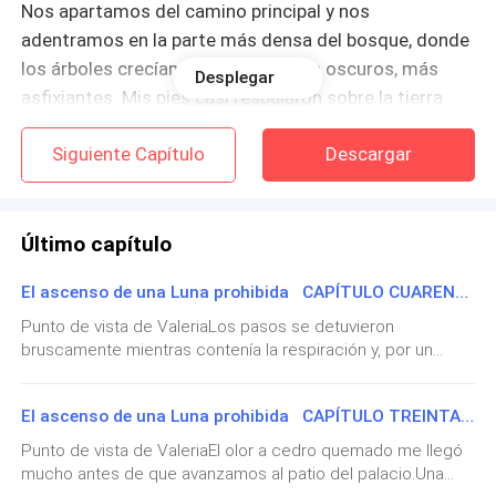
Nos apartamos del camino principal y nos
adentramos en la parte más densa del bosque, donde
los árboles crecían más juntos, más oscuros, más
Desplegar
asfixiantes. Mis pies casi resbalaron sobre la tierra
húmeda, pero me estabilicé aferrándome a una rama
Siguiente Capítulo
Descargar
baja.
Podía oír el ruido de múltiples pisadas detrás de
nosotras y sabía que los guardias se acercaban
Último capítulo
peligrosamente.
El ascenso de una Luna prohibida CAPÍTULO CUARENTA
—Mierda… —murmuró Camila entre dientes.
Punto de vista de ValeriaLos pasos se detuvieron
bruscamente mientras contenía la respiración y, por un
instante, me pregunté si los había imaginado.Entonces se
Si los guardias nos alcanzaban, estaríamos perdidas.
oyó un sordo raspado, como de piedra contra piedra, y
No teníamos lobos ni velocidad para defendernos.
El ascenso de una Luna prohibida CAPÍTULO TREINTA Y NUEVE
también como si alguien se moviera tras la pared.—Siguen
Solo contábamos con unos pocos segundos robados
aquí —susurré.—¿Qué dijiste? —preguntó el Alfa Diego,
Punto de vista de ValeriaEl olor a cedro quemado me llegó
y un plan desesperado que tal vez ya se estaba
girando la cabeza hacia mí.—Ahí —señalé el tapiz
mucho antes de que avanzamos al patio del palacio.Una
descolorido que colgaba junto a la estantería vacía.El
desmoronando.