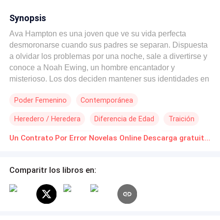
Synopsis
Ava Hampton es una joven que ve su vida perfecta
desmoronarse cuando sus padres se separan. Dispuesta
a olvidar los problemas por una noche, sale a divertirse y
conoce a Noah Ewing, un hombre encantador y
misterioso. Los dos deciden mantener sus identidades en
secreto y se entregan a una pasión avasalladora. Pero lo
Poder Femenino
Contemporánea
que iba a ser solo una aventura sin compromiso se
convierte en algo mucho más serio cuando Ava descubre
Heredero / Heredera
Diferencia de Edad
Traición
las consecuencias de su acto imprudente. Ahora, tendrá
que enfrentarse a los cambios en su vida y convivir con
Matrimonio por Contrato
Despiadado
CEO
Un Contrato Por Error Novelas Online Descarga gratuita de PDF
un hombre que hará sus problemas aún mayores que
Romance oscuro
antes.
Comparitr los libros en: