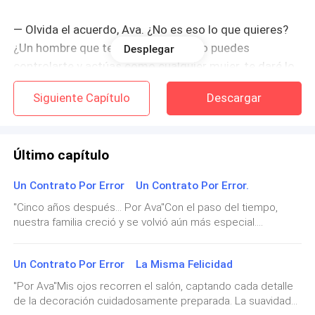
— Olvida el acuerdo, Ava. ¿No es eso lo que quieres?
¿Un hombre que te posea? Ya que no puedes
Desplegar
controlarte y actúas como cualquier mujer, te daré lo
que deseas, exactamente como te mereces.
Siguiente Capítulo
Descargar
Consumaremos este matrimonio de una vez, y quizás
así dejarás de intentar avergonzarme.
Último capítulo
— Noah, por favor... — Digo con la voz quebrada,
sintiendo las lágrimas correr por el rincón de mis ojos
Un Contrato Por Error Un Contrato Por Error.
— Suelta, no hagas esto, por favor.
"Cinco años después... Por Ava"Con el paso del tiempo,
nuestra familia creció y se volvió aún más especial.
"Unas semanas antes..."
Matthew, nuestro primogénito, con sus cabellos pelirrojos
que recuerdan a los míos y ojos azules tan intensos como
Termino mi tercer trago y le paso el vaso al barman
Un Contrato Por Error La Misma Felicidad
los de su padre, ya tiene cinco años, siempre rebosante de
para que me sirva otro, mientras intento mantener mi
energía y curiosidad. Es nuestro pequeño explorador,
"Por Ava"Mis ojos recorren el salón, captando cada detalle
siempre listo para descubrir algo nuevo en el mundo.Hace
atención en una conversación con mi amiga. Por más
de la decoración cuidadosamente preparada. La suavidad
dos años, Benjamin y Sophia, nuestra adorable pareja de