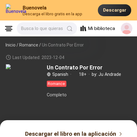
Buenovela
Descargar
Descarga el libro gratis en la app
Mi biblioteca
Busca lo que quieras
Inicio /
Romance
/
Un Contrato Por Error
Last Updated: 2023-12-04
Un Contrato Por Error
Spanish
·
18+
·
by: Ju Andrade
Romance
Completo
Descargar el libro en la aplicación