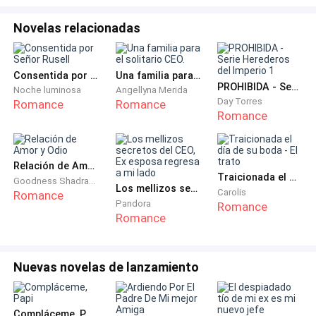
al ver mis ojos humedecidos — ¿Cómo planeas
resolverlo?
Novelas relacionadas
— No lo sé, pensaré en alguna solución a lo largo de la
semana. En fin, intentemos olvidar... — Interrumpo mi
Consentida por Señor Rusell
Una familia para el solitario CEO.
PROHIBIDA - Serie Herederos del Imperio 1
Noche luminosa
Angellyna Merida
frase cuando veo a uno de mis principales problemas,
Day Torres
Romance
Romance
bailando alegremente en la pista con la mujer con
Romance
quien me fue infiel — ¿Esto es en serio?
— No puedo creer que tenga esa audacia, Ava. ¡Dios
Relación de Amor y Odio
Traicionada el día de su boda - El trato
mío, ni siquiera ha pasado una semana desde que
Goodness Shadrach
Los mellizos secretos del CEO, Ex esposa regresa a mi lado
Carolis
Romance
descubriste la traición de los dos!
Pandora
Romance
Romance
— Mientras estoy aquí, sufriendo, él ni siquiera
recuerda que existo — Suelto un largo suspiro
Nuevas novelas de lanzamiento
mientras les doy la espalda y termino la bebida en mi
vaso — Pero eso va a cambiar hoy, le demostraré que
no me afecta lo que hizo.
Compláceme, Papi