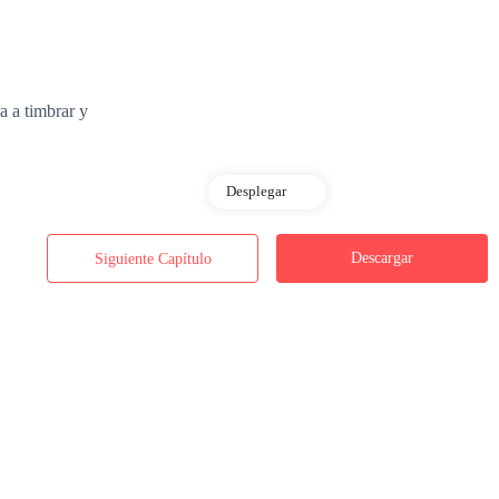
a a timbrar y
Desplegar
Descargar
Siguiente Capítulo
Angela. Bonito momento para llamar, Angie.