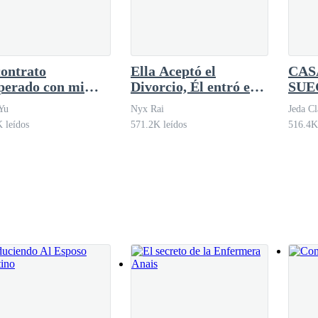
ontrato
Ella Aceptó el
CAS
perado con mi
Divorcio, Él entró en
SUE
 padre. Que se joda Savanna. Que le den a todo el puñetero mundo de m
Pánico
ATE
Yu
Nyx Rai
Jeda C
CO
 leídos
571.2K leídos
516.4K
ando por la junta de mi
e un tirón.- Ni de broma.