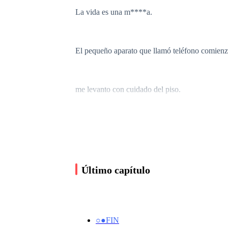
La vida es una m****a.
El pequeño aparato que llamó teléfono comienz
me levanto con cuidado del piso.
M*****a sea, me duele todo.
Tomo el teléfono y gruño al ver el nombre de 
Último capítulo
●○●○● Llamada telefónica ●○●○●
○●FIN