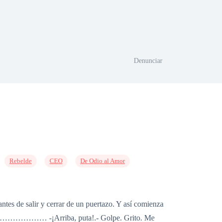
Denunciar
Rebelde
CEO
De Odio al Amor
es de salir y cerrar de un puertazo. Y así comienza
………………………… -¡Arriba, puta!.- Golpe. Grito. Me