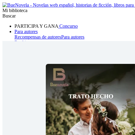
Mi biblioteca
Buscar
PARTICIPA Y GANA
Concurso
Para autores
Recompensas de autores
Para autores
Ranking
Navegar
Novelas
Cuentos Cortos
Todos
Romance
Hombre lobo
Mafia
Sistema
Fantasía
Urbano
LG