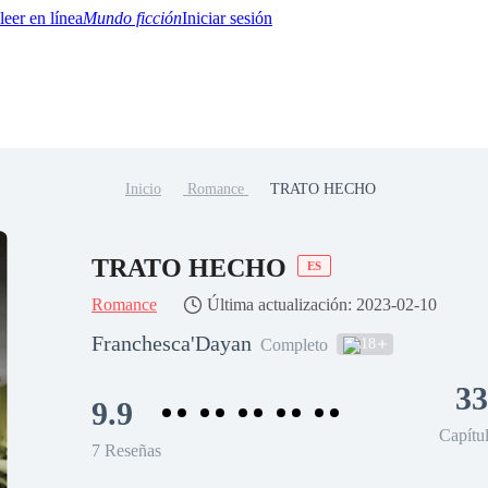
Mundo ficción
Iniciar sesión
Inicio
Romance
TRATO HECHO
BTQ+
YA/TEEN
Paranormal
Misterio/Thriller
Oriental
Juegos
Historia
MM
TRATO HECHO
ES
Romance
Última actualización: 2023-02-10
Franchesca'Dayan
18
Completo
33
9.9
Capítu
7 Reseñas