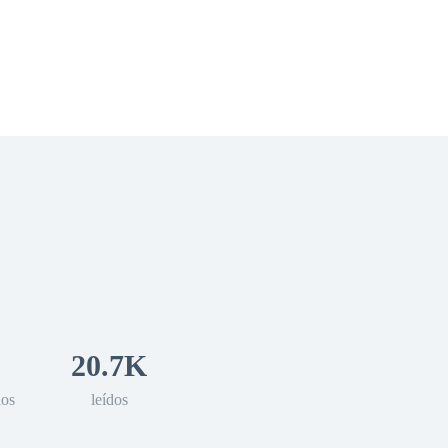
 Romance
Sci-Fi
Guerra
Otros
20.7K
los
leídos