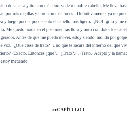
sillo de la casa y tira con más dureza de mi pobre cabello. Me lleva ha
zan por mis mejillas y lloro con más fuerza. Definitivamente, ya no pued
za y luego poco a poco siento el cabello más ligero. -¡NO! -grito y me
ello. Me quedo tirada en el piso mientras lloro y miro con dolor los cabe
refrigerador. Antes de que me pueda mover, estoy siendo, molida po
e voz. -¿Qué clase de trato? -Uno que te sacara del infierno del que viv
rto? -Exacto. Entonces ¿que?... ¿Trato?.- . -Trato.- Acepto y la llamada
e estoy metiendo.
○●CAPÍTULO 1