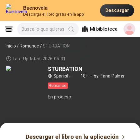
Buenovela
Descargar
Descarga el libro gratis en la app
Mi biblioteca
Busca lo que quieras
Inicio /
Romance
/
STURBATION
Last Updated: 2026-05-31
STURBATION
Spanish
·
18+
·
by: Fana Palms
Romance
En proceso
Descargar el libro en la aplicación