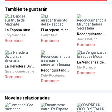
sobrevivido a todo y ya no se impresionan por nada.El
importó. Estaba aferrando el borde con tanta fuerza
edificio al que me había dirigido el número de la doctora
También te gustarán
Park estaba en Mayfair.Antiguo.Fachada de piedra.El tipo de
que me dolían los nudillos y él se movía duro y
edificio que había sido importante durante siglos y que tenía
profundo y yo intentaba no gritar en un edificio
toda la intención de seguir siéndolo.No había ningún
universitario a las 3pm de un martes.
La Esposa sustituta del Magnate
El arrepentimiento del ex-esposo
Reconquistando a Mi Encantadora Secretaria
Tory Sánchez
Evelyn M.M
Intentando. Sin conseguirlo.
Joana Del Río
Romance
Romance
Romance
"Alguien escuchará," dijo contra mi espalda, pero no
redujo el ritmo. Ni lo más mínimo.
La Venganza de la Esposa Muda
La Heredera Divorciada Billonaria
Mel Polanco
"Que escuchen," logré decir entre jadeos. "Que
Reconquistando a mi amante secreta millonaria
Quiero comer carne
Romance
Dehy Rodríguez
escuche todo el puto pasillo."
Romance
Romance
Me agarró el cabello y echó mi cabeza hacia atrás y
grité, el sonido rebotando en las blancas paredes de
Novelas relacionadas
la habitación de aspecto más aburrido del campus. La
contradicción de todo lo hacía más ardiente. Los