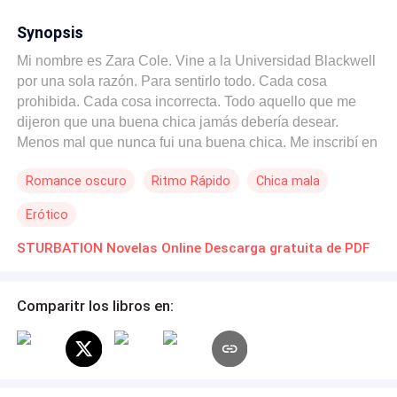
Synopsis
Mi nombre es Zara Cole. Vine a la Universidad Blackwell
por una sola razón. Para sentirlo todo. Cada cosa
prohibida. Cada cosa incorrecta. Todo aquello que me
dijeron que una buena chica jamás debería desear.
Menos mal que nunca fui una buena chica. Me inscribí en
el estudio de psicología del Profesor Voss sobre el deseo
Romance oscuro
Ritmo Rápido
Chica mala
humano pensando que era dinero fácil. Lo que obtuve fue
un hombre que estudiaba mi cuerpo como un manuscrito
Erótico
que no podía dejar de leer. Un hombre que rompió sus
propias reglas y luego me abrió en canal de maneras de
STURBATION Novelas Online Descarga gratuita de PDF
las que aún me estoy recuperando. Pero Voss no era el
único hombre peligroso en Blackwell. Estaba Kai. El
Comparitr los libros en:
novio de mi compañera de cuarto. Incorrecto en todos los
sentidos. Los dos lo sabíamos. Lo hicimos de todas
formas. Sobre la encimera de la cocina mientras ella
dormía a metros de distancia. Estaba el desconocido
enmascarado que sabía mi nombre antes de que yo se lo