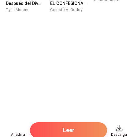
Después del Divorcio, Él Volvió Rogando
EL CONFESIONARIO DEL PECADO
Tyna Moreno
Celeste A. Godoy
"Más fuerte," dije. "Adrian. Más fuerte."
"Dios, Zara."
"Dije más fuerte."
Me dio más fuerte.
Llegué con la cara presionada contra sus papeles de
investigación esparcidos, temblando y maldiciendo y
clavando las uñas en el escritorio de madera. Él siguió
treinta segundos después, su frente cayendo sobre
mi espalda, los dos respirando como si hubiéramos
estado corriendo.
Leer
Silencio.
Añadir a
Descarga