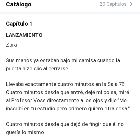
Catálogo
diera. Que me había estado observando durante más
20 Capítulos
tiempo del que yo sabía. Que dejó algo después que lo
cambió todo. Y luego estaba la verdad sobre el estudio.
Capítulo 1
Sobre por qué realmente me eligieron. Sobre qué tan
profunda era la obsesión antes de que yo cruzara esa
LANZAMIENTO
puerta. STURBATION no es una historia de amor. Es un
Zara
experimento sin grupo de control. Es lo que ocurre
cuando una mujer que lo quiere todo entra en una
Sus manos ya estaban bajo mi camisa cuando la
habitación llena de hombres dispuestos a dárselo todo y
puerta hizo clic al cerrarse.
tomar todo a cambio. Advertencia. Esta historia es
explícita. Sin vergüenza. Cruda y sin filtros. Cada capítulo
hará que tu pulso se dispare y tu piel arda. Si buscas algo
Llevaba exactamente cuatro minutos en la Sala 7B.
dulce, cierra este libro. Si estás lista para sentirlo todo, da
Cuatro minutos desde que entré, dejé mi bolsa, miré
vuelta a la página.
al Profesor Voss directamente a los ojos y dije "Me
inscribí en tu estudio pero primero quiero otra cosa."
Cuatro minutos desde que dejó de fingir que él no
quería lo mismo.