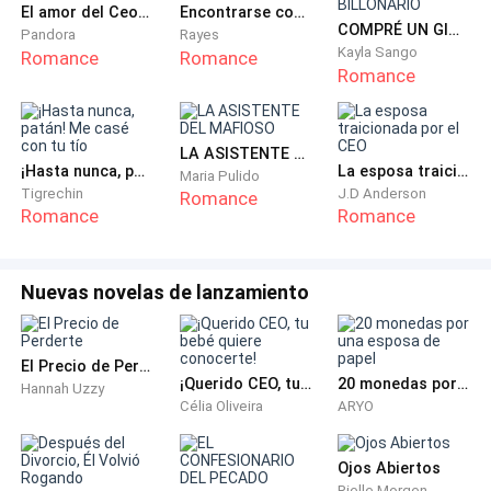
certificados en la pared. Los pósters de investigación.
El amor del Ceo mexicano
Encontrarse con el Ex-Esposo
COMPRÉ UN GIGOLÓ Y ERA UN BILLONARIO
Pandora
Rayes
El monitor en el escritorio todavía parpadeando,
Kayla Sango
Romance
Romance
todavía registrando mis datos de pulso que estaban
Romance
absolutamente por las nubes en ese momento.
"Mira el monitor," le dije sin aliento.
LA ASISTENTE DEL MAFIOSO
¡Hasta nunca, patán! Me casé con tu tío
La esposa traicionada por el CEO
Maria Pulido
Tigrechin
J.D Anderson
Romance
Miró. Lo escuché exhalar fuerte.
Romance
Romance
"Eso es lo que me haces," dije. "Ponlo en tu
investigación."
Nuevas novelas de lanzamiento
Algo se rompió en él entonces. Cualquier hilo de
El Precio de Perderte
control al que se había estado aferrando se soltó por
¡Querido CEO, tu bebé quiere conocerte!
20 monedas por una esposa de papel
Hannah Uzzy
completo y dejó de ser cuidadoso y yo dejé de
Célia Oliveira
ARYO
importarme cualquier cosa excepto la sensación que
se acumulaba en lo bajo de mi estómago, caliente y
Ojos Abiertos
tensa y urgente.
Rielle Morgen