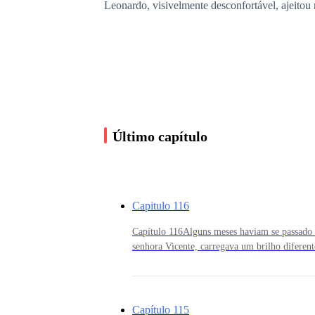
Leonardo, visivelmente desconfortável, ajeitou
— Tenho uma entrevista com Alana Dumont — re
A recepcionista soltou uma risada, quase sem qu
Último capítulo
— Você? — disse ela, ainda rindo. — Está brinc
da empresa.
Capitulo 116
Capítulo 116Alguns meses haviam se passado 
Leonardo sentiu seu rosto esquentar.
senhora Vicente, carregava um brilho diferen
da nova fase e o pequeno ser crescendo em se
redor.Naquela manhã, ela havia insistido par
A recepcionista parecia se divertir com sua reaç
mesmo onde, meses antes, desconfiava dele, 
tentando decifrar quem era o misterioso "funci
Capítulo 115