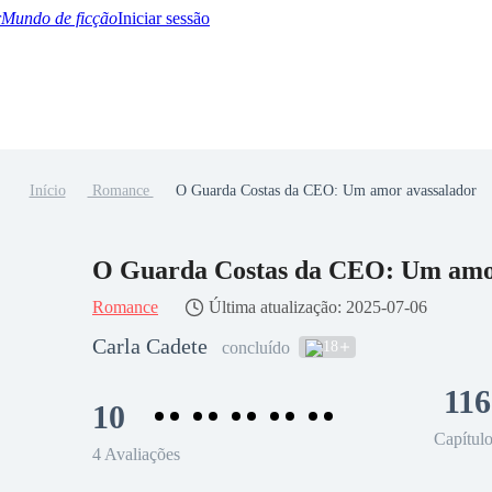
Mundo de ficção
Iniciar sessão
Início
Romance
O Guarda Costas da CEO: Um amor avassalador
BTQ+
YA/TEEN
Paranormal
Misterio/Thriller
Oriental
Juegos
Historia
MM
O Guarda Costas da CEO: Um amo
Romance
Última atualização: 2025-07-06
Carla Cadete
18
concluído
116
10
Capítul
4 Avaliações