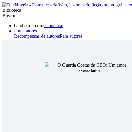
Biblioteca
Buscar
Ganhe o prêmio
Concurso
Para autores
Recompensas de autores
Para autores
Ranking
Navegar
Novelas
Contos Curtos
Todos
Romance
Hombre lobo
Mafia
Sistema
Fantasía
Urbano
LG