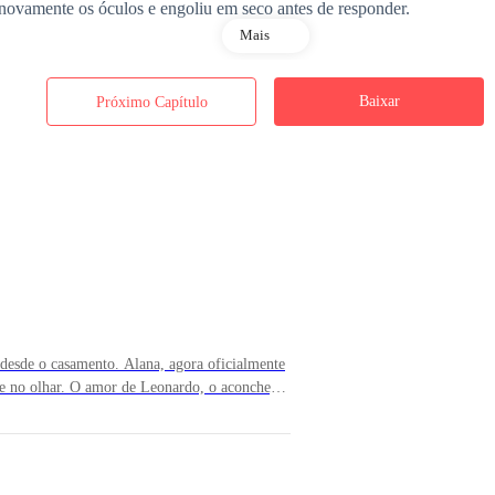
 novamente os óculos e engoliu em seco antes de responder.
Mais
spondeu, tentando soar mais confiante do que realmente se sentia.
Baixar
Próximo Capítulo
erer, e tentou conter o riso. Seus olhos brilharam de diversão enquanto 
ando, certo? — ela não consegue imaginar esse pateta sendo entrevista
desde o casamento. Alana, agora oficialmente
te no olhar. O amor de Leonardo, o aconchego
u ventre transformavam tudo ao seu
a acompanhá-lo ao centro comunitário. O
ão, então ele decidiu ignorar o desprezo e tentar novamente.
observando cada gesto, cada movimento,
onário eficiente". Hoje, ela sorria ao lembrar