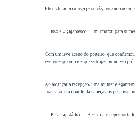
Ele inclinou a cabeça para trás, tentando acomp
— Isso é... gigantesco — murmurou para si me
Com um leve aceno do porteiro, que confirmou q
evidente quando ele quase tropeçou no seu próp
Ao alcançar a recepção, uma mulher eleganteme
analisaram Leonardo da cabeça aos pés, avalian
— Posso ajudá-lo? — A voz da recepcionista foi 