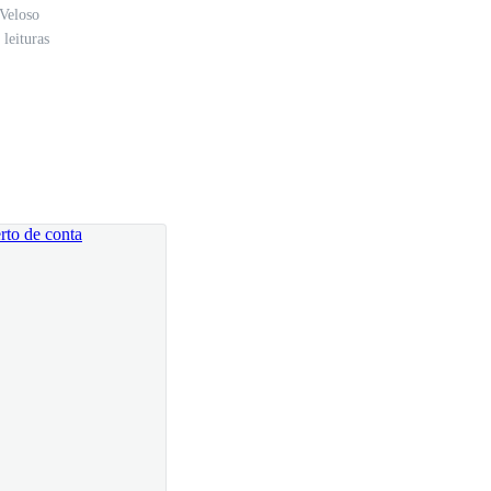
Veloso
leituras
star uma cadeira para ele. — Ela aprecia muito
nte é — disse Margareth, piscando um olho de forma