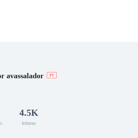
 Romance
Sci-Fi
Guerra
Otros
r avassalador
PT
4.5K
os
leituras