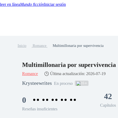
Mundo ficción
Iniciar sesión
Inicio
Romance
Multimillonaria por supervivencia
BTQ+
YA/TEEN
Paranormal
Misterio/Thriller
Oriental
Juegos
Historia
MM
Multimillonaria por supervivencia
Romance
Última actualización: 2026-07-19
Krysteewrites
16
En proceso
42
0
Capítulos
Reseñas insuficientes