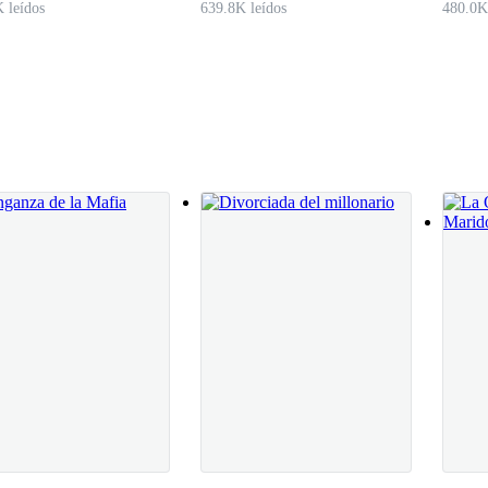
 leídos
639.8K leídos
480.0K
tado demasiado tiempo bajo el agua.
 en el frío suelo, mi mano rozando el borde de la bandeja. El jugo emp