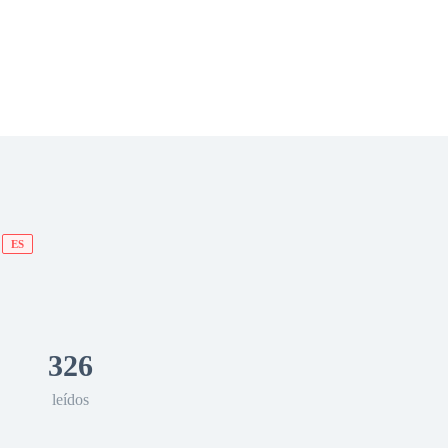
 Romance
Sci-Fi
Guerra
Otros
ES
326
leídos