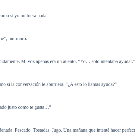
como si yo no fuera nada.
rme", murmuró.
pidamente. Mi voz apenas era un aliento. "Yo… solo intentaba ayudar."
o si la conversación le aburriera. "¿A esto lo llamas ayuda?"
stado justo como te gusta…"
ordenada. Pescado. Tostadas. Jugo. Una mañana que intenté hacer perfec