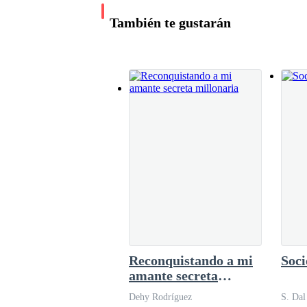
controlar lo que ya no es tuyo". Me cruc&eac
También te gustarán
Se dio la vuelta, tomó sus llaves y caminó hacia
Sin abrazo.
Sin una mirada.
Ni siquiera un adiós.
Reconquistando a mi
Soci
Solo el sonido de sus zapatos resonando sobre 
amante secreta
millonaria
Dehy Rodríguez
S. Dal