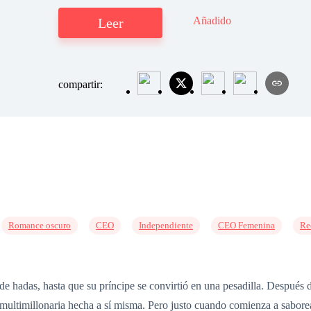
Añadido
Leer
compartir:
Romance oscuro
CEO
Independiente
CEO Femenina
Re
e hadas, hasta que su príncipe se convirtió en una pesadilla. Después d
multimillonaria hecha a sí misma. Pero justo cuando comienza a saborea