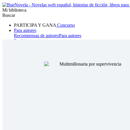
Mi biblioteca
Buscar
PARTICIPA Y GANA
Concurso
Para autores
Recompensas de autores
Para autores
Ranking
Navegar
Novelas
Cuentos Cortos
Todos
Romance
Hombre lobo
Mafia
Sistema
Fantasía
Urbano
LG