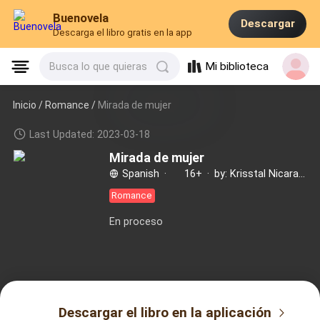
Buenovela
Descargar
Descarga el libro gratis en la app
Mi biblioteca
Busca lo que quieras
Inicio /
Romance
/
Mirada de mujer
Last Updated: 2023-03-18
Mirada de mujer
Spanish
·
16+
·
by: Krisstal Nicaraguita Robinson
Romance
En proceso
Descargar el libro en la aplicación