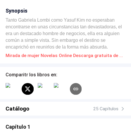
Synopsis
Tanto Gabriela Lombi como Yasuf Kim no esperaban
encontrarse en unas circunstancias tan devastadoras, el
era un destacado hombre de negocios, ella era alguien
común a simple vista. Sin embargo el destino se
encaprichó en reunirlos de la forma más absurda.
¿Podrán ellos seguir con sus vidas después de haber
Mirada de mujer Novelas Online Descarga gratuita de PDF
compartido un mismo destino fatal? Por que en
situaciones normales ellos no se hubieran visto. Todo
ocurrió de la manera mas icónica y absurda. Después de
Comparitr los libros en:
ese destino en la que ámbos la vida le dieran una
segunda oportunidad, Yasuf Kim piensa si ella es la
persona que esperaba en su vida.
Catálogo
25 Capítulos
Capítulo 1