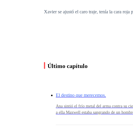
Xavier se ajustó el caro traje, tenía la cara ro
—Él va a estar mejor conmigo —le dijo el hom
Se detuvo en cuanto notó que la cara de Clariss
Último capítulo
Las orejas se le pusieron como el color de una r
El destino que merecemos.
—Dilo.
Ana sintió el frío metal del arma contra su cie
a ella Maxwell estaba sangrando de un hombro 
era imposible que pudiera apuntarle. — Si no 
Lo retó ella y Xavier tragó saliva primero, per
policía y Ana cerró los ojos, ¿Así sería el fi
haber amado alguna vez frene al hombre que s