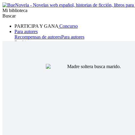
Mi biblioteca
Buscar
PARTICIPA Y GANA
Concurso
Para autores
Recompensas de autores
Para autores
Ranking
Navegar
Novelas
Cuentos Cortos
Todos
Romance
Hombre lobo
Mafia
Sistema
Fantasía
Urbano
LG