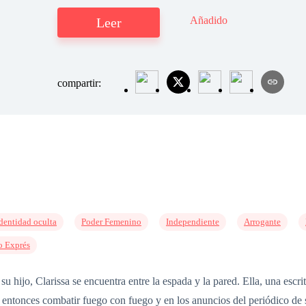
Añadido
Leer
compartir:
dentidad oculta
Poder Femenino
Independiente
Arrogante
o Exprés
u hijo, Clarissa se encuentra entre la espada y la pared. Ella, una escri
e entonces combatir fuego con fuego y en los anuncios del periódico de