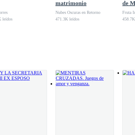
matrimonio
de M
o impidió.
rres
Nubes Oscuras en Retorno
Fruta I
 leídos
471.3K leídos
458.7K
perfecta y dinero para mantenerlo, la jueza estará de mi lado.
a cara.
l? »