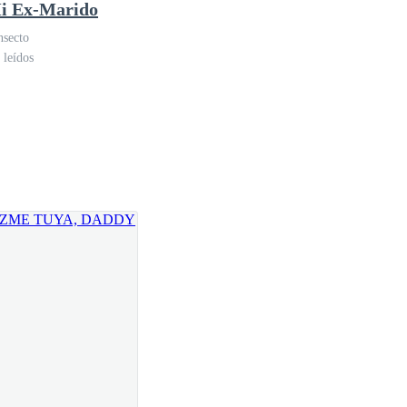
i Ex-Marido
nsecto
 leídos