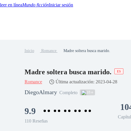
Mundo ficción
Iniciar sesión
Inicio
Romance
Madre soltera busca marido.
BTQ+
YA/TEEN
Paranormal
Misterio/Thriller
Oriental
Juegos
Historia
MM
Madre soltera busca marido.
ES
Romance
Última actualización: 2023-04-28
DiegoAlmary
18
Completo
10
9.9
Capítu
110 Reseñas