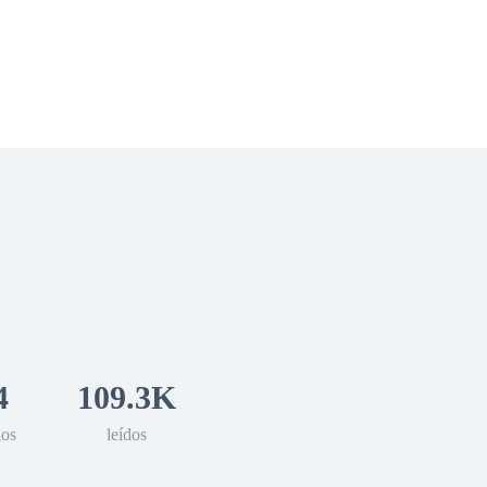
 Romance
Sci-Fi
Guerra
Otros
4
109.3K
los
leídos