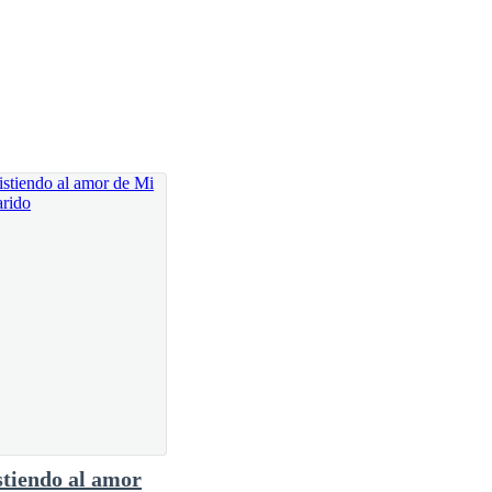
o.
tado con él todo el tiempo, la que le he curado cada
.
stiendo al amor